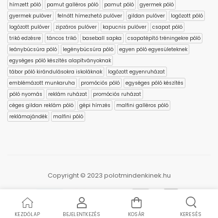
hímzett póló
pamut galléros póló
pamut póló
gyermek póló
gyermek pulóver
felnőtt hímezhető pulóver
gildan pulóver
logózott póló
logózott pulóver
zipzáros pulóver
kapucnis pulóver
csapat póló
trikó edzésre
táncos trikó
baseball sapka
csapatépítő tréningekre póló
leánybúcsúra póló
legénybúcsúra póló
egyen póló egyesületeknek
egységes póló készítés alapítványoknak
tábor póló kirándulásokra iskoláknak
logózott egyenruházat
emblémázott munkaruha
promóciós póló
egységes póló készítés
póló nyomás
reklám ruházat
promóciós ruházat
céges gildan reklám póló
gépi hímzés
malfini galléros póló
reklámajándék
malfini póló
Copyright © 2023 polotmindenkinek.hu
KEZDŐLAP
BEJELENTKEZÉS
KOSÁR
KERESÉS