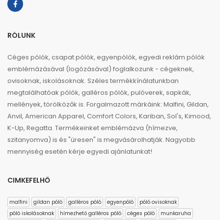
RÓLUNK
Céges pólók, csapat pólók, egyenpólók, egyedi reklám pólók
emblémázásával (logózásával) foglalkozunk - cégeknek,
ovisoknak, iskolásoknak. Széles termékkínálatunkban
megtalálhatóak pólók, galléros pólók, pulóverek, sapkák,
mellények, törölközők is. Forgalmazott márkáink: Malfini, Gildan,
Anvil, American Apparel, Comfort Colors, Kariban, Sol's, Kimood,
K-Up, Regatta. Termékeinket emblémázva (hímezve,
szitanyomva) is és "üresen" is megvásárolhatják. Nagyobb
mennyiség esetén kérje egyedi ajánlatunkat!
CIMKEFELHŐ
malfini
gildan póló
galléros póló
egyenpóló
póló ovisoknak
póló iskolásoknak
hímezhető galléros póló
céges póló
munkaruha