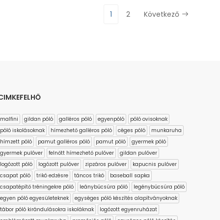
1
2
Következő
CIMKEFELHŐ
malfini
gildan póló
galléros póló
egyenpóló
póló ovisoknak
póló iskolásoknak
hímezhető galléros póló
céges póló
munkaruha
hímzett póló
pamut galléros póló
pamut póló
gyermek póló
gyermek pulóver
felnőtt hímezhető pulóver
gildan pulóver
logózott póló
logózott pulóver
zipzáros pulóver
kapucnis pulóver
csapat póló
trikó edzésre
táncos trikó
baseball sapka
csapatépítő tréningekre póló
leánybúcsúra póló
legénybúcsúra póló
egyen póló egyesületeknek
egységes póló készítés alapítványoknak
tábor póló kirándulásokra iskoláknak
logózott egyenruházat