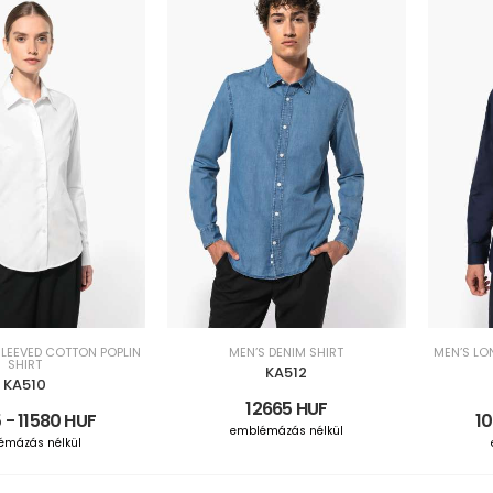
SLEEVED COTTON POPLIN
MEN’S DENIM SHIRT
MEN’S LO
SHIRT
KA512
KA510
12665 HUF
 - 11580 HUF
10
emblémázás nélkül
émázás nélkül