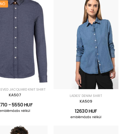
ŰNŐ
EVED JACQUARD KNIT SHIRT
KA507
LADIES’ DENIM SHIRT
KA509
710 - 5550 HUF
12630 HUF
emblémázás nélkül
emblémázás nélkül