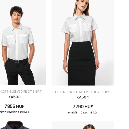
HORT-SLEEVED PILOT SHIRT
LADIES’ SHORT-SLEEVED PILOT SHIRT
KA503
KA504
7855 HUF
7790 HUF
emblémázás nélkül
emblémázás nélkül