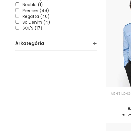
Neoblu (1)
Premier (49)
Regatta (46)
So Denim (4)
SOL'S (17)
Árkategória
MEN'S LONG-
8
embl