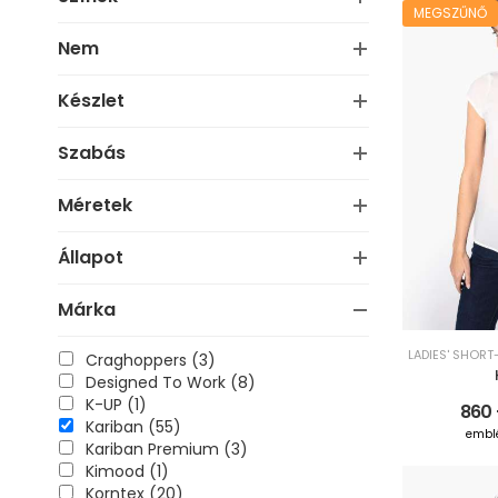
MEGSZŰNŐ
Nem
Készlet
Szabás
Méretek
Állapot
Márka
LADIES' SHORT
Craghoppers (3)
Designed To Work (8)
K-UP (1)
860 
Kariban (55)
embl
Kariban Premium (3)
Kimood (1)
Korntex (20)