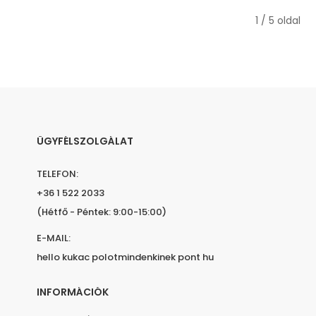
1 / 5 oldal
ÜGYFÉLSZOLGÁLAT
TELEFON:
+36 1 522 2033
(Hétfő - Péntek: 9:00-15:00)
E-MAIL:
hello kukac polotmindenkinek pont hu
INFORMÁCIÓK