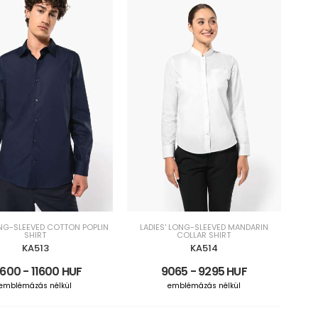
NG-SLEEVED COTTON POPLIN
LADIES' LONG-SLEEVED MANDARIN
SHIRT
COLLAR SHIRT
KA513
KA514
600 - 11600 HUF
9065 - 9295 HUF
emblémázás nélkül
emblémázás nélkül