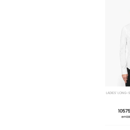
LADIES’ LONG-
10575
embl