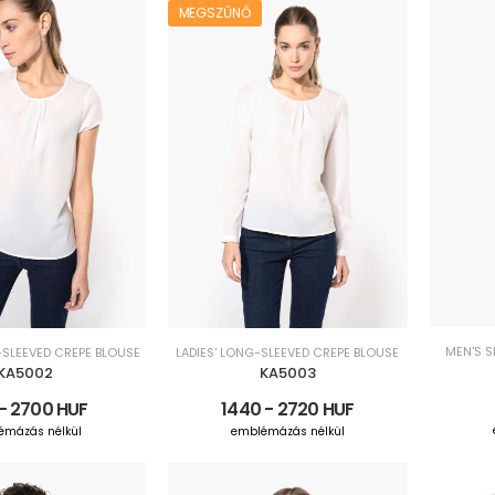
MEGSZŰNŐ
MEN'S S
-SLEEVED CREPE BLOUSE
LADIES' LONG-SLEEVED CREPE BLOUSE
KA5002
KA5003
- 2700 HUF
1440 - 2720 HUF
émázás nélkül
emblémázás nélkül