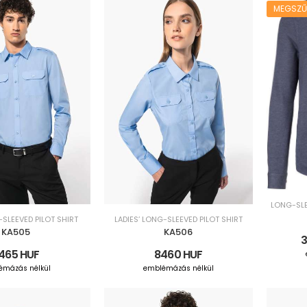
MEGSZ
LONG-SLE
SLEEVED PILOT SHIRT
LADIES’ LONG-SLEEVED PILOT SHIRT
KA505
KA506
3
465 HUF
8460 HUF
émázás nélkül
emblémázás nélkül