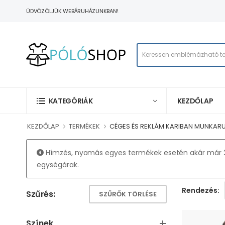
ÜDVÖZÖLJÜK WEBÁRUHÁZUNKBAN!
KEZDŐLAP
KATEGÓRIÁK
KEZDŐLAP
TERMÉKEK
CÉGES ÉS REKLÁM KARIBAN MUNKAR
Hímzés, nyomás egyes termékek esetén akár már 20
egységárak.
Rendezés:
Szűrés:
SZŰRŐK TÖRLÉSE
Színek