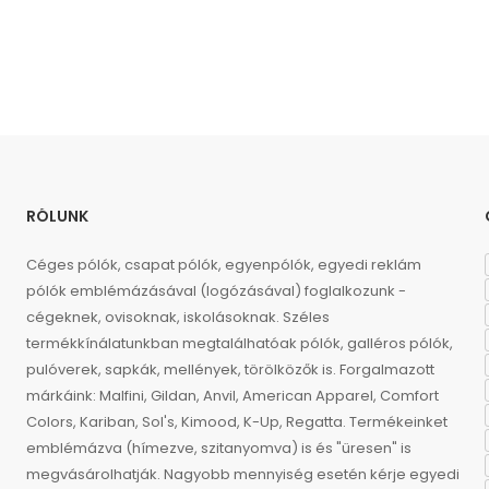
RÓLUNK
Céges pólók, csapat pólók, egyenpólók, egyedi reklám
pólók emblémázásával (logózásával) foglalkozunk -
cégeknek, ovisoknak, iskolásoknak. Széles
termékkínálatunkban megtalálhatóak pólók, galléros pólók,
pulóverek, sapkák, mellények, törölközők is. Forgalmazott
márkáink: Malfini, Gildan, Anvil, American Apparel, Comfort
Colors, Kariban, Sol's, Kimood, K-Up, Regatta. Termékeinket
emblémázva (hímezve, szitanyomva) is és "üresen" is
megvásárolhatják. Nagyobb mennyiség esetén kérje egyedi