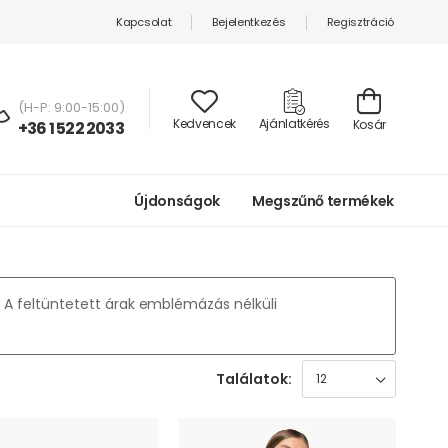
Kapcsolat
Bejelentkezés
Regisztráció
(H-P: 9:00-15:00)
Kedvencek
Ajánlatkérés
Kosár
+36 1 522 2033
Újdonságok
Megszűnő termékek
A feltüntetett árak emblémázás nélküli
Találatok: