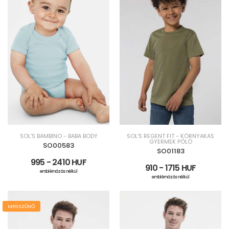
SOL'S BAMBINO - BABA BODY
SOL'S REGENT FIT - KÖRNYAKAS
GYERMEK PÓLÓ
SO00583
SO01183
995 - 2410 HUF
910 - 1715 HUF
emblémázás nélkül
emblémázás nélkül
MEGSZŰNŐ