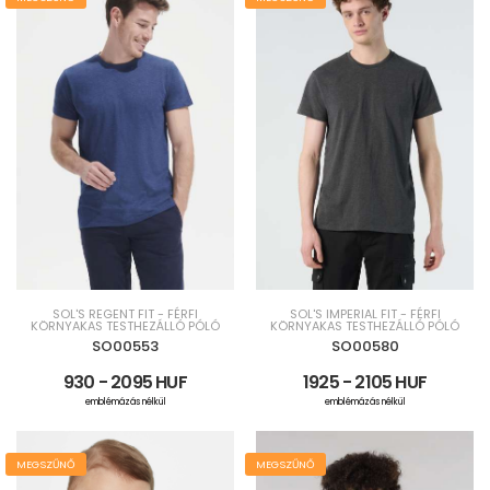
SOL'S REGENT FIT - FÉRFI
SOL'S IMPERIAL FIT - FÉRFI
KÖRNYAKAS TESTHEZÁLLÓ PÓLÓ
KÖRNYAKAS TESTHEZÁLLÓ PÓLÓ
SO00553
SO00580
930 - 2095 HUF
1925 - 2105 HUF
emblémázás nélkül
emblémázás nélkül
MEGSZŰNŐ
MEGSZŰNŐ