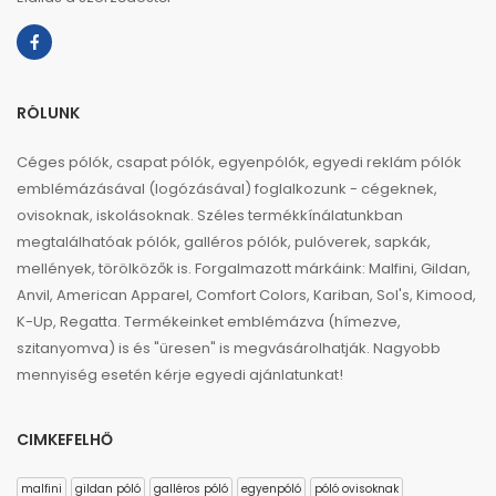
RÓLUNK
Céges pólók, csapat pólók, egyenpólók, egyedi reklám pólók
emblémázásával (logózásával) foglalkozunk - cégeknek,
ovisoknak, iskolásoknak. Széles termékkínálatunkban
megtalálhatóak pólók, galléros pólók, pulóverek, sapkák,
mellények, törölközők is. Forgalmazott márkáink: Malfini, Gildan,
Anvil, American Apparel, Comfort Colors, Kariban, Sol's, Kimood,
K-Up, Regatta. Termékeinket emblémázva (hímezve,
szitanyomva) is és "üresen" is megvásárolhatják. Nagyobb
mennyiség esetén kérje egyedi ajánlatunkat!
CIMKEFELHŐ
malfini
gildan póló
galléros póló
egyenpóló
póló ovisoknak