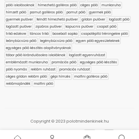
póló iskolásoknak
hímezhető galléros póló
céges póló
munkaruha
hímzett póló
pamut galléros póló
pamut póló
gyermek póló
gyermek pulóver
felnőtt hímezhető pulóver
gildan pulóver
logózott póló
logózott pulóver
zipzáros pulóver
kapucnis pulóver
csapat póló
trikó edzésre
táncos trikó
baseball sapka
csapatépítő tréningekre póló
leánybúcsúra póló
legénybúcsúra póló
egyen póló egyesületeknek
egységes póló készítés alapítványoknak
tábor póló kirándulásokra iskoláknak
logózott egyenruházat
emblémázott munkaruha
promóciós póló
egységes póló készítés
póló nyomás
reklám ruházat
promóciós ruházat
céges gildan reklám póló
gépi hímzés
malfini galléros póló
reklámajándék
malfini póló
Copyright © 2023 polotmindenkinek.hu