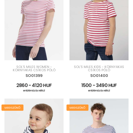
SOL'S MILES WOMEN -
SOL'S MILES KIDS - KÖRNYAKAS
KÖRNYAKAS CSÍKOS PÓLÓ
CSÍKOS PÓLÓ
SO01399
SO01400
2860 - 4120 HUF
1500 - 3490 HUF
emblémázás nélkül
emblémázás nélkül
MEGSZŰNŐ
MEGSZŰNŐ