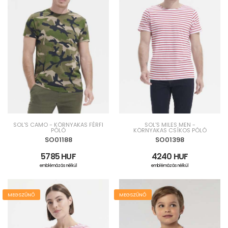
SOL'S CAMO - KÖRNYAKAS FÉRFI
SOL'S MILES MEN -
PÓLÓ
KÖRNYAKAS CSÍKOS PÓLÓ
SO01188
SO01398
5785 HUF
4240 HUF
emblémázás nélkül
emblémázás nélkül
MEGSZŰNŐ
MEGSZŰNŐ