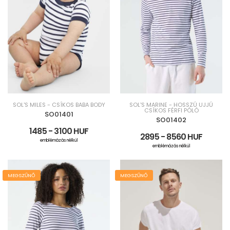
SOL'S MILES - CSÍKOS BABA BODY
SOL'S MARINE - HOSSZÚ UJJÚ
CSÍKOS FÉRFI PÓLÓ
SO01401
SO01402
1485 - 3100 HUF
2895 - 8560 HUF
emblémázás nélkül
emblémázás nélkül
MEGSZŰNŐ
MEGSZŰNŐ