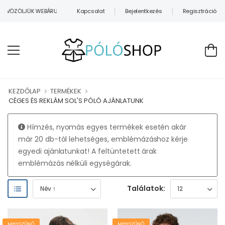
Kapcsolat
Bejelentkezés
Regisztráció
VÖZÖLJÜK WEBÁRUHÁZUNKBAN!
KEZDŐLAP
TERMÉKEK
CÉGES ÉS REKLÁM SOL'S PÓLÓ AJÁNLATUNK
Hímzés, nyomás egyes termékek esetén akár
már 20 db-tól lehetséges, emblémázáshoz kérje
egyedi ajánlatunkat! A feltüntetett árak
emblémázás nélküli egységárak.
Találatok:
MEGSZŰNŐ
MEGSZŰNŐ