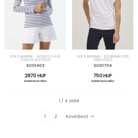
SOL'S MARINE - HOSSZÚ UJJÚ
SOL'S MAGMA - SZUBLIMÁCIÓS
CSÍKOS NŐI PÓLÓ
FÉRFI PÓLÓ
SO01403
SO01704
2870 HUF
750 HUF
emblémázás nélkül
emblémázás nélkül
1 / 4 oldal
1
2
Következő