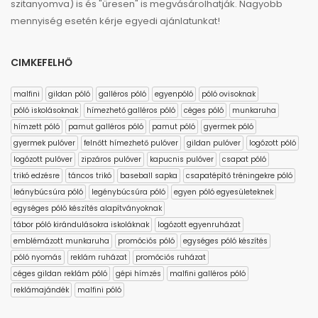
szitanyomva) is és "üresen" is megvásárolhatják. Nagyobb
mennyiség esetén kérje egyedi ajánlatunkat!
CIMKEFELHŐ
malfini
gildan póló
galléros póló
egyenpóló
póló ovisoknak
póló iskolásoknak
hímezhető galléros póló
céges póló
munkaruha
hímzett póló
pamut galléros póló
pamut póló
gyermek póló
gyermek pulóver
felnőtt hímezhető pulóver
gildan pulóver
logózott póló
logózott pulóver
zipzáros pulóver
kapucnis pulóver
csapat póló
trikó edzésre
táncos trikó
baseball sapka
csapatépítő tréningekre póló
leánybúcsúra póló
legénybúcsúra póló
egyen póló egyesületeknek
egységes póló készítés alapítványoknak
tábor póló kirándulásokra iskoláknak
logózott egyenruházat
emblémázott munkaruha
promóciós póló
egységes póló készítés
póló nyomás
reklám ruházat
promóciós ruházat
céges gildan reklám póló
gépi hímzés
malfini galléros póló
reklámajándék
malfini póló