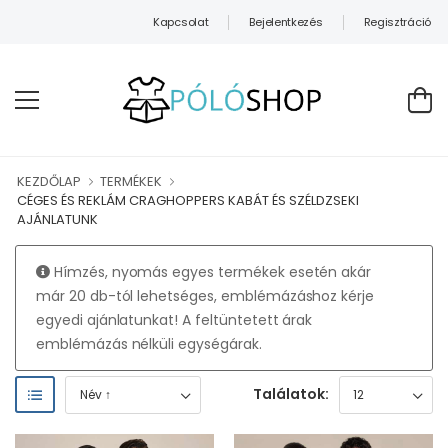
Kapcsolat
Bejelentkezés
Regisztráció
ÜDVÖZÖLJÜK WEBÁRUHÁZUNKBAN!
KEZDŐLAP
TERMÉKEK
CÉGES ÉS REKLÁM CRAGHOPPERS KABÁT ÉS SZÉLDZSEKI
AJÁNLATUNK
Hímzés, nyomás egyes termékek esetén akár
már 20 db-tól lehetséges, emblémázáshoz kérje
egyedi ajánlatunkat! A feltüntetett árak
emblémázás nélküli egységárak.
Találatok: