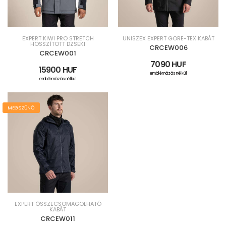
EXPERT KIWI PRO STRETCH
UNISZEX EXPERT GORE-TEX KABÁT
HOSSZÍTOTT DZSEKI
CRCEW006
CRCEW001
7090 HUF
15900 HUF
emblémázás nélkül
emblémázás nélkül
MEGSZŰNŐ
EXPERT ÖSSZECSOMAGOLHATÓ
KABÁT
CRCEW011