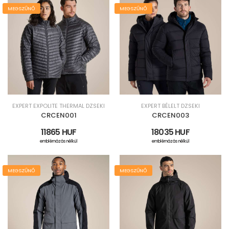
MEGSZŰNŐ
MEGSZŰNŐ
EXPERT EXPOLITE THERMAL DZSEKI
EXPERT BÉLELT DZSEKI
CRCEN001
CRCEN003
11865 HUF
18035 HUF
emblémázás nélkül
emblémázás nélkül
MEGSZŰNŐ
MEGSZŰNŐ