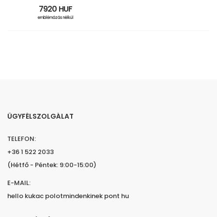
7920 HUF
emblémázás nélkül
ÜGYFÉLSZOLGÁLAT
TELEFON:
+36 1 522 2033
(Hétfő - Péntek: 9:00-15:00)
E-MAIL:
hello kukac polotmindenkinek pont hu