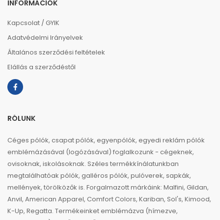
INFORMÁCIÓK
Kapcsolat / GYIK
Adatvédelmi Irányelvek
Általános szerződési feltételek
Elállás a szerződéstől
RÓLUNK
Céges pólók, csapat pólók, egyenpólók, egyedi reklám pólók
emblémázásával (logózásával) foglalkozunk - cégeknek,
ovisoknak, iskolásoknak. Széles termékkínálatunkban
megtalálhatóak pólók, galléros pólók, pulóverek, sapkák,
mellények, törölközők is. Forgalmazott márkáink: Malfini, Gildan,
Anvil, American Apparel, Comfort Colors, Kariban, Sol's, Kimood,
K-Up, Regatta. Termékeinket emblémázva (hímezve,