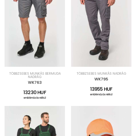
TÖBBZSEBES MUNKÁS BERMUDA
TÖBBZSEBES MUNKÁS NADRÁG
NADRÁG
WK795
WK763
13955 HUF
13230 HUF
emblémázás nélkül
emblémázás nélkül