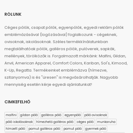
RÓLUNK
Céges pólók, csapat pólók, egyenpólók, egyedi reklám pólók
emblémázásával (logózásával) foglalkozunk - cégeknek,
ovisoknak, iskolásoknak. Széles termékkínálatunkban
megtalálhatóak pólók, galléros pólók, pulóverek, sapkák,
mellények, törölközők is. Forgalmazott márkáink: Malfini, Gildan,
Anvil, American Apparel, Comfort Colors, Kariban, Sol's, Kimood,
K-Up, Regatta. Termékeinket emblémázva (hímezve,
szitanyomva) is és "üresen" is megvásárolhatják. Nagyobb
mennyiség esetén kérje egyedi ajánlatunkat!
CIMKEFELHŐ
malfini
gildan póló
galléros póló
egyenpóló
póló ovisoknak
póló iskolásoknak
hímezhető galléros póló
céges póló
munkaruha
hímzett póló
pamut galléros póló
pamut póló
gyermek póló