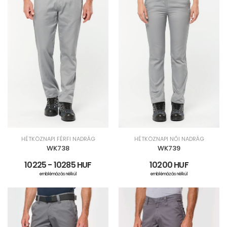
HÉTKÖZNAPI FÉRFI NADRÁG
HÉTKÖZNAPI NŐI NADRÁG
WK738
WK739
10225 - 10285 HUF
10200 HUF
emblémázás nélkül
emblémázás nélkül