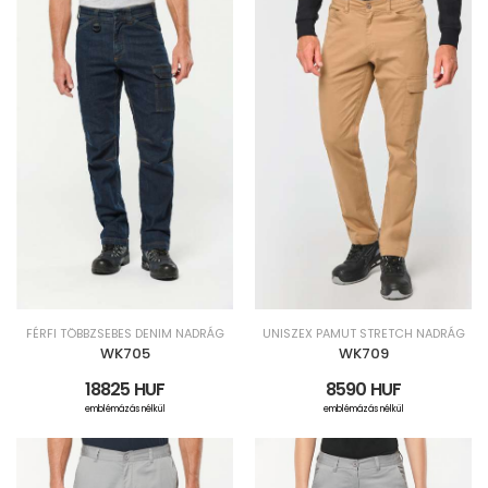
FÉRFI TÖBBZSEBES DENIM NADRÁG
UNISZEX PAMUT STRETCH NADRÁG
WK705
WK709
18825 HUF
8590 HUF
emblémázás nélkül
emblémázás nélkül