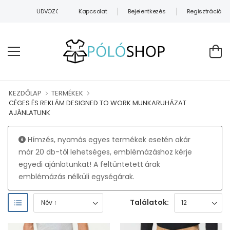
Kapcsolat
Bejelentkezés
Regisztráció
ÜDVÖZÖLJÜK WEBÁRUHÁZUNKBAN!
KEZDŐLAP
TERMÉKEK
CÉGES ÉS REKLÁM DESIGNED TO WORK MUNKARUHÁZAT
AJÁNLATUNK
Hímzés, nyomás egyes termékek esetén akár
már 20 db-tól lehetséges, emblémázáshoz kérje
egyedi ajánlatunkat! A feltüntetett árak
emblémázás nélküli egységárak.
Találatok: