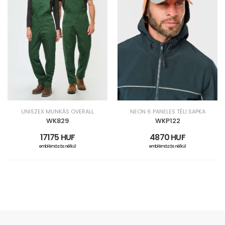
UNISZEX MUNKÁS OVERALL
NEON 6 PANELES TÉLI SAPKA
WK829
WKP122
17175 HUF
4870 HUF
emblémázás nélkül
emblémázás nélkül