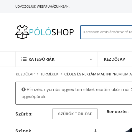
ÜDVÖZÖLJÜK WEBÁRUHÁZUNKBAN!
KEZDŐLAP
KATEGÓRIÁK
KEZDŐLAP
TERMÉKEK
CÉGES ÉS REKLÁM MALFINI PREMIUM
Hímzés, nyomás egyes termékek esetén akár már 20
egységárak.
Rendezés:
Szűrés:
SZŰRŐK TÖRLÉSE
Színek