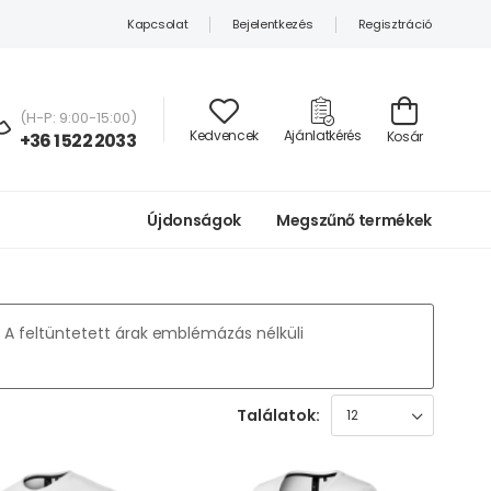
Kapcsolat
Bejelentkezés
Regisztráció
(H-P: 9:00-15:00)
Kedvencek
Ajánlatkérés
Kosár
+36 1 522 2033
Újdonságok
Megszűnő termékek
A feltüntetett árak emblémázás nélküli
Találatok: