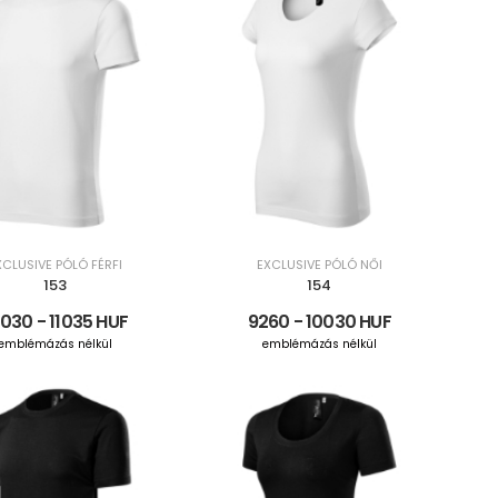
XCLUSIVE PÓLÓ FÉRFI
EXCLUSIVE PÓLÓ NŐI
153
154
030 - 11035 HUF
9260 - 10030 HUF
emblémázás nélkül
emblémázás nélkül