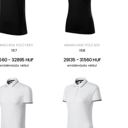
RINO RISE PÓLÓ FÉRFI
MERINO RISE PÓLÓ NŐI
157
158
560 - 32895 HUF
29135 - 31560 HUF
emblémázás nélkül
emblémázás nélkül