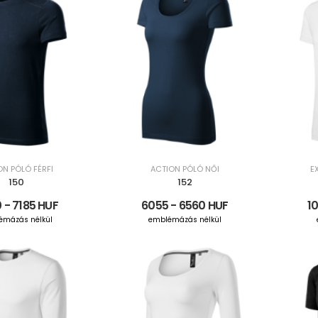
ON PÓLÓ FÉRFI
ACTION PÓLÓ NŐI
E
150
152
 - 7185 HUF
6055 - 6560 HUF
10
émázás nélkül
emblémázás nélkül