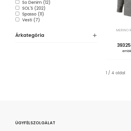
So Denim (12)
SOL'S (202)
Spasso (11)
Vesti (7)
MERINO R
Árkategória
39325
embl
1 / 4 oldal
ÜGYFÉLSZOLGÁLAT