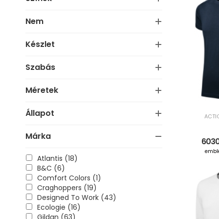
Nem
Készlet
Szabás
Méretek
Állapot
ACTI
Márka
6030
embl
Atlantis (18)
B&C (6)
Comfort Colors (1)
Craghoppers (19)
Designed To Work (43)
Ecologie (16)
Gildan (63)