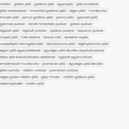
malfini
gildan póló
galléros póló
egyenpóló
póló ovisoknak
póló iskolásoknak
hímezhető galléros póló
céges póló
munkaruha
hímzett póló
pamut galléros póló
pamut póló
gyermek póló
gyermek pulóver
felnőtt hímezhető pulóver
gildan pulóver
logózott póló
logózott pulóver
zipzáros pulóver
kapucnis pulóver
csapat póló
trikó edzésre
táncos trikó
baseball sapka
csapatépítő tréningekre póló
leánybúcsúra póló
legénybúcsúra póló
egyen póló egyesületeknek
egységes póló készítés alapítványoknak
tábor póló kirándulásokra iskoláknak
logózott egyenruházat
emblémázott munkaruha
promóciós póló
egységes póló készítés
póló nyomás
reklám ruházat
promóciós ruházat
céges gildan reklám póló
gépi hímzés
malfini galléros póló
reklámajándék
malfini póló