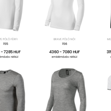
E PÓLÓ FÉRFI
BRAVE PÓLÓ NŐI
ME
155
156
 - 7285 HUF
4360 - 7080 HUF
31
émázás nélkül
emblémázás nélkül