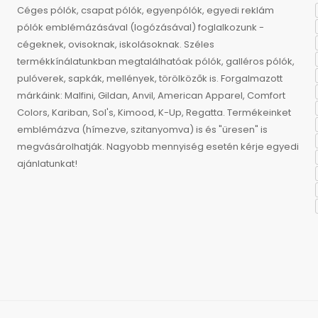
Céges pólók, csapat pólók, egyenpólók, egyedi reklám
pólók emblémázásával (logózásával) foglalkozunk -
cégeknek, ovisoknak, iskolásoknak. Széles
termékkínálatunkban megtalálhatóak pólók, galléros pólók,
pulóverek, sapkák, mellények, törölközők is. Forgalmazott
márkáink: Malfini, Gildan, Anvil, American Apparel, Comfort
Colors, Kariban, Sol's, Kimood, K-Up, Regatta. Termékeinket
emblémázva (hímezve, szitanyomva) is és "üresen" is
megvásárolhatják. Nagyobb mennyiség esetén kérje egyedi
ajánlatunkat!