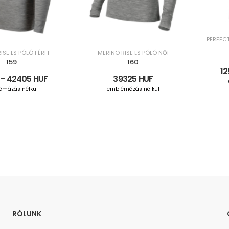
PERFECT
ISE LS PÓLÓ FÉRFI
MERINO RISE LS PÓLÓ NŐI
159
160
12
 - 42405 HUF
39325 HUF
émázás nélkül
emblémázás nélkül
RÓLUNK