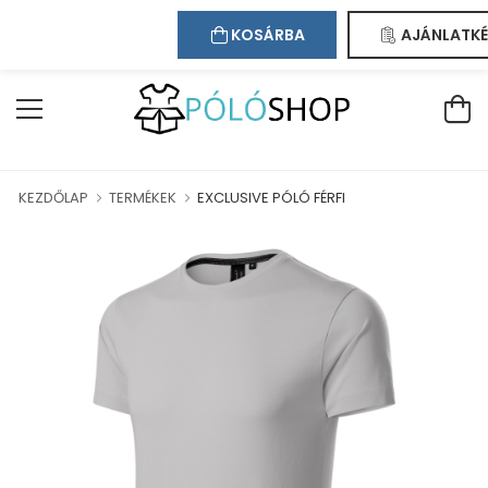
Kapcsolat
Bejelentkezés
Regisztráció
ÁZUNKBAN!
KOSÁRBA
AJÁNLATKÉ
KEZDŐLAP
TERMÉKEK
EXCLUSIVE PÓLÓ FÉRFI