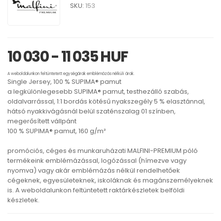
SKU:
153
10 030 - 11 035 HUF
A weboldalunkon feltüntetett egységárak emblémázás nélküli árak.
Single Jersey, 100 % SUPIMA® pamut
a legkülönlegesebb SUPIMA® pamut, testhezálló szabás,
oldalvarrással, 1:1 bordás kötésű nyakszegély 5 % elasztánnal,
hátsó nyakkivágásnál belül szaténszalag 01 színben,
megerősített vállpánt
100 % SUPIMA® pamut, 160 g/m²
promóciós, céges és munkaruházati MALFINI-PREMIUM póló
termékeink emblémázással, logózással (hímezve vagy
nyomva) vagy akár emblémázás nélkül rendelhetőek
cégeknek, egyesületeknek, iskoláknak és magánszemélyeknek
is. A weboldalunkon feltüntetett raktárkészletek belföldi
készletek.