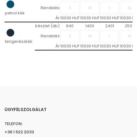
Rendelés
petrol kék
Ár
10030 HUF
10030 HUF
10030 HUF
10030 HU
Készlet (db)
840
1400
2401
2539
Rendelés
tengerészkék
Ár
10030 HUF
10030 HUF
10030 HUF
10030 HU
ÜGYFÉLSZOLGÁLAT
TELEFON:
+36 1 522 2033