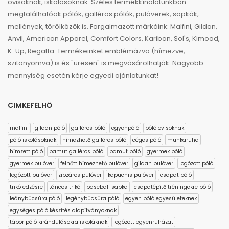
ovisoknak, iskolásoknak. Széles termékkínálatunkban
megtalálhatóak pólók, galléros pólók, pulóverek, sapkák,
mellények, törölközők is. Forgalmazott márkáink: Malfini, Gildan,
Anvil, American Apparel, Comfort Colors, Kariban, Sol's, Kimood,
K-Up, Regatta. Termékeinket emblémázva (hímezve,
szitanyomva) is és "üresen" is megvásárolhatják. Nagyobb
mennyiség esetén kérje egyedi ajánlatunkat!
CIMKEFELHŐ
malfini
gildan póló
galléros póló
egyenpóló
póló ovisoknak
póló iskolásoknak
hímezhető galléros póló
céges póló
munkaruha
hímzett póló
pamut galléros póló
pamut póló
gyermek póló
gyermek pulóver
felnőtt hímezhető pulóver
gildan pulóver
logózott póló
logózott pulóver
zipzáros pulóver
kapucnis pulóver
csapat póló
trikó edzésre
táncos trikó
baseball sapka
csapatépítő tréningekre póló
leánybúcsúra póló
legénybúcsúra póló
egyen póló egyesületeknek
egységes póló készítés alapítványoknak
tábor póló kirándulásokra iskoláknak
logózott egyenruházat