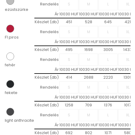
Rendelés
ezüstszürke
Ár
10030 HUF
10030 HUF
10030 HUF
10030 HU
Készlet (db)
451
528
645
421
Rendelés
F1 piros
Ár
10030 HUF
10030 HUF
10030 HUF
10030 HU
Készlet (db)
495
1698
3005
1433
Rendelés
fehér
Ár
10030 HUF
10030 HUF
10030 HUF
10030 HU
Készlet (db)
414
2688
2220
1309
Rendelés
fekete
Ár
10030 HUF
10030 HUF
10030 HUF
10030 HU
Készlet (db)
1258
709
1376
1017
Rendelés
light anthracite
Ár
10030 HUF
10030 HUF
10030 HUF
10030 HU
Készlet (db)
692
802
1071
580