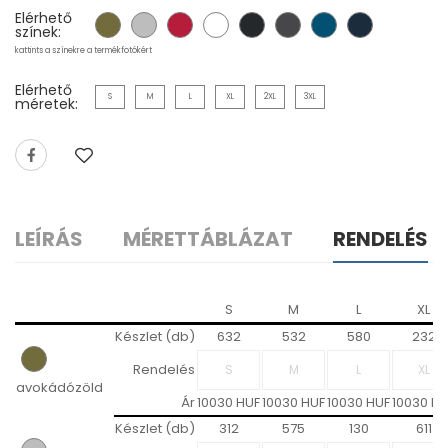
Elérhető
színek:
kattints a színekre a termékfotókért
Elérhető
S
M
L
XL
2XL
3XL
méretek:
LEÍRÁS
MÉRETTÁBLÁZAT
RENDELÉS
S
M
L
XL
Készlet (db)
632
532
580
232
Rendelés
avokádózöld
Ár
10030 HUF
10030 HUF
10030 HUF
10030 HU
Készlet (db)
312
575
130
611