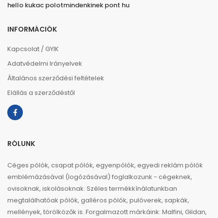
hello kukac polotmindenkinek pont hu
INFORMÁCIÓK
Kapcsolat / GYIK
Adatvédelmi Irányelvek
Általános szerződési feltételek
Elállás a szerződéstől
RÓLUNK
Céges pólók, csapat pólók, egyenpólók, egyedi reklám pólók
emblémázásával (logózásával) foglalkozunk - cégeknek,
ovisoknak, iskolásoknak. Széles termékkínálatunkban
megtalálhatóak pólók, galléros pólók, pulóverek, sapkák,
mellények, törölközők is. Forgalmazott márkáink: Malfini, Gildan,