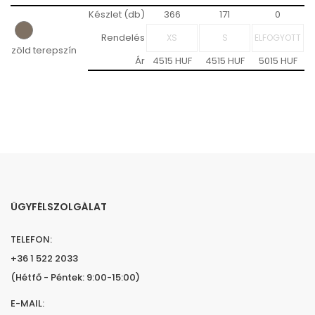
Készlet (db)
366
171
0
Rendelés
zöld terepszín
Ár
4515 HUF
4515 HUF
5015 HUF
ÜGYFÉLSZOLGÁLAT
TELEFON:
+36 1 522 2033
(Hétfő - Péntek: 9:00-15:00)
E-MAIL: