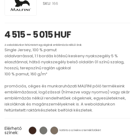
SKU:
166
4 515 - 5 015 HUF
A weboldalunkon feltüntetett egységárak emblémázás nélküli árak.
Single Jersey, 100 % pamut
oldalvarrással, 1:1 bordás kötésű keskeny nyakszegély 5 %
elasztánnal, hátsó nyakszegély belső oldalán 01 színű szalag,
hosszú, terepszínű raglán ujjakkal
100 % pamut, 160 g/m²
promóciós, céges és munkaruházati MALFINI póló termékeink
emblémázással, logózással (hímezve vagy nyomva) vagy akár
emblémázás nélkül rendelhetőek cégeknek, egyesületeknek,
iskoláknak és magánszemélyeknek is. A weboldalunkon
feltüntetett raktárkészletek belföldi készletek.
Elérhető
kattints a színekre a termékfotókért
színek: