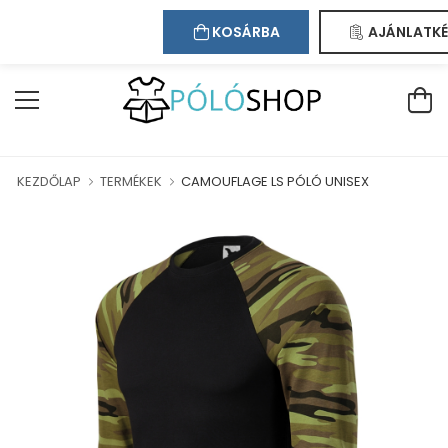
Kapcsolat
Bejelentkezés
Regisztráció
AN!
KOSÁRBA
AJÁNLATKÉ
KEZDŐLAP
TERMÉKEK
CAMOUFLAGE LS PÓLÓ UNISEX