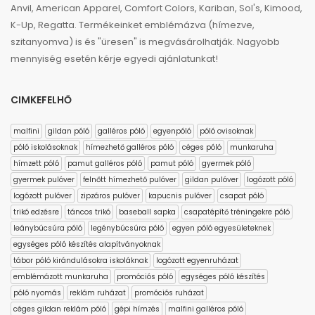
Anvil, American Apparel, Comfort Colors, Kariban, Sol's, Kimood,
K-Up, Regatta. Termékeinket emblémázva (hímezve,
szitanyomva) is és "üresen" is megvásárolhatják. Nagyobb
mennyiség esetén kérje egyedi ajánlatunkat!
CIMKEFELHŐ
malfini
gildan póló
galléros póló
egyenpóló
póló ovisoknak
póló iskolásoknak
hímezhető galléros póló
céges póló
munkaruha
hímzett póló
pamut galléros póló
pamut póló
gyermek póló
gyermek pulóver
felnőtt hímezhető pulóver
gildan pulóver
logózott póló
logózott pulóver
zipzáros pulóver
kapucnis pulóver
csapat póló
trikó edzésre
táncos trikó
baseball sapka
csapatépítő tréningekre póló
leánybúcsúra póló
legénybúcsúra póló
egyen póló egyesületeknek
egységes póló készítés alapítványoknak
tábor póló kirándulásokra iskoláknak
logózott egyenruházat
emblémázott munkaruha
promóciós póló
egységes póló készítés
póló nyomás
reklám ruházat
promóciós ruházat
céges gildan reklám póló
gépi hímzés
malfini galléros póló