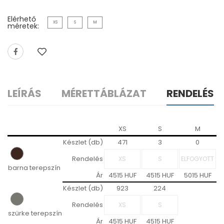
Elérhető
XS
S
M
méretek:
LEÍRÁS
MÉRETTÁBLÁZAT
RENDELÉS
XS
S
M
Készlet (db)
471
3
0
Rendelés
barna terepszín
Ár
4515 HUF
4515 HUF
5015 HUF
Készlet (db)
923
224
Rendelés
szürke terepszín
Ár
4515 HUF
4515 HUF