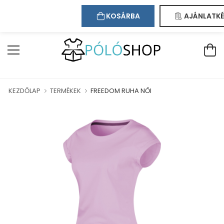
Kapcsolat
Bejelentkezés
Regisztráció
ÖLJÜK WEBÁRUHÁZUNKBAN!
KOSÁRBA
AJÁNLATKÉ
KEZDŐLAP
TERMÉKEK
FREEDOM RUHA NŐI