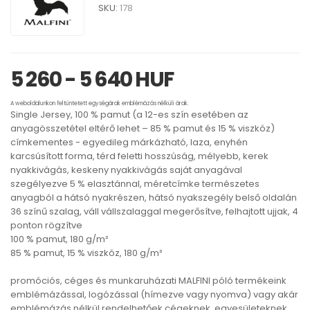
SKU:
178
5 260 - 5 640 HUF
A weboldalunkon feltüntetett egységárak emblémázás nélküli árak.
Single Jersey, 100 % pamut (a 12-es szín esetében az
anyagösszetétel eltérő lehet – 85 % pamut és 15 % viszkóz)
címkementes - egyedileg márkázható, laza, enyhén
karcsúsított forma, térd feletti hosszúság, mélyebb, kerek
nyakkivágás, keskeny nyakkivágás saját anyagával
szegélyezve 5 % elasztánnal, méretcímke természetes
anyagból a hátsó nyakrészen, hátsó nyakszegély belső oldalán
36 színű szalag, váll vállszalaggal megerősítve, felhajtott ujjak, 4
ponton rögzítve
100 % pamut, 180 g/m²
85 % pamut, 15 % viszkóz, 180 g/m²
promóciós, céges és munkaruházati MALFINI póló termékeink
emblémázással, logózással (hímezve vagy nyomva) vagy akár
emblémázás nélkül rendelhetőek cégeknek, egyesületeknek,