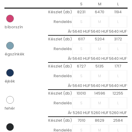
S
M
L
Készlet (db)
8231
6470
1194
Rendelés
bíborszín
Ár
5640 HUF
5640 HUF
5640 HUF
56
Készlet (db)
6117
5204
3172
Rendelés
égszínkék
Ár
5640 HUF
5640 HUF
5640 HUF
56
Készlet (db)
6727
5135
1717
Rendelés
éjkék
Ár
5640 HUF
5640 HUF
5640 HUF
56
Készlet (db)
10010
14596
12255
Rendelés
fehér
Ár
5260 HUF
5260 HUF
5260 HUF
52
Készlet (db)
7010
8629
2584
Rendelés