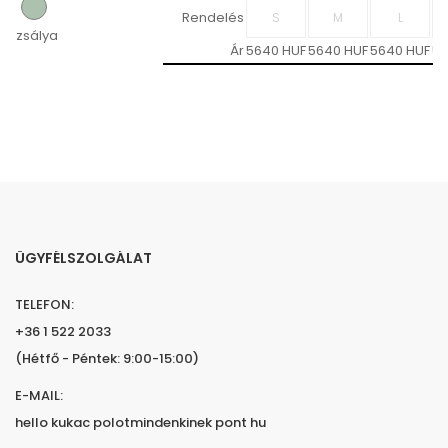
Rendelés
zsálya
Ár
5640 HUF
5640 HUF
5640 HUF
56
ÜGYFÉLSZOLGÁLAT
TELEFON:
+36 1 522 2033
(Hétfő - Péntek: 9:00-15:00)
E-MAIL:
hello kukac polotmindenkinek pont hu