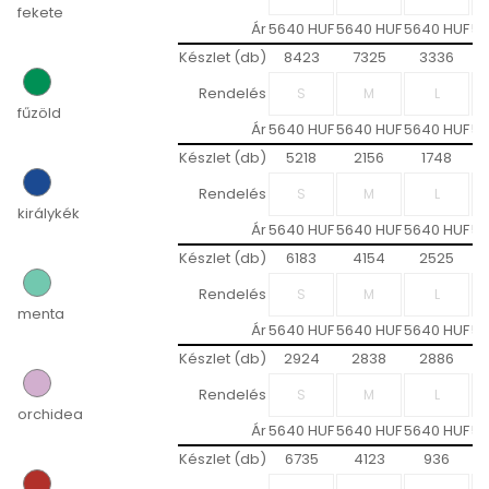
fekete
Ár
5640 HUF
5640 HUF
5640 HUF
56
Készlet (db)
8423
7325
3336
Rendelés
fűzöld
Ár
5640 HUF
5640 HUF
5640 HUF
56
Készlet (db)
5218
2156
1748
Rendelés
királykék
Ár
5640 HUF
5640 HUF
5640 HUF
56
Készlet (db)
6183
4154
2525
Rendelés
menta
Ár
5640 HUF
5640 HUF
5640 HUF
56
Készlet (db)
2924
2838
2886
Rendelés
orchidea
Ár
5640 HUF
5640 HUF
5640 HUF
56
Készlet (db)
6735
4123
936