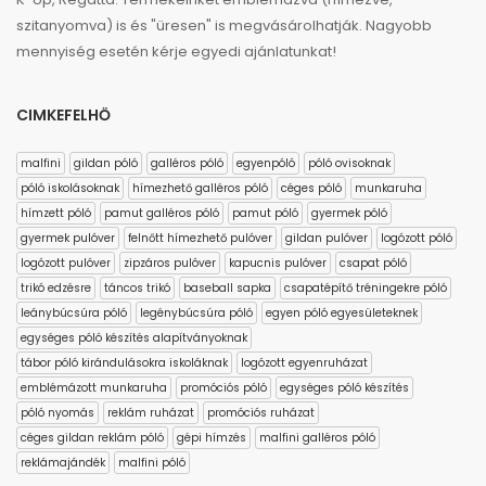
szitanyomva) is és "üresen" is megvásárolhatják. Nagyobb
mennyiség esetén kérje egyedi ajánlatunkat!
CIMKEFELHŐ
malfini
gildan póló
galléros póló
egyenpóló
póló ovisoknak
póló iskolásoknak
hímezhető galléros póló
céges póló
munkaruha
hímzett póló
pamut galléros póló
pamut póló
gyermek póló
gyermek pulóver
felnőtt hímezhető pulóver
gildan pulóver
logózott póló
logózott pulóver
zipzáros pulóver
kapucnis pulóver
csapat póló
trikó edzésre
táncos trikó
baseball sapka
csapatépítő tréningekre póló
leánybúcsúra póló
legénybúcsúra póló
egyen póló egyesületeknek
egységes póló készítés alapítványoknak
tábor póló kirándulásokra iskoláknak
logózott egyenruházat
emblémázott munkaruha
promóciós póló
egységes póló készítés
póló nyomás
reklám ruházat
promóciós ruházat
céges gildan reklám póló
gépi hímzés
malfini galléros póló
reklámajándék
malfini póló