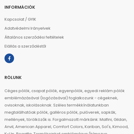
INFORMÁCIÓK
Kapcsolat / GYIK
Adatvédelmi Irányelvek
Általános szerződési feltételek
Elállás a szerződéstől
RÓLUNK
Céges pólók, csapat pólók, egyenpólók, egyedi reklám pólók
emblémázásával (logózásával) foglalkozunk - cégeknek,
ovisoknak, iskolásoknak. Széles termékkínálatunkban
megtalálhatóak pólók, galléros pólók, pulóverek, sapkák,
mellények, törölközők is. Forgalmazott márkáink: Malfini, Gildan,
Anvil, American Apparel, Comfort Colors, Kariban, Sol's, Kimood,
K-Up, Regatta. Termékeinket emblémázva (hímezve,