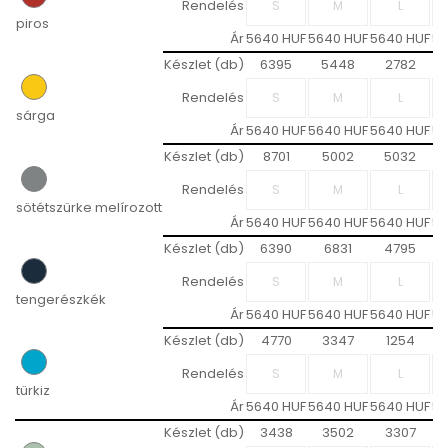
Rendelés
piros
Ár
5640 HUF
5640 HUF
5640 HUF
56
Készlet (db)
6395
5448
2782
Rendelés
sárga
Ár
5640 HUF
5640 HUF
5640 HUF
56
Készlet (db)
8701
5002
5032
Rendelés
sötétszürke melírozott
Ár
5640 HUF
5640 HUF
5640 HUF
56
Készlet (db)
6390
6831
4795
Rendelés
tengerészkék
Ár
5640 HUF
5640 HUF
5640 HUF
56
Készlet (db)
4770
3347
1254
Rendelés
türkiz
Ár
5640 HUF
5640 HUF
5640 HUF
56
Készlet (db)
3438
3502
3307