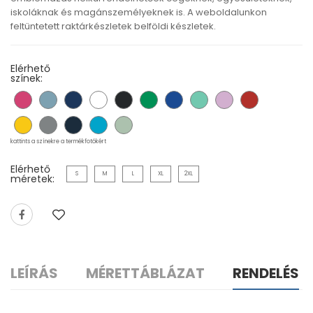
iskoláknak és magánszemélyeknek is. A weboldalunkon
feltüntetett raktárkészletek belföldi készletek.
Elérhető
színek:
kattints a színekre a termékfotókért
Elérhető
S
M
L
XL
2XL
méretek:
LEÍRÁS
MÉRETTÁBLÁZAT
RENDELÉS