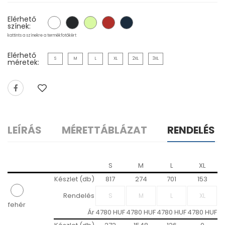
Elérhető
színek:
kattints a színekre a termékfotókért
Elérhető
S
M
L
XL
2XL
3XL
méretek:
LEÍRÁS
MÉRETTÁBLÁZAT
RENDELÉS
S
M
L
XL
Készlet (db)
817
274
701
153
Rendelés
fehér
Ár
4780 HUF
4780 HUF
4780 HUF
4780 HUF
4