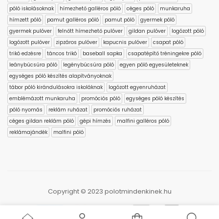
póló iskolásoknak
hímezhető galléros póló
céges póló
munkaruha
hímzett póló
pamut galléros póló
pamut póló
gyermek póló
gyermek pulóver
felnőtt hímezhető pulóver
gildan pulóver
logózott póló
logózott pulóver
zipzáros pulóver
kapucnis pulóver
csapat póló
trikó edzésre
táncos trikó
baseball sapka
csapatépítő tréningekre póló
leánybúcsúra póló
legénybúcsúra póló
egyen póló egyesületeknek
egységes póló készítés alapítványoknak
tábor póló kirándulásokra iskoláknak
logózott egyenruházat
emblémázott munkaruha
promóciós póló
egységes póló készítés
póló nyomás
reklám ruházat
promóciós ruházat
céges gildan reklám póló
gépi hímzés
malfini galléros póló
reklámajándék
malfini póló
Copyright © 2023 polotmindenkinek.hu