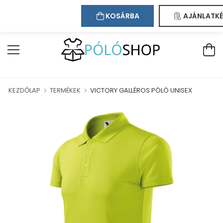
Kapcsolat
Bejelentkezés
Regisztráció
ÜDVÖZÖLJÜK WEBÁRUHÁZUNKBAN!
KOSÁRBA
AJÁNLATKÉ
KEZDŐLAP
TERMÉKEK
VICTORY GALLÉROS PÓLÓ UNISEX