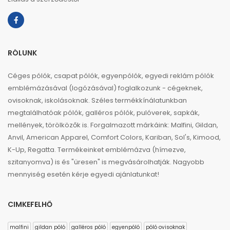
RÓLUNK
Céges pólók, csapat pólók, egyenpólók, egyedi reklám pólók
emblémázásával (logózásával) foglalkozunk - cégeknek,
ovisoknak, iskolásoknak. Széles termékkínálatunkban
megtalálhatóak pólók, galléros pólók, pulóverek, sapkák,
mellények, törölközők is. Forgalmazott márkáink: Malfini, Gildan,
Anvil, American Apparel, Comfort Colors, Kariban, Sol's, Kimood,
K-Up, Regatta. Termékeinket emblémázva (hímezve,
szitanyomva) is és "üresen" is megvásárolhatják. Nagyobb
mennyiség esetén kérje egyedi ajánlatunkat!
CIMKEFELHŐ
malfini
gildan póló
galléros póló
egyenpóló
póló ovisoknak