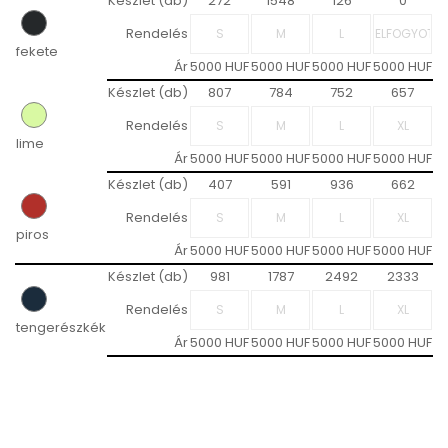
Készlet (db)
272
1548
126
0
Rendelés
fekete
Ár
5000 HUF
5000 HUF
5000 HUF
5000 HUF
5
Készlet (db)
807
784
752
657
Rendelés
lime
Ár
5000 HUF
5000 HUF
5000 HUF
5000 HUF
5
Készlet (db)
407
591
936
662
Rendelés
piros
Ár
5000 HUF
5000 HUF
5000 HUF
5000 HUF
5
Készlet (db)
981
1787
2492
2333
Rendelés
tengerészkék
Ár
5000 HUF
5000 HUF
5000 HUF
5000 HUF
5