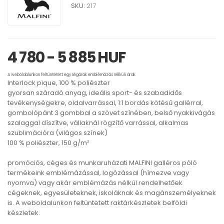
SKU:
217
4 780 - 5 885 HUF
A weboldalunkon feltüntetett egységárak emblémázás nélküli árak.
Interlock pique, 100 % poliészter
gyorsan száradó anyag, ideális sport- és szabadidős
tevékenységekre, oldalvarrással, 1:1 bordás kötésű gallérral,
gombolópánt 3 gombbal a szövet színében, belső nyakkivágás
szalaggal díszítve, vállaknál rögzítő varrással, alkalmas
szublimációra (világos színek)
100 % poliészter, 150 g/m²
promóciós, céges és munkaruházati MALFINI galléros póló
termékeink emblémázással, logózással (hímezve vagy
nyomva) vagy akár emblémázás nélkül rendelhetőek
cégeknek, egyesületeknek, iskoláknak és magánszemélyeknek
is. A weboldalunkon feltüntetett raktárkészletek belföldi
készletek.