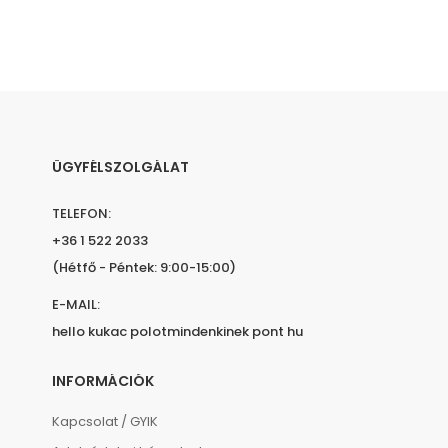
ÜGYFÉLSZOLGÁLAT
TELEFON:
+36 1 522 2033
(Hétfő - Péntek: 9:00-15:00)
E-MAIL:
hello kukac polotmindenkinek pont hu
INFORMÁCIÓK
Kapcsolat / GYIK