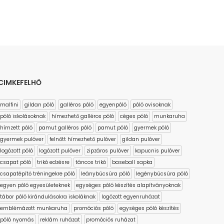
CIMKEFELHŐ
malfini
gildan póló
galléros póló
egyenpóló
póló ovisoknak
póló iskolásoknak
hímezhető galléros póló
céges póló
munkaruha
hímzett póló
pamut galléros póló
pamut póló
gyermek póló
gyermek pulóver
felnőtt hímezhető pulóver
gildan pulóver
logózott póló
logózott pulóver
zipzáros pulóver
kapucnis pulóver
csapat póló
trikó edzésre
táncos trikó
baseball sapka
csapatépítő tréningekre póló
leánybúcsúra póló
legénybúcsúra póló
egyen póló egyesületeknek
egységes póló készítés alapítványoknak
tábor póló kirándulásokra iskoláknak
logózott egyenruházat
emblémázott munkaruha
promóciós póló
egységes póló készítés
póló nyomás
reklám ruházat
promóciós ruházat