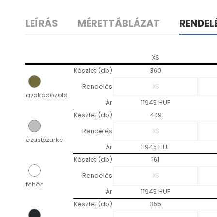
LEÍRÁS
MÉRETTÁBLÁZAT
RENDEL
XS
Készlet (db)
360
Rendelés
avokádózöld
Ár
11945 HUF
Készlet (db)
409
Rendelés
ezüstszürke
Ár
11945 HUF
Készlet (db)
161
Rendelés
fehér
Ár
11945 HUF
Készlet (db)
355