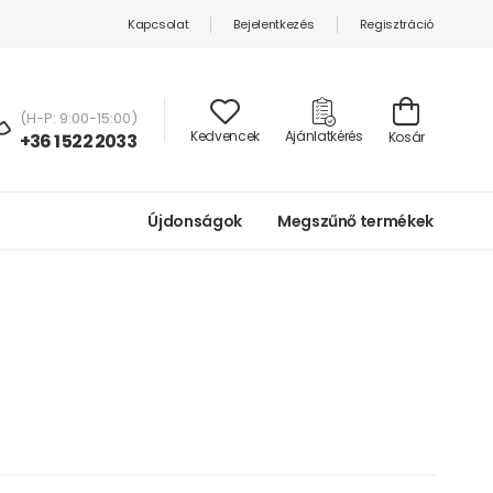
Kapcsolat
Bejelentkezés
Regisztráció
(H-P: 9:00-15:00)
Kedvencek
Ajánlatkérés
Kosár
+36 1 522 2033
Újdonságok
Megszűnő termékek