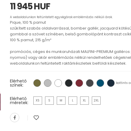
11 945 HUF
A weboldalunkon feltüntetett egységárak emblémázás nélküli árak.
Pique, 100 % pamut
szűkített szabás oldalvarrással, bomber gallér, jacquard kötésű
gombbal a szövet színében, belső gombolópánt kontraszt csíkkal
100 % pamut, 215 g/m²
promóciós, céges és munkaruházati MALFINI-PREMIUM galléros
nyomva) vagy akár emblémázás nélkül rendelhetőek cégeknek,
weboldalunkon feltüntetett raktárkészletek belföldi készletek.
Elérhető
kattints a
színek:
Elérhető
XS
S
M
L
XL
2XL
méretek: