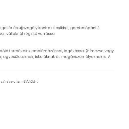
 gallér és ujjszegély kontrasztcsíkkal, gombolópánt 3
, vállaknál rögzítő varrással
 póló termékeink emblémázással, logózással (hímezve vagy
 egyesületeknek, iskoláknak és magánszemélyeknek is. A
 színekre a termékfotókért