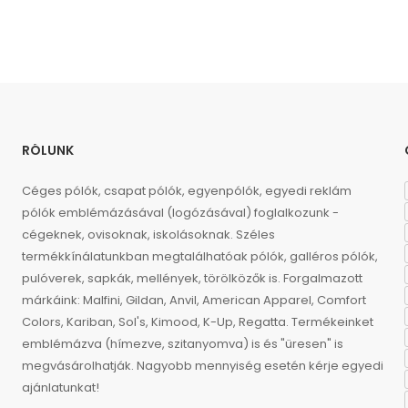
RÓLUNK
Céges pólók, csapat pólók, egyenpólók, egyedi reklám
pólók emblémázásával (logózásával) foglalkozunk -
cégeknek, ovisoknak, iskolásoknak. Széles
termékkínálatunkban megtalálhatóak pólók, galléros pólók,
pulóverek, sapkák, mellények, törölközők is. Forgalmazott
márkáink: Malfini, Gildan, Anvil, American Apparel, Comfort
Colors, Kariban, Sol's, Kimood, K-Up, Regatta. Termékeinket
emblémázva (hímezve, szitanyomva) is és "üresen" is
megvásárolhatják. Nagyobb mennyiség esetén kérje egyedi
ajánlatunkat!