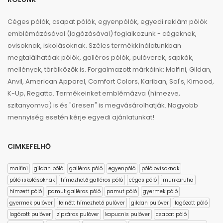
Céges pólók, csapat pólók, egyenpólók, egyedi reklám pólók
emblémázásával (logózásával) foglalkozunk - cégeknek,
ovisoknak, iskolásoknak. Széles termékkínálatunkban
megtalálhatóak pólók, galléros pólók, pulóverek, sapkák,
mellények, törölközők is. Forgalmazott márkáink: Malfini, Gildan,
Anvil, American Apparel, Comfort Colors, Kariban, Sol's, Kimood,
K-Up, Regatta. Termékeinket emblémázva (hímezve,
szitanyomva) is és "üresen" is megvásárolhatják. Nagyobb
mennyiség esetén kérje egyedi ajánlatunkat!
CIMKEFELHŐ
malfini
gildan póló
galléros póló
egyenpóló
póló ovisoknak
póló iskolásoknak
hímezhető galléros póló
céges póló
munkaruha
hímzett póló
pamut galléros póló
pamut póló
gyermek póló
gyermek pulóver
felnőtt hímezhető pulóver
gildan pulóver
logózott póló
logózott pulóver
zipzáros pulóver
kapucnis pulóver
csapat póló