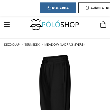
Kapcsolat
Bejelentkezés
Regisztráció
ÜDVÖZÖLJÜK WEBÁRUHÁZUNKBAN!
KOSÁRBA
AJÁNLATKÉ
KEZDŐLAP
TERMÉKEK
MEADOW NADRÁG GYEREK