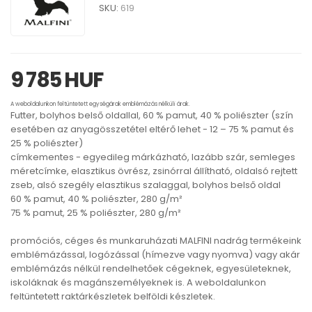
SKU:
619
9 785 HUF
A weboldalunkon feltüntetett egységárak emblémázás nélküli árak.
Futter, bolyhos belső oldallal, 60 % pamut, 40 % poliészter (szín
esetében az anyagösszetétel eltérő lehet - 12 – 75 % pamut és
25 % poliészter)
címkementes - egyedileg márkázható, lazább szár, semleges
méretcímke, elasztikus övrész, zsinórral állítható, oldalsó rejtett
zseb, alsó szegély elasztikus szalaggal, bolyhos belső oldal
60 % pamut, 40 % poliészter, 280 g/m²
75 % pamut, 25 % poliészter, 280 g/m²
promóciós, céges és munkaruházati MALFINI nadrág termékeink
emblémázással, logózással (hímezve vagy nyomva) vagy akár
emblémázás nélkül rendelhetőek cégeknek, egyesületeknek,
iskoláknak és magánszemélyeknek is. A weboldalunkon
feltüntetett raktárkészletek belföldi készletek.