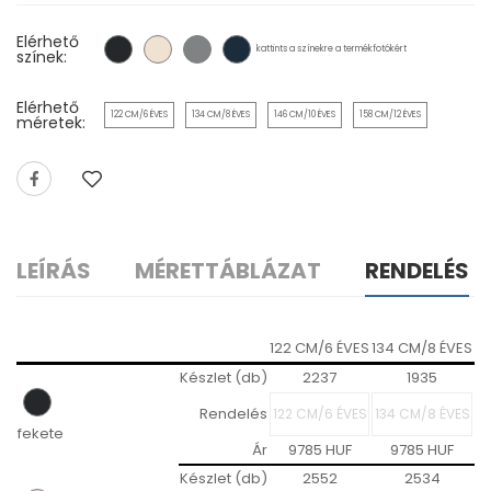
Elérhető
kattints a színekre a termékfotókért
színek:
Elérhető
122 CM/6 ÉVES
134 CM/8 ÉVES
146 CM/10 ÉVES
158 CM/12 ÉVES
méretek:
LEÍRÁS
MÉRETTÁBLÁZAT
RENDELÉS
122 CM/6 ÉVES
134 CM/8 ÉVES
14
Készlet (db)
2237
1935
Rendelés
fekete
Ár
9785 HUF
9785 HUF
Készlet (db)
2552
2534