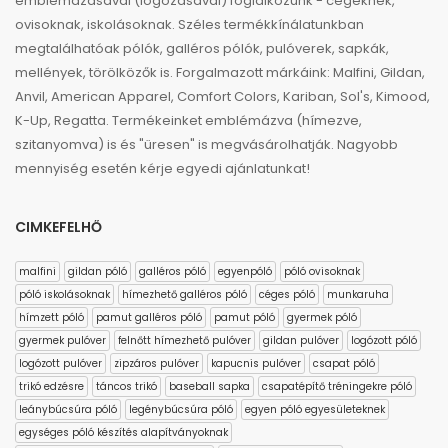
emblémázásával (logózásával) foglalkozunk - cégeknek,
ovisoknak, iskolásoknak. Széles termékkínálatunkban
megtalálhatóak pólók, galléros pólók, pulóverek, sapkák,
mellények, törölközők is. Forgalmazott márkáink: Malfini, Gildan,
Anvil, American Apparel, Comfort Colors, Kariban, Sol's, Kimood,
K-Up, Regatta. Termékeinket emblémázva (hímezve,
szitanyomva) is és "üresen" is megvásárolhatják. Nagyobb
mennyiség esetén kérje egyedi ajánlatunkat!
CIMKEFELHŐ
malfini
gildan póló
galléros póló
egyenpóló
póló ovisoknak
póló iskolásoknak
hímezhető galléros póló
céges póló
munkaruha
hímzett póló
pamut galléros póló
pamut póló
gyermek póló
gyermek pulóver
felnőtt hímezhető pulóver
gildan pulóver
logózott póló
logózott pulóver
zipzáros pulóver
kapucnis pulóver
csapat póló
trikó edzésre
táncos trikó
baseball sapka
csapatépítő tréningekre póló
leánybúcsúra póló
legénybúcsúra póló
egyen póló egyesületeknek
egységes póló készítés alapítványoknak