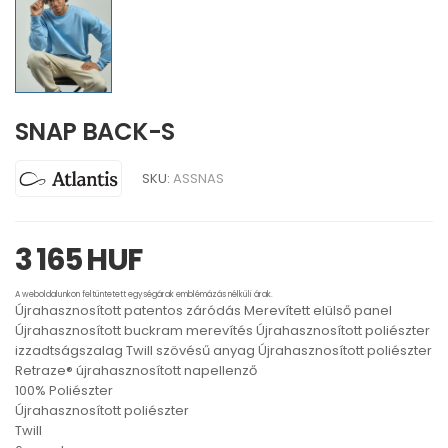
SNAP BACK-S
SKU:
ASSNAS
3 165 HUF
A weboldalunkon feltüntetett egységárak emblémázás nélküli árak.
Újrahasznosított patentos záródás Merevített elülső panel
Újrahasznosított buckram merevítés Újrahasznosított poliészter
izzadtságszalag Twill szövésű anyag Újrahasznosított poliészter
Retraze® újrahasznosított napellenző
100% Poliészter
Újrahasznosított poliészter
Twill