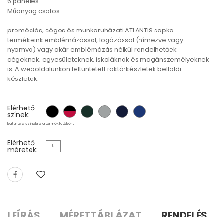
6 paneles
Műanyag csatos
promóciós, céges és munkaruházati ATLANTIS sapka
termékeink emblémázással, logózással (hímezve vagy
nyomva) vagy akár emblémázás nélkül rendelhetőek
cégeknek, egyesületeknek, iskoláknak és magánszemélyeknek
is. A weboldalunkon feltüntetett raktárkészletek belföldi
készletek.
Elérhető
színek:
kattints a színekre a termékfotókért
Elérhető
U
méretek:
LEÍRÁS
MÉRETTÁBLÁZAT
RENDELÉS