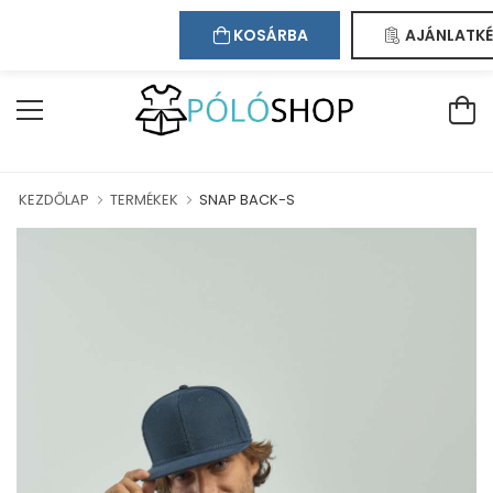
Kapcsolat
Bejelentkezés
Regisztráció
NKBAN!
KOSÁRBA
AJÁNLATKÉ
KEZDŐLAP
TERMÉKEK
SNAP BACK-S