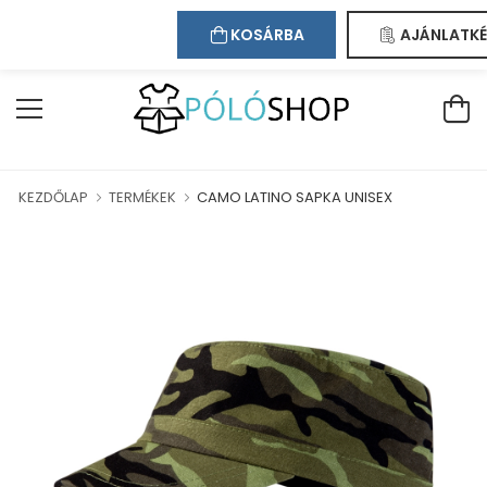
Kapcsolat
Bejelentkezés
Regisztráció
ÜDVÖZÖLJÜK WEBÁRUHÁZUNKBAN!
KOSÁRBA
AJÁNLATKÉ
KEZDŐLAP
TERMÉKEK
CAMO LATINO SAPKA UNISEX