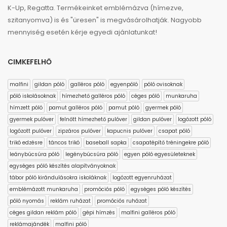
K-Up, Regatta. Termékeinket emblémázva (hímezve,
szitanyomva) is és "üresen" is megvásárolhatják. Nagyobb
mennyiség esetén kérje egyedi ajánlatunkat!
CIMKEFELHŐ
malfini
gildan póló
galléros póló
egyenpóló
póló ovisoknak
póló iskolásoknak
hímezhető galléros póló
céges póló
munkaruha
hímzett póló
pamut galléros póló
pamut póló
gyermek póló
gyermek pulóver
felnőtt hímezhető pulóver
gildan pulóver
logózott póló
logózott pulóver
zipzáros pulóver
kapucnis pulóver
csapat póló
trikó edzésre
táncos trikó
baseball sapka
csapatépítő tréningekre póló
leánybúcsúra póló
legénybúcsúra póló
egyen póló egyesületeknek
egységes póló készítés alapítványoknak
tábor póló kirándulásokra iskoláknak
logózott egyenruházat
emblémázott munkaruha
promóciós póló
egységes póló készítés
póló nyomás
reklám ruházat
promóciós ruházat
céges gildan reklám póló
gépi hímzés
malfini galléros póló
reklámajándék
malfini póló