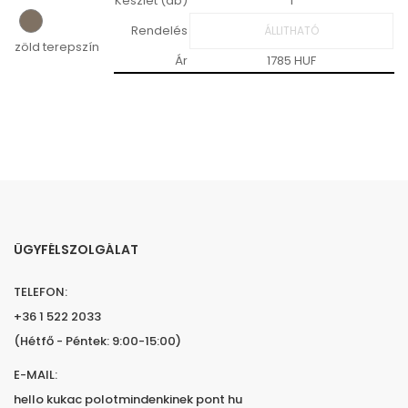
Készlet (db)
1
Rendelés
zöld terepszín
Ár
1785 HUF
ÜGYFÉLSZOLGÁLAT
TELEFON:
+36 1 522 2033
(Hétfő - Péntek: 9:00-15:00)
E-MAIL:
hello kukac polotmindenkinek pont hu