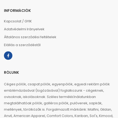
INFORMÁCIÓK
Kapcsolat / GYIK
Adatvédelmi Irányelvek
Általános szerződési feltételek
Elállás a szerződéstől
RÓLUNK
Céges pólók, csapat pólók, egyenpólók, egyedi reklám pólók
emblémázásával (logózásával) foglalkozunk - cégeknek,
ovisoknak, iskolásoknak. Széles termékkínálatunkban
megtalálhatóak pólók, galléros pólók, pulóverek, sapkák,
mellények, törölközők is. Forgalmazott márkáink: Malfini, Gildan,
Anvil, American Apparel, Comfort Colors, Kariban, Sol's, Kimood,