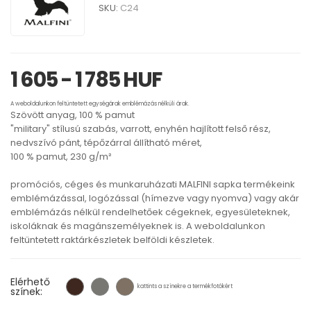
SKU:
C24
1 605 - 1 785 HUF
A weboldalunkon feltüntetett egységárak emblémázás nélküli árak.
Szövött anyag, 100 % pamut
"military" stílusú szabás, varrott, enyhén hajlított felső rész,
nedvszívó pánt, tépőzárral állítható méret,
100 % pamut, 230 g/m²
promóciós, céges és munkaruházati MALFINI sapka termékeink
emblémázással, logózással (hímezve vagy nyomva) vagy akár
emblémázás nélkül rendelhetőek cégeknek, egyesületeknek,
iskoláknak és magánszemélyeknek is. A weboldalunkon
feltüntetett raktárkészletek belföldi készletek.
Elérhető
kattints a színekre a termékfotókért
színek: