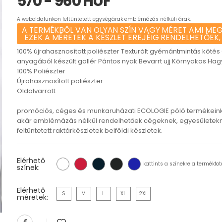
570 - 960 HUF
A weboldalunkon feltüntetett egységárak emblémázás nélküli árak.
A TERMÉKBŐL VAN OLYAN SZÍN VAGY MÉRET AMI MEG
EZEK A MÉRETEK A KÉSZLET EREJÉIG RENDELHETŐEK,
100% újrahasznosított poliészter Texturált gyémántmintás kötés
anyagából készült gallér Pántos nyak Bevarrt ujj Környakas 
100% Poliészter
Újrahasznosított poliészter
Oldalvarrott
promóciós, céges és munkaruházati ECOLOGIE póló termékein
akár emblémázás nélkül rendelhetőek cégeknek, egyesületekn
feltüntetett raktárkészletek belföldi készletek.
Elérhető
kattints a színekre a termékfot
színek:
Elérhető
S
M
L
XL
2XL
méretek: