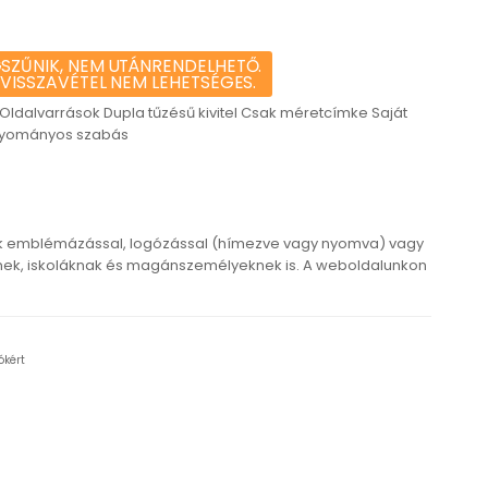
SZŰNIK, NEM UTÁNRENDELHETŐ.
 VISSZAVÉTEL NEM LEHETSÉGES.
 Oldalvarrások Dupla tűzésű kivitel Csak méretcímke Saját
Hagyományos szabás
k emblémázással, logózással (hímezve vagy nyomva) vagy
ek, iskoláknak és magánszemélyeknek is. A weboldalunkon
ókért