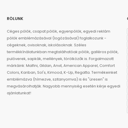
RÓLUNK
Céges pólók, csapat pólók, egyenpólók, egyedi reklám
pólók emblémázásával (logózásával) foglalkozunk -
cégeknek, ovisoknak, iskolásoknak. Széles
termékkínálatunkban megtalálhatóak pólók, galléros pólók,
pulóverek, sapkák, mellények, törölközők is. Forgalmazott
márkáink: Malfini, Gildan, Anvil, American Apparel, Comfort
Colors, Kariban, Sol's, Kimood, K-Up, Regatta. Termékeinket
emblémázva (hímezve, szitanyomva) is és "üresen" is
megvásárolhatják. Nagyobb mennyiség esetén kérje egyedi
ajánlatunkat!