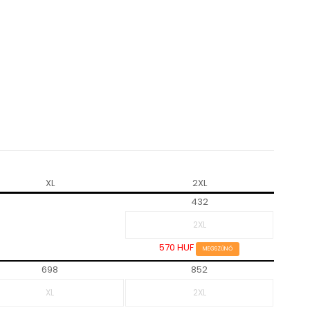
XL
2XL
432
570 HUF
MEGSZŰNŐ
698
852