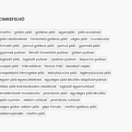
CIMKEFELHŐ
malfini
gildan póló
galléros póló
egyenpóló
póló ovisoknak
póló iskolásoknak
hímezhető galléros póló
céges póló
munkaruha
hímzett póló
pamut galléros póló
pamut póló
gyermek póló
gyermek pulóver
felnőtt hímezhető pulóver
gildan pulóver
logózott póló
logózott pulóver
zipzáros pulóver
kapucnis pulóver
csapat póló
trikó edzésre
táncos trikó
baseball sapka
csapatépítő tréningekre póló
leánybúcsúra póló
legénybúcsúra póló
egyen póló egyesületeknek
egységes póló készítés alapítványoknak
tábor póló kirándulásokra iskoláknak
logózott egyenruházat
emblémázott munkaruha
promóciós póló
egységes póló készítés
póló nyomás
reklám ruházat
promóciós ruházat
céges gildan reklám póló
gépi hímzés
malfini galléros póló
reklámajándék
malfini póló