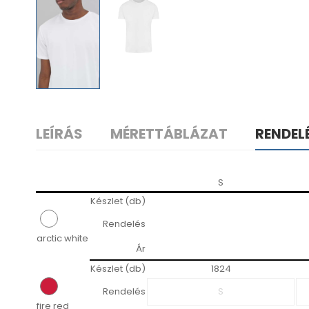
LEÍRÁS
MÉRETTÁBLÁZAT
RENDEL
S
Készlet (db)
Rendelés
arctic white
Ár
Készlet (db)
1824
Rendelés
fire red