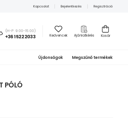
Kapcsolat
Bejelentkezés
Regisztráció
(H-P: 9:00-15:00)
Kedvencek
Ajánlatkérés
Kosár
+36 1 522 2033
Újdonságok
Megszűnő termékek
T PÓLÓ