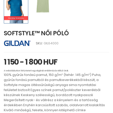
SOFTSTYLE™ NŐI PÓLÓ
SKU:
GIL64000
1 150 - 1 800 HUF
A weboldalunkon feltüntetett egységárak emblémázás nélküli árak.
100% gyűrűs fonású pamut, 150 g/m² (fehér: 145 g/m²) Puha,
gyűrűs fonású pamutból és pamutkeverékekből készült, a
Softstyle magas öltéssűrűségű anyaga sima nyomtatási
felületet biztosít Egyes színek pamut/poliészter keverékből
készülnek Keskeny szélességű, bordázott nyakpasszé
Megerősített nyak- és vállrész a kényelem és a tartósság
érdekében Enyhén karcsúsított szabás, oldalvarrott kialakítás
Kiváló minőségű, fekete, könnyen kitéphető címke