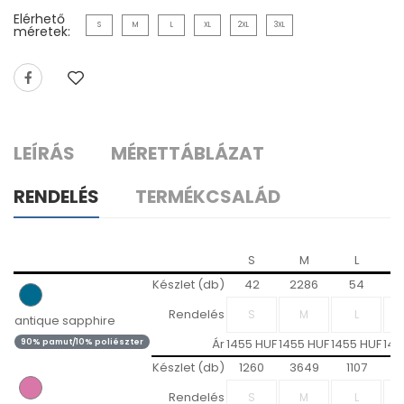
Elérhető
S
M
L
XL
2XL
3XL
méretek:
LEÍRÁS
MÉRETTÁBLÁZAT
RENDELÉS
TERMÉKCSALÁD
S
M
L
Készlet (db)
42
2286
54
Rendelés
antique sapphire
Ár
1455 HUF
1455 HUF
1455 HUF
145
90% pamut/10% poliészter
Készlet (db)
1260
3649
1107
1
Rendelés