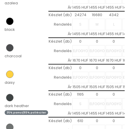
azalea
Ár
1455 HUF
1455 HUF
1455 HUF
145
Készlet (db)
24274
16680
4342
1
Rendelés
black
Ár
1455 HUF
1455 HUF
1455 HUF
145
Készlet (db)
0
0
0
Rendelés
charcoal
Ár
1670 HUF
1670 HUF
1670 HUF
167
Készlet (db)
0
0
0
Rendelés
daisy
Ár
1505 HUF
1505 HUF
1505 HUF
150
Készlet (db)
1165
0
0
Rendelés
dark heather
Ár
1455 HUF
1455 HUF
1455 HUF
145
35% pamut/65% poliészter
Készlet (db)
610
0
0