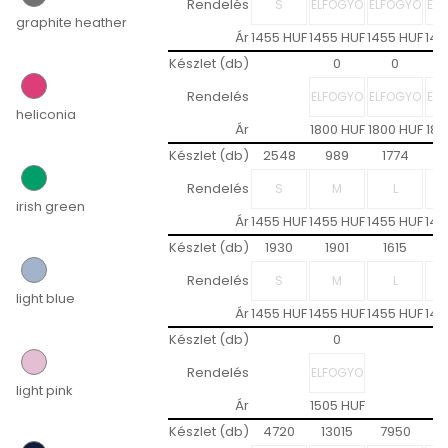
Rendelés
graphite heather
Ár
1455 HUF
1455 HUF
1455 HUF
145
Készlet (db)
0
0
Rendelés
heliconia
Ár
1800 HUF
1800 HUF
180
Készlet (db)
2548
989
1774
2
Rendelés
irish green
Ár
1455 HUF
1455 HUF
1455 HUF
145
Készlet (db)
1930
1901
1615
1
Rendelés
light blue
Ár
1455 HUF
1455 HUF
1455 HUF
145
Készlet (db)
0
Rendelés
light pink
Ár
1505 HUF
Készlet (db)
4720
13015
7950
1