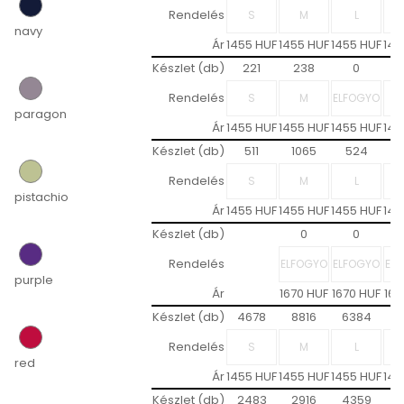
Rendelés
navy
Ár
1455 HUF
1455 HUF
1455 HUF
145
Készlet (db)
221
238
0
1
Rendelés
paragon
Ár
1455 HUF
1455 HUF
1455 HUF
145
Készlet (db)
511
1065
524
Rendelés
pistachio
Ár
1455 HUF
1455 HUF
1455 HUF
145
Készlet (db)
0
0
Rendelés
purple
Ár
1670 HUF
1670 HUF
167
Készlet (db)
4678
8816
6384
2
Rendelés
red
Ár
1455 HUF
1455 HUF
1455 HUF
145
Készlet (db)
2483
2916
4359
2