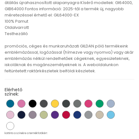
átállás újrahasznosított alapanyagra Kísérő modellek: GI64000,
GIB64000 Fontos információ: 2025-től a termék új, nagyobb
méretezéssel érhető el: GIL64000-EX
100% Pamut
Oldalvarrott
Testhezálló
promóciós, céges és munkaruházati GILDAN póló termékeink
emblémázással, logózással (hímezve vagy nyomva) vagy akár
emblémázás nélkül rendelhetőek cégeknek, egyesületeknek,
iskoláknak és magánszemélyeknek is. A weboldalunkon
feltüntetett raktárkészletek belföldi készletek.
Elérhető
színek:
kattints a színekre a termékfotókért