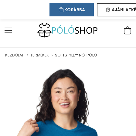
Kapcsolat
Bejelentkezés
Regisztráció
ÁZUNKBAN!
KOSÁRBA
AJÁNLATKÉ
KEZDŐLAP
TERMÉKEK
SOFTSTYLE™ NŐI PÓLÓ