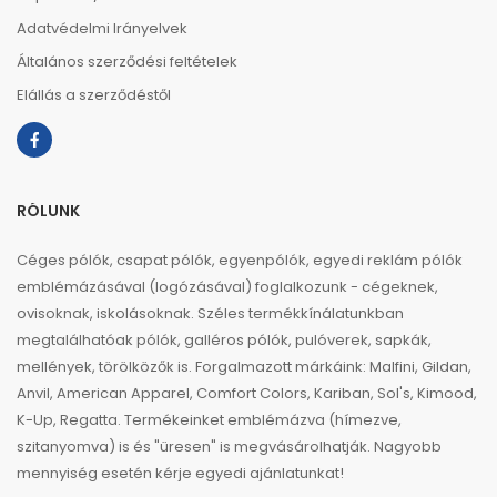
Adatvédelmi Irányelvek
Általános szerződési feltételek
Elállás a szerződéstől
RÓLUNK
Céges pólók, csapat pólók, egyenpólók, egyedi reklám pólók
emblémázásával (logózásával) foglalkozunk - cégeknek,
ovisoknak, iskolásoknak. Széles termékkínálatunkban
megtalálhatóak pólók, galléros pólók, pulóverek, sapkák,
mellények, törölközők is. Forgalmazott márkáink: Malfini, Gildan,
Anvil, American Apparel, Comfort Colors, Kariban, Sol's, Kimood,
K-Up, Regatta. Termékeinket emblémázva (hímezve,
szitanyomva) is és "üresen" is megvásárolhatják. Nagyobb
mennyiség esetén kérje egyedi ajánlatunkat!