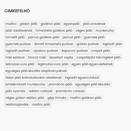
CIMKEFELHŐ
malfini
gildan póló
galléros póló
egyenpóló
póló ovisoknak
póló iskolásoknak
hímezhető galléros póló
céges póló
munkaruha
hímzett póló
pamut galléros póló
pamut póló
gyermek póló
gyermek pulóver
felnőtt hímezhető pulóver
gildan pulóver
logózott póló
logózott pulóver
zipzáros pulóver
kapucnis pulóver
csapat póló
trikó edzésre
táncos trikó
baseball sapka
csapatépítő tréningekre póló
leánybúcsúra póló
legénybúcsúra póló
egyen póló egyesületeknek
egységes póló készítés alapítványoknak
tábor póló kirándulásokra iskoláknak
logózott egyenruházat
emblémázott munkaruha
promóciós póló
egységes póló készítés
póló nyomás
reklám ruházat
promóciós ruházat
céges gildan reklám póló
gépi hímzés
malfini galléros póló
reklámajándék
malfini póló