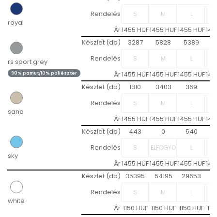
Rendelés
royal
Ár
1455 HUF
1455 HUF
1455 HUF
145
Készlet (db)
3287
5828
5389
2
Rendelés
rs sport grey
Ár
1455 HUF
1455 HUF
1455 HUF
145
90% pamut/10% poliészter
Készlet (db)
1310
3403
369
Rendelés
sand
Ár
1455 HUF
1455 HUF
1455 HUF
145
Készlet (db)
443
0
540
Rendelés
sky
Ár
1455 HUF
1455 HUF
1455 HUF
145
Készlet (db)
35395
54195
29653
1
Rendelés
white
Ár
1150 HUF
1150 HUF
1150 HUF
115