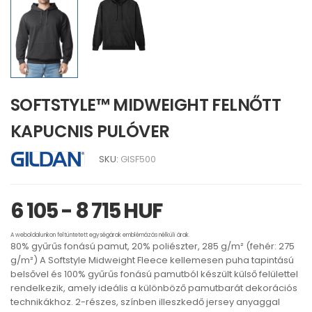
SOFTSTYLE™ MIDWEIGHT FELNŐTT
KAPUCNIS PULÓVER
SKU:
GISF500
6 105 - 8 715 HUF
A weboldalunkon feltüntetett egységárak emblémázás nélküli árak.
80% gyűrűs fonású pamut, 20% poliészter, 285 g/m² (fehér: 275
g/m²) A Softstyle Midweight Fleece kellemesen puha tapintású
belsővel és 100% gyűrűs fonású pamutból készült külső felülettel
rendelkezik, amely ideális a különböző pamutbarát dekorációs
technikákhoz. 2-részes, színben illeszkedő jersey anyaggal