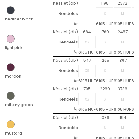
Készlet (db)
1198
2372
2
Rendelés
heather black
Ár
6105 HUF
6105 HUF
610
Készlet (db)
684
1760
2487
1
Rendelés
light pink
Ár
6105 HUF
6105 HUF
6105 HUF
610
Készlet (db)
547
1265
1397
1
Rendelés
maroon
Ár
6105 HUF
6105 HUF
6105 HUF
610
Készlet (db)
705
2269
3786
3
Rendelés
military green
Ár
6105 HUF
6105 HUF
6105 HUF
610
Készlet (db)
1086
1194
1
Rendelés
mustard
Ár
6105 HUF
6105 HUF
610