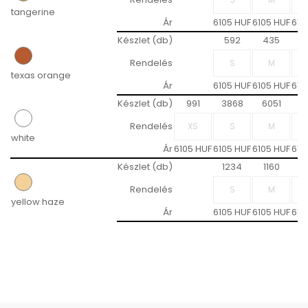
tangerine
Ár
6105 HUF
6105 HUF
610
Készlet (db)
592
435
7
Rendelés
texas orange
Ár
6105 HUF
6105 HUF
610
Készlet (db)
991
3868
6051
5
Rendelés
white
Ár
6105 HUF
6105 HUF
6105 HUF
610
Készlet (db)
1234
1160
1
Rendelés
yellow haze
Ár
6105 HUF
6105 HUF
610