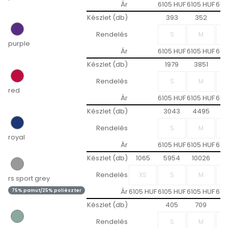
Ár
6105 HUF
6105 HUF
610
Készlet (db)
393
352
6
Rendelés
purple
Ár
6105 HUF
6105 HUF
610
Készlet (db)
1979
3851
2
Rendelés
red
Ár
6105 HUF
6105 HUF
610
Készlet (db)
3043
4495
4
Rendelés
royal
Ár
6105 HUF
6105 HUF
610
Készlet (db)
1065
5954
10026
9
Rendelés
rs sport grey
Ár
6105 HUF
6105 HUF
6105 HUF
610
75% pamut/25% poliészter
Készlet (db)
405
709
7
Rendelés