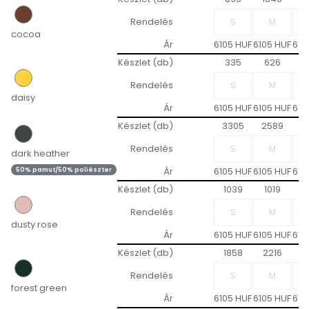
Rendelés
cocoa
Ár
6105 HUF
6105 HUF
610
Készlet (db)
335
626
5
Rendelés
daisy
Ár
6105 HUF
6105 HUF
610
Készlet (db)
3305
2589
2
Rendelés
dark heather
Ár
6105 HUF
6105 HUF
610
50% pamut/50% poliészter
Készlet (db)
1039
1019
1
Rendelés
dusty rose
Ár
6105 HUF
6105 HUF
610
Készlet (db)
1858
2216
1
Rendelés
forest green
Ár
6105 HUF
6105 HUF
610