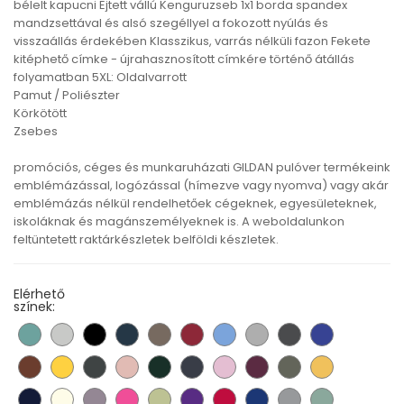
bélelt kapucni Ejtett vállú Kenguruzseb 1x1 borda spandex
mandzsettával és alsó szegéllyel a fokozott nyúlás és
visszaállás érdekében Klasszikus, varrás nélküli fazon Fekete
kitéphető címke - újrahasznosított címkére történő átállás
folyamatban 5XL: Oldalvarrott
Pamut / Poliészter
Körkötött
Zsebes
promóciós, céges és munkaruházati GILDAN pulóver termékeink
emblémázással, logózással (hímezve vagy nyomva) vagy akár
emblémázás nélkül rendelhetőek cégeknek, egyesületeknek,
iskoláknak és magánszemélyeknek is. A weboldalunkon
feltüntetett raktárkészletek belföldi készletek.
Elérhető
színek: