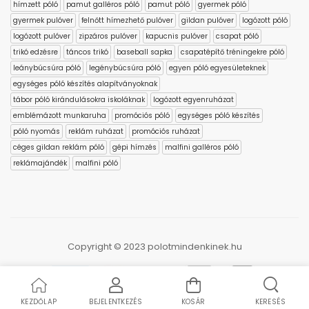
hímzett póló
pamut galléros póló
pamut póló
gyermek póló
gyermek pulóver
felnőtt hímezhető pulóver
gildan pulóver
logózott póló
logózott pulóver
zipzáros pulóver
kapucnis pulóver
csapat póló
trikó edzésre
táncos trikó
baseball sapka
csapatépítő tréningekre póló
leánybúcsúra póló
legénybúcsúra póló
egyen póló egyesületeknek
egységes póló készítés alapítványoknak
tábor póló kirándulásokra iskoláknak
logózott egyenruházat
emblémázott munkaruha
promóciós póló
egységes póló készítés
póló nyomás
reklám ruházat
promóciós ruházat
céges gildan reklám póló
gépi hímzés
malfini galléros póló
reklámajándék
malfini póló
Copyright © 2023 polotmindenkinek.hu
KEZDŐLAP
BEJELENTKEZÉS
KOSÁR
KERESÉS