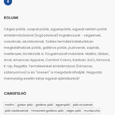
RÓLUNK
Céges pólók, csapat pólók, egyenpólók, egyedi reklám pólók
emblémázásával (logózásával) foglalkozunk - cégeknek,
ovisoknak, iskolásoknak. Széles termékkínálatunkban
megtalálhatóak pólók, galléros pólók, pulóverek, sapkák,
mellények, törölközők is. Forgalmazott márkáink: Malfini, Gildan,
Anvil, American Apparel, Comfort Colors, Kariban, Sol's, Kimood,
K-Up, Regatta. Termékeinket emblémázva (hímezve,
szitanyomva) is és "üresen" is megvásárolhatják. Nagyobb
mennyiség esetén kérje egyedi ajánlatunkat!
CIMKEFELHŐ
malfini
gildan póló
galléros póló
egyenpóló
póló ovisoknak
póló iskolásoknak
hímezhető galléros póló
céges póló
munkaruha