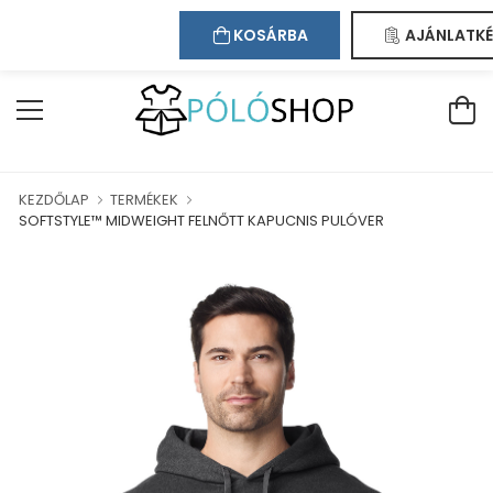
Kapcsolat
Bejelentkezés
Regisztráció
ÜDVÖZÖLJÜK WEBÁRUHÁZUNKBAN!
KOSÁRBA
AJÁNLATKÉ
KEZDŐLAP
TERMÉKEK
SOFTSTYLE™ MIDWEIGHT FELNŐTT KAPUCNIS PULÓVER