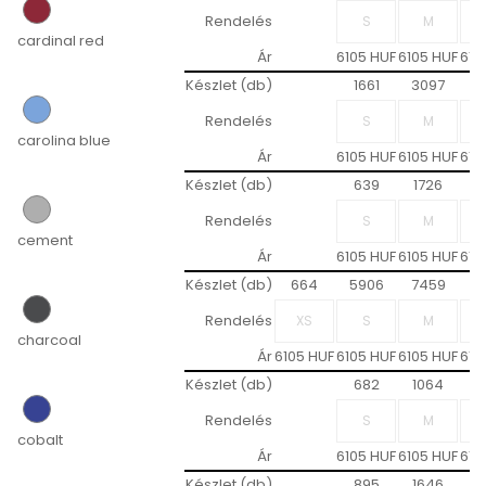
Rendelés
cardinal red
Ár
6105 HUF
6105 HUF
610
Készlet (db)
1661
3097
2
Rendelés
carolina blue
Ár
6105 HUF
6105 HUF
610
Készlet (db)
639
1726
2
Rendelés
cement
Ár
6105 HUF
6105 HUF
610
Készlet (db)
664
5906
7459
1
Rendelés
charcoal
Ár
6105 HUF
6105 HUF
6105 HUF
610
Készlet (db)
682
1064
1
Rendelés
cobalt
Ár
6105 HUF
6105 HUF
610
Készlet (db)
895
1646
1