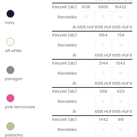
Készlet (db)
1039
6905
16432
12
Rendelés
navy
Ár
6105 HUF
6105 HUF
6105 HUF
610
Készlet (db)
1054
734
8
Rendelés
off white
Ár
6105 HUF
6105 HUF
610
Készlet (db)
2144
1343
1
Rendelés
paragon
Ár
6105 HUF
6105 HUF
610
Készlet (db)
558
623
6
Rendelés
pink lemonade
Ár
6105 HUF
6105 HUF
610
Készlet (db)
1442
916
7
Rendelés
pistachio