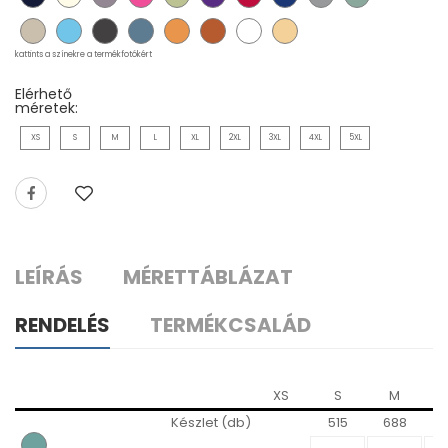
kattints a színekre a termékfotókért
Elérhető
méretek:
XS
S
M
L
XL
2XL
3XL
4XL
5XL
LEÍRÁS
MÉRETTÁBLÁZAT
RENDELÉS
TERMÉKCSALÁD
XS
S
M
Készlet (db)
515
688
9