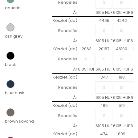
Rendelés
aquatic
Ár
6105 HUF
6105 HUF
610
Készlet (db)
4465
4242
3
Rendelés
ash grey
Ár
6105 HUF
6105 HUF
610
Készlet (db)
2063
20187
46100
56
Rendelés
black
Ár
6105 HUF
6105 HUF
6105 HUF
610
Készlet (db)
347
198
1
Rendelés
blue dusk
Ár
6105 HUF
6105 HUF
610
Készlet (db)
465
519
8
Rendelés
brown savana
Ár
6105 HUF
6105 HUF
610
Készlet (db)
474
809
1