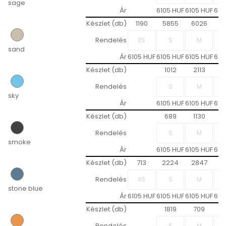
sage
Ár
6105 HUF
6105 HUF
610
Készlet (db)
1190
5855
6026
4
Rendelés
sand
Ár
6105 HUF
6105 HUF
6105 HUF
610
Készlet (db)
1012
2113
Rendelés
sky
Ár
6105 HUF
6105 HUF
610
Készlet (db)
689
1130
1
Rendelés
smoke
Ár
6105 HUF
6105 HUF
610
Készlet (db)
713
2224
2847
1
Rendelés
stone blue
Ár
6105 HUF
6105 HUF
6105 HUF
610
Készlet (db)
1819
709
6
Rendelés