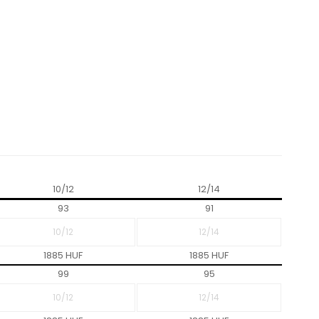
10/12
12/14
93
91
1885 HUF
1885 HUF
99
95