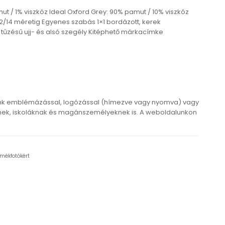
t / 1% viszkóz Ideal Oxford Grey: 90% pamut / 10% viszkóz
10–12/14 méretig Egyenes szabás 1×1 bordázott, kerek
tűzésű ujj- és alsó szegély Kitéphető márkacímke
ink emblémázással, logózással (hímezve vagy nyomva) vagy
ek, iskoláknak és magánszemélyeknek is. A weboldalunkon
rmékfotókért