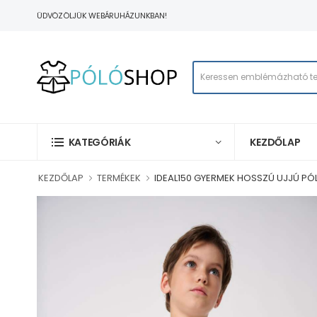
ÜDVÖZÖLJÜK WEBÁRUHÁZUNKBAN!
KEZDŐLAP
KATEGÓRIÁK
KEZDŐLAP
TERMÉKEK
IDEAL150 GYERMEK HOSSZÚ UJJÚ PÓ