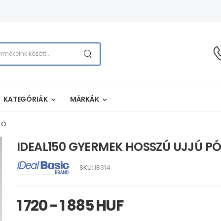
KATEGÓRIÁK
MÁRKÁK
LÓ
IDEAL150 GYERMEK HOSSZÚ UJJÚ P
SKU:
IB314
1 720 - 1 885 HUF