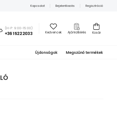
Kapcsolat
Bejelentkezés
Regisztráció
(H-P: 9:00-15:00)
Kedvencek
Ajánlatkérés
Kosár
+36 1 522 2033
Újdonságok
Megszűnő termékek
ÓLÓ