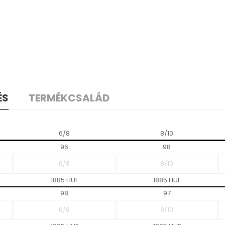
ÉS
TERMÉKCSALÁD
6/8
8/10
96
98
1885 HUF
1885 HUF
98
97