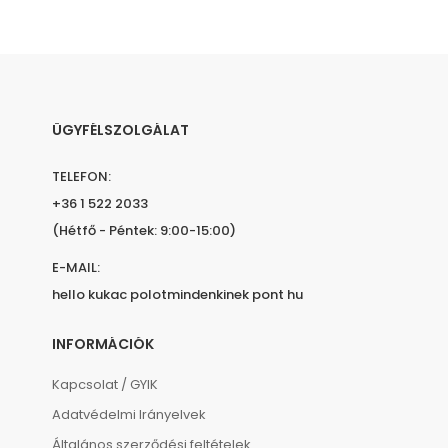
ÜGYFÉLSZOLGÁLAT
TELEFON:
+36 1 522 2033
(Hétfő - Péntek: 9:00-15:00)
E-MAIL:
hello kukac polotmindenkinek pont hu
INFORMÁCIÓK
Kapcsolat / GYIK
Adatvédelmi Irányelvek
Általános szerződési feltételek