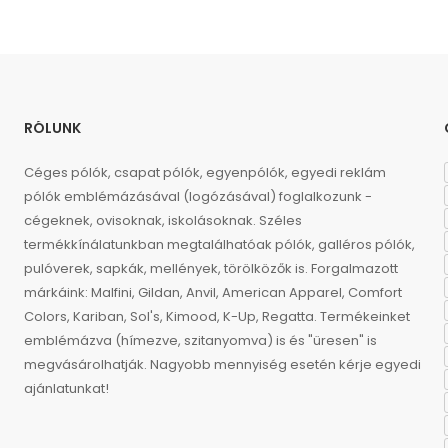
RÓLUNK
Céges pólók, csapat pólók, egyenpólók, egyedi reklám
pólók emblémázásával (logózásával) foglalkozunk -
cégeknek, ovisoknak, iskolásoknak. Széles
termékkínálatunkban megtalálhatóak pólók, galléros pólók,
pulóverek, sapkák, mellények, törölközők is. Forgalmazott
márkáink: Malfini, Gildan, Anvil, American Apparel, Comfort
Colors, Kariban, Sol's, Kimood, K-Up, Regatta. Termékeinket
emblémázva (hímezve, szitanyomva) is és "üresen" is
megvásárolhatják. Nagyobb mennyiség esetén kérje egyedi
ajánlatunkat!