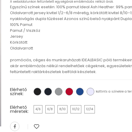
A weboldalunkon feltüntetett egységárak emblémázás nélküli árak.
Egyszínű színek esetén: 100% pamut Ideal Ash Heather: 99% pamu
Oldalvarrott jersey kivitel 1/2–6/8 méretig, körkötött kivitel 8/
nyakkivágás dupla tűzéssel Azonos színű belső nyakpánt Dupla 
100% Pamut
Pamut / Viszkóz
Jersey
Körkötött
Oldalvarrott
promóciós, céges és munkaruházati IDEALBASIC póló terméke
akár emblémázás nélkül rendelhetőek cégeknek, egyesületekn
feltüntetett raktárkészletek belföldi készletek.
Elérhető
kattints a színekre a te
színek:
Elérhető
4/6
6/8
8/10
10/12
12/14
méretek: