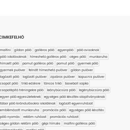
CIMKEFELHŐ
malfini
gildan póló
galléros póló
egyenpóló
póló ovisoknak
póló iskolásoknak
hímezhető galléros póló
céges póló
munkaruha
hímzett póló
pamut galléros póló
pamut póló
gyermek póló
gyermek pulóver
felnőtt hímezhető pulóver
gildan pulóver
logózott póló
logózott pulóver
zipzáros pulóver
kapucnis pulóver
csapat póló
trikó edzésre
táncos trikó
baseball sapka
csapatépítő tréningekre póló
leánybúcsúra póló
legénybúcsúra póló
egyen póló egyesületeknek
egységes póló készítés alapítványoknak
tábor póló kirándulásokra iskoláknak
logózott egyenruházat
emblémázott munkaruha
promóciós póló
egységes póló készítés
póló nyomás
reklám ruházat
promóciós ruházat
céges gildan reklám póló
gépi hímzés
malfini galléros póló