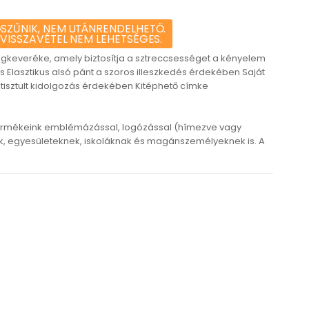
SZŰNIK, NEM UTÁNRENDELHETŐ.
 VISSZAVÉTEL NEM LEHETSÉGES.
yagkeveréke, amely biztosítja a sztreccsességet a kényelem
s Elasztikus alsó pánt a szoros illeszkedés érdekében Saját
etisztult kidolgozás érdekében Kitéphető címke
ermékeink emblémázással, logózással (hímezve vagy
 egyesületeknek, iskoláknak és magánszemélyeknek is. A