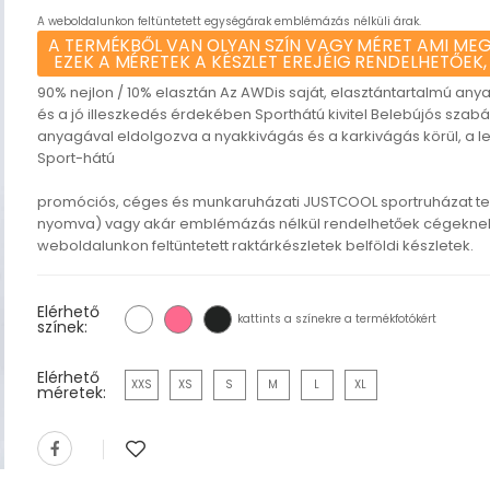
A weboldalunkon feltüntetett egységárak emblémázás nélküli árak.
A TERMÉKBŐL VAN OLYAN SZÍN VAGY MÉRET AMI MEG
EZEK A MÉRETEK A KÉSZLET EREJÉIG RENDELHETŐEK,
90% nejlon / 10% elasztán Az AWDis saját, elasztántartalmú an
és a jó illeszkedés érdekében Sporthátú kivitel Belebújós szabá
anyagával eldolgozva a nyakkivágás és a karkivágás körül, a l
Sport-hátú
promóciós, céges és munkaruházati JUSTCOOL sportruházat t
nyomva) vagy akár emblémázás nélkül rendelhetőek cégeknek,
weboldalunkon feltüntetett raktárkészletek belföldi készletek.
Elérhető
kattints a színekre a termékfotókért
színek:
Elérhető
XXS
XS
S
M
L
XL
méretek: