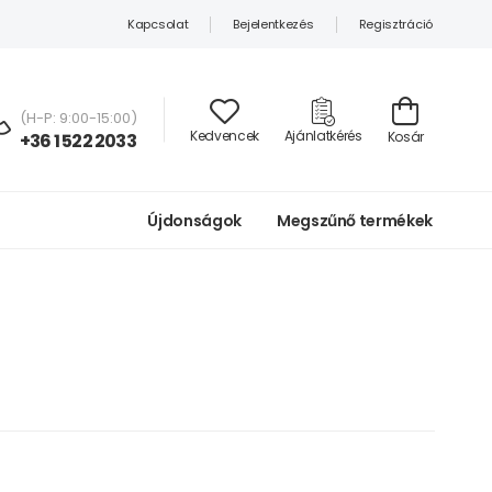
Kapcsolat
Bejelentkezés
Regisztráció
(H-P: 9:00-15:00)
Kedvencek
Ajánlatkérés
Kosár
+36 1 522 2033
Újdonságok
Megszűnő termékek