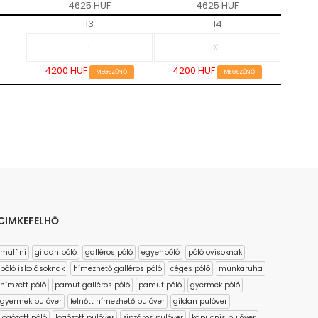
4625 HUF
4625 HUF
13
14
4200 HUF
4200 HUF
MEGSZŰNŐ
MEGSZŰNŐ
CIMKEFELHŐ
malfini
gildan póló
galléros póló
egyenpóló
póló ovisoknak
póló iskolásoknak
hímezhető galléros póló
céges póló
munkaruha
hímzett póló
pamut galléros póló
pamut póló
gyermek póló
gyermek pulóver
felnőtt hímezhető pulóver
gildan pulóver
logózott póló
logózott pulóver
zipzáros pulóver
kapucnis pulóver