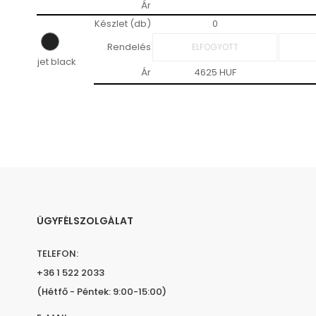
Ár
Készlet (db)
0
Rendelés
jet black
Ár
4625 HUF
ÜGYFÉLSZOLGÁLAT
TELEFON:
+36 1 522 2033
(Hétfő - Péntek: 9:00-15:00)