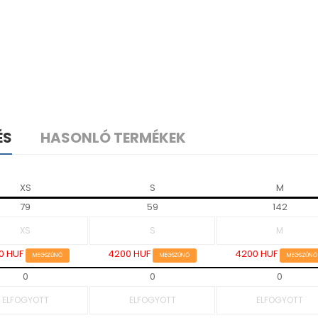
ÉS
HASONLÓ TERMÉKEK
XS
S
M
79
59
142
0 HUF
4200 HUF
4200 HUF
MEGSZŰNŐ
MEGSZŰNŐ
MEGSZŰNŐ
0
0
0