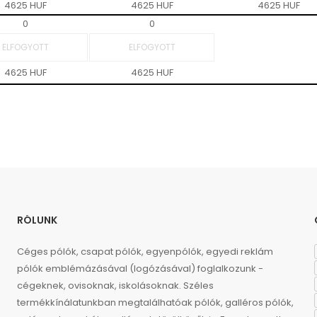
4625 HUF
4625 HUF
4625 HUF
0
0
4625 HUF
4625 HUF
RÓLUNK
Céges pólók, csapat pólók, egyenpólók, egyedi reklám
pólók emblémázásával (logózásával) foglalkozunk -
cégeknek, ovisoknak, iskolásoknak. Széles
termékkínálatunkban megtalálhatóak pólók, galléros pólók,