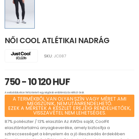
NŐI COOL ATLÉTIKAI NADRÁG
SKU:
JC087
750 - 10 120 HUF
A weboldalunkon feltüntetett egységárak emblémázás nélküli árak.
A TERMÉKBŐL VAN OLYAN SZÍN VAGY MÉRET AMI
MEGSZŰNIK, NEM UTÁNRENDELHETŐ.
EZEK A MÉRETEK A KÉSZLET EREJÉIG RENDELHETŐEK,
VISSZAVÉTEL NEM LEHETSÉGES.
87% poliészter / 13% elasztán Az AWDis saját, CoolFit
elasztántartalmú anyagkeveréke, amely biztosítja a
sztreccsességet a kényelem és a jó illeszkedés érdekében