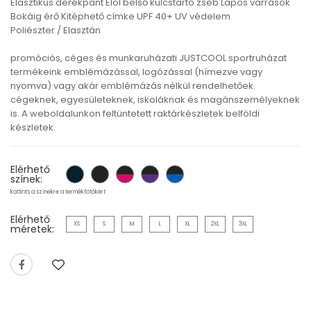
Elasztikus derékpánt Elöl belső kulcstartó zseb Lapos varrások
Bokáig érő Kitéphető címke UPF 40+ UV védelem
Poliészter / Elasztán
promóciós, céges és munkaruházati JUSTCOOL sportruházat
termékeink emblémázással, logózással (hímezve vagy
nyomva) vagy akár emblémázás nélkül rendelhetőek
cégeknek, egyesületeknek, iskoláknak és magánszemélyeknek
is. A weboldalunkon feltüntetett raktárkészletek belföldi
készletek.
Elérhető
színek:
kattints a színekre a termékfotókért
Elérhető
XS
S
M
L
XL
2XL
3XL
méretek: