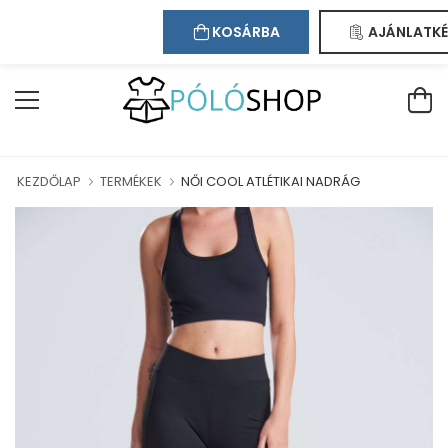
Kapcsolat
Bejelentkezés
Regisztráció
ÜDVÖZÖLJÜK WEBÁRUHÁZUNKBAN!
KOSÁRBA
AJÁNLATKÉ
KEZDŐLAP
TERMÉKEK
NŐI COOL ATLÉTIKAI NADRÁG