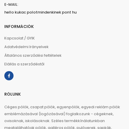
E-MAIL:
hello kukac polotmindenkinek pont hu
INFORMÁCIÓK
Kapcsolat / GYIK
Adatvédelmi Irányelvek
Általános szerződési feltételek
Elállás a szerződéstől
RÓLUNK
Céges pólók, csapat pólók, egyenpólók, egyedi reklám pólók
emblémázásával (logózásával) foglalkozunk - cégeknek,
ovisoknak, iskolásoknak. Széles termékkínálatunkban
megtalálhatóak pólók, galléros pólók, pulóverek, sapkák,