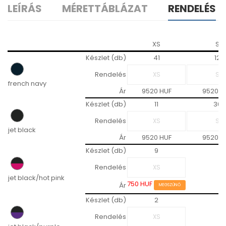
LEÍRÁS
MÉRETTÁBLÁZAT
RENDELÉS
XS
S
Készlet (db)
41
12
Rendelés
french navy
Ár
9520 HUF
9520 H
Készlet (db)
11
30
Rendelés
jet black
Ár
9520 HUF
9520 H
Készlet (db)
9
Rendelés
jet black/hot pink
750 HUF
Ár
MEGSZŰNŐ
Készlet (db)
2
Rendelés