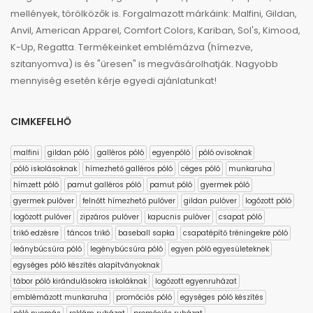
mellények, törölközők is. Forgalmazott márkáink: Malfini, Gildan,
Anvil, American Apparel, Comfort Colors, Kariban, Sol's, Kimood,
K-Up, Regatta. Termékeinket emblémázva (hímezve,
szitanyomva) is és "üresen" is megvásárolhatják. Nagyobb
mennyiség esetén kérje egyedi ajánlatunkat!
CIMKEFELHŐ
malfini
gildan póló
galléros póló
egyenpóló
póló ovisoknak
póló iskolásoknak
hímezhető galléros póló
céges póló
munkaruha
hímzett póló
pamut galléros póló
pamut póló
gyermek póló
gyermek pulóver
felnőtt hímezhető pulóver
gildan pulóver
logózott póló
logózott pulóver
zipzáros pulóver
kapucnis pulóver
csapat póló
trikó edzésre
táncos trikó
baseball sapka
csapatépítő tréningekre póló
leánybúcsúra póló
legénybúcsúra póló
egyen póló egyesületeknek
egységes póló készítés alapítványoknak
tábor póló kirándulásokra iskoláknak
logózott egyenruházat
emblémázott munkaruha
promóciós póló
egységes póló készítés