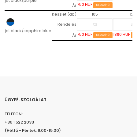
jet black/purple
750 HUF
Ár
MEGSZŰNŐ
Készlet (db)
105
12
Rendelés
jet black/sapphire blue
750 HUF
1860 HUF
Ár
MEGSZŰNŐ
M
ÜGYFÉLSZOLGÁLAT
TELEFON:
+36 1 522 2033
(Hétfő - Péntek: 9:00-15:00)