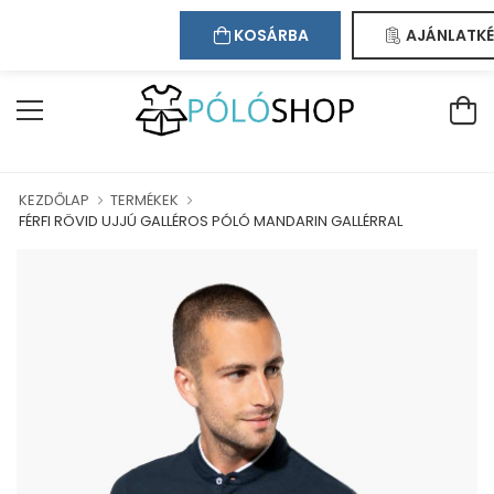
Kapcsolat
Bejelentkezés
Regisztráció
ÜDVÖZÖLJÜK WEBÁRUHÁZUNKBAN!
KOSÁRBA
AJÁNLATKÉ
KEZDŐLAP
TERMÉKEK
FÉRFI RÖVID UJJÚ GALLÉROS PÓLÓ MANDARIN GALLÉRRAL