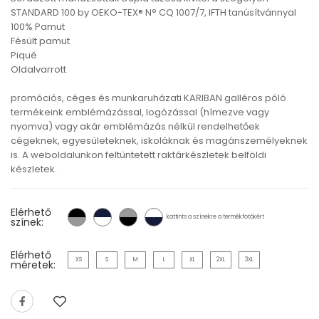
STANDARD 100 by OEKO-TEX® N° CQ 1007/7, IFTH tanúsítvánnyal
100% Pamut
Fésült pamut
Piqué
Oldalvarrott
promóciós, céges és munkaruházati KARIBAN galléros póló
termékeink emblémázással, logózással (hímezve vagy
nyomva) vagy akár emblémázás nélkül rendelhetőek
cégeknek, egyesületeknek, iskoláknak és magánszemélyeknek
is. A weboldalunkon feltüntetett raktárkészletek belföldi
készletek.
Elérhető
kattints a színekre a termékfotókért
színek:
Elérhető
XS
S
M
L
XL
2XL
3XL
méretek: