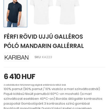
FÉRFI RÖVID UJJÚ GALLÉROS
PÓLÓ MANDARIN GALLÉRRAL
SKU:
KA223
6 410 HUF
A weboldalunkon feltüntetett egységárak emblémázás nélküli árak.
100% pamut (90% pamut / 10% viszkóz a marl színváltozatnál)
Piqué kötésű fésült pamutból 60°C-on mosható (a marl
színváltozat esetében 40°C-on) Bordás állógallér kontrasztos
paszpollal Gombolópánt 3 kontrasztos színű gombbal
Bordázott mandzsetták Dupla tűzésű kivitel a szegélyen