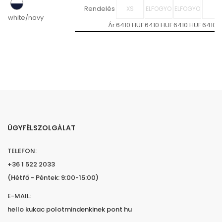
Rendelés
white/navy
Ár
6410 HUF
6410 HUF
6410 HUF
6410 
ÜGYFÉLSZOLGÁLAT
TELEFON:
+36 1 522 2033
(Hétfő - Péntek: 9:00-15:00)
E-MAIL:
hello kukac polotmindenkinek pont hu