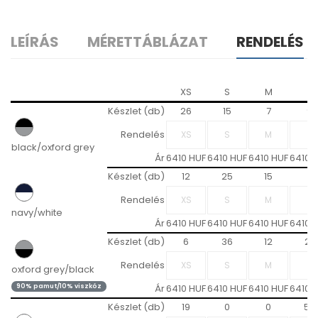
LEÍRÁS
MÉRETTÁBLÁZAT
RENDELÉS
XS
S
M
L
Készlet (db)
26
15
7
9
Rendelés
black/oxford grey
Ár
6410 HUF
6410 HUF
6410 HUF
6410 
Készlet (db)
12
25
15
7
Rendelés
navy/white
Ár
6410 HUF
6410 HUF
6410 HUF
6410 
Készlet (db)
6
36
12
27
Rendelés
oxford grey/black
90% pamut/10% viszkóz
Ár
6410 HUF
6410 HUF
6410 HUF
6410 
Készlet (db)
19
0
0
52