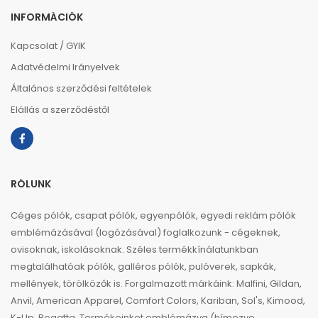
INFORMÁCIÓK
Kapcsolat / GYIK
Adatvédelmi Irányelvek
Általános szerződési feltételek
Elállás a szerződéstől
RÓLUNK
Céges pólók, csapat pólók, egyenpólók, egyedi reklám pólók
emblémázásával (logózásával) foglalkozunk - cégeknek,
ovisoknak, iskolásoknak. Széles termékkínálatunkban
megtalálhatóak pólók, galléros pólók, pulóverek, sapkák,
mellények, törölközők is. Forgalmazott márkáink: Malfini, Gildan,
Anvil, American Apparel, Comfort Colors, Kariban, Sol's, Kimood,
K-Up, Regatta. Termékeinket emblémázva (hímezve,