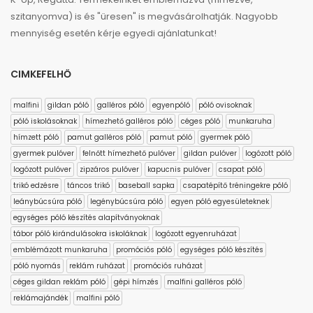
szitanyomva) is és "üresen" is megvásárolhatják. Nagyobb
mennyiség esetén kérje egyedi ajánlatunkat!
CIMKEFELHŐ
malfini
gildan póló
galléros póló
egyenpóló
póló ovisoknak
póló iskolásoknak
hímezhető galléros póló
céges póló
munkaruha
hímzett póló
pamut galléros póló
pamut póló
gyermek póló
gyermek pulóver
felnőtt hímezhető pulóver
gildan pulóver
logózott póló
logózott pulóver
zipzáros pulóver
kapucnis pulóver
csapat póló
trikó edzésre
táncos trikó
baseball sapka
csapatépítő tréningekre póló
leánybúcsúra póló
legénybúcsúra póló
egyen póló egyesületeknek
egységes póló készítés alapítványoknak
tábor póló kirándulásokra iskoláknak
logózott egyenruházat
emblémázott munkaruha
promóciós póló
egységes póló készítés
póló nyomás
reklám ruházat
promóciós ruházat
céges gildan reklám póló
gépi hímzés
malfini galléros póló
reklámajándék
malfini póló