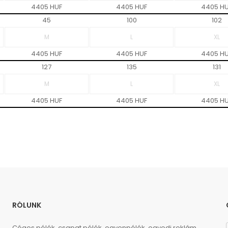
4405 HUF
4405 HUF
4405 H
45
100
102
4405 HUF
4405 HUF
4405 H
127
135
131
4405 HUF
4405 HUF
4405 H
RÓLUNK
Céges pólók, csapat pólók, egyenpólók, egyedi reklám