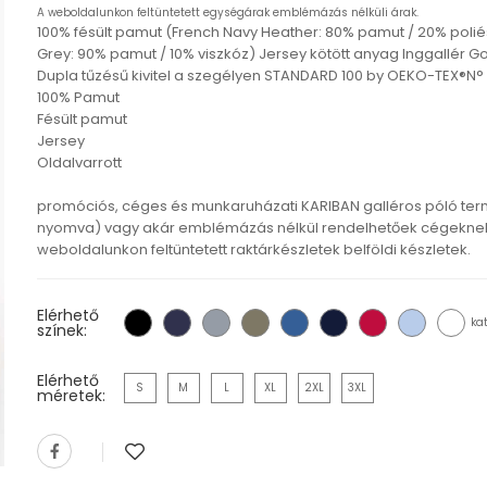
A weboldalunkon feltüntetett egységárak emblémázás nélküli árak.
100% fésült pamut (French Navy Heather: 80% pamut / 20% polié
Grey: 90% pamut / 10% viszkóz) Jersey kötött anyag Inggallé
Dupla tűzésű kivitel a szegélyen STANDARD 100 by OEKO-TEX®N° 
100% Pamut
Fésült pamut
Jersey
Oldalvarrott
promóciós, céges és munkaruházati KARIBAN galléros póló te
nyomva) vagy akár emblémázás nélkül rendelhetőek cégeknek,
weboldalunkon feltüntetett raktárkészletek belföldi készletek.
Elérhető
ka
színek:
Elérhető
S
M
L
XL
2XL
3XL
méretek: