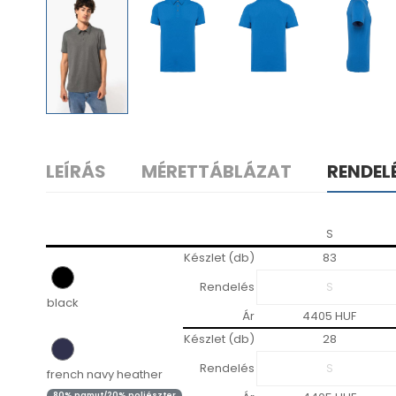
LEÍRÁS
MÉRETTÁBLÁZAT
RENDEL
S
Készlet (db)
83
Rendelés
black
Ár
4405 HUF
Készlet (db)
28
Rendelés
french navy heather
80% pamut/20% poliészter