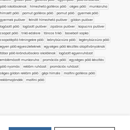
póló iskolásoknak
hímezhető galléros póló
céges póló
munkaruha
hímzett póló
pamut galléros póló
pamut póló
gyermek póló
gyermek pulóver
felnőtt hímezhető pulóver
gildan pulóver
logózott póló
logózott pulóver
zipzáros pulóver
kapucnis pulóver
csapat póló
trikó edzésre
táncos trikó
baseball sapka
csapatépítő tréningekre póló
leánybúcsúra póló
legénybúcsúra póló
egyen póló egyesületeknek
egységes póló készítés alapítványoknak
tábor póló kirándulásokra iskoláknak
logózott egyenruházat
emblémázott munkaruha
promóciós póló
egységes póló készítés
póló nyomás
reklám ruházat
promóciós ruházat
céges gildan reklám póló
gépi hímzés
malfini galléros póló
reklámajándék
malfini póló