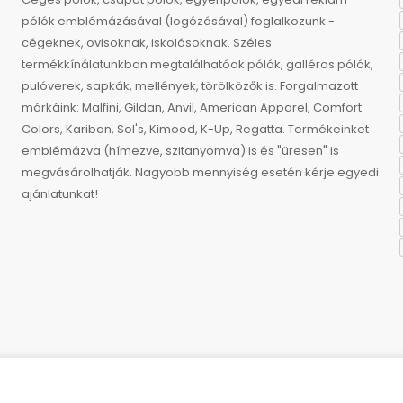
pólók emblémázásával (logózásával) foglalkozunk -
cégeknek, ovisoknak, iskolásoknak. Széles
termékkínálatunkban megtalálhatóak pólók, galléros pólók,
pulóverek, sapkák, mellények, törölközők is. Forgalmazott
márkáink: Malfini, Gildan, Anvil, American Apparel, Comfort
Colors, Kariban, Sol's, Kimood, K-Up, Regatta. Termékeinket
emblémázva (hímezve, szitanyomva) is és "üresen" is
megvásárolhatják. Nagyobb mennyiség esetén kérje egyedi
ajánlatunkat!