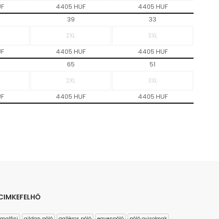
UF
4405 HUF
4405 HUF
39
33
UF
4405 HUF
4405 HUF
65
51
UF
4405 HUF
4405 HUF
CIMKEFELHŐ
malfini
gildan póló
galléros póló
egyenpóló
póló ovisoknak