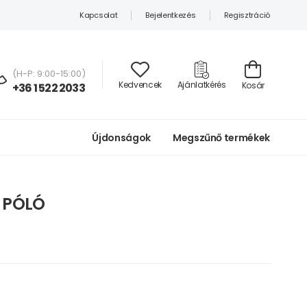
Kapcsolat
Bejelentkezés
Regisztráció
(H-P: 9:00-15:00)
Kedvencek
Ajánlatkérés
Kosár
+36 1 522 2033
Újdonságok
Megszűnő termékek
S PÓLÓ