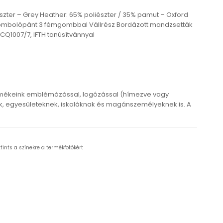
szter – Grey Heather: 65% poliészter / 35% pamut – Oxford
r Gombolópánt 3 fémgombbal Vállrész Bordázott mandzsetták
CQ1007/7, IFTH tanúsítvánnyal
rmékeink emblémázással, logózással (hímezve vagy
 egyesületeknek, iskoláknak és magánszemélyeknek is. A
ttints a színekre a termékfotókért