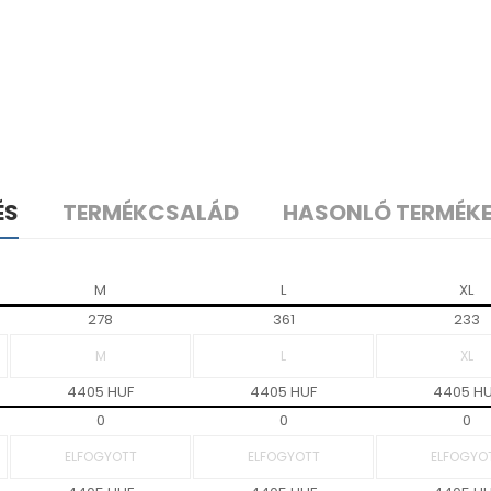
ÉS
TERMÉKCSALÁD
HASONLÓ TERMÉK
M
L
XL
278
361
233
4405 HUF
4405 HUF
4405 H
0
0
0