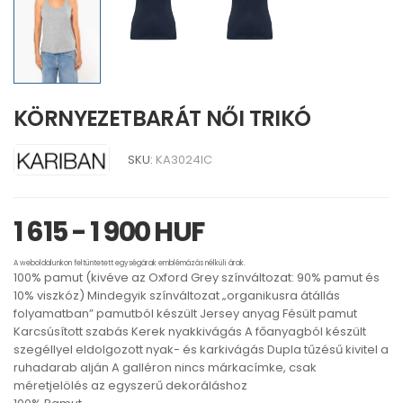
KÖRNYEZETBARÁT NŐI TRIKÓ
SKU:
KA3024IC
1 615 - 1 900 HUF
A weboldalunkon feltüntetett egységárak emblémázás nélküli árak.
100% pamut (kivéve az Oxford Grey színváltozat: 90% pamut és
10% viszkóz) Mindegyik színváltozat „organikusra átállás
folyamatban” pamutból készült Jersey anyag Fésült pamut
Karcsúsított szabás Kerek nyakkivágás A főanyagból készült
szegéllyel eldolgozott nyak- és karkivágás Dupla tűzésű kivitel a
ruhadarab alján A galléron nincs márkacímke, csak
méretjelölés az egyszerű dekoráláshoz