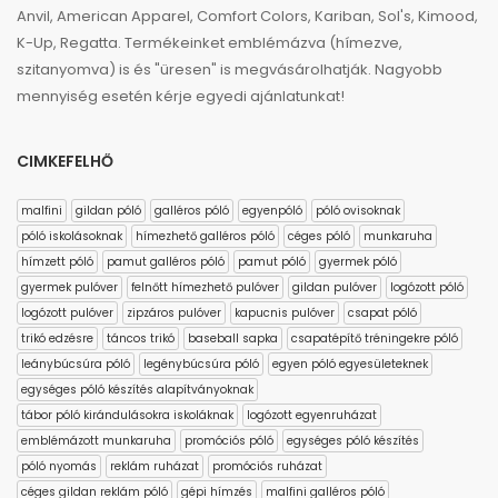
Anvil, American Apparel, Comfort Colors, Kariban, Sol's, Kimood,
K-Up, Regatta. Termékeinket emblémázva (hímezve,
szitanyomva) is és "üresen" is megvásárolhatják. Nagyobb
mennyiség esetén kérje egyedi ajánlatunkat!
CIMKEFELHŐ
malfini
gildan póló
galléros póló
egyenpóló
póló ovisoknak
póló iskolásoknak
hímezhető galléros póló
céges póló
munkaruha
hímzett póló
pamut galléros póló
pamut póló
gyermek póló
gyermek pulóver
felnőtt hímezhető pulóver
gildan pulóver
logózott póló
logózott pulóver
zipzáros pulóver
kapucnis pulóver
csapat póló
trikó edzésre
táncos trikó
baseball sapka
csapatépítő tréningekre póló
leánybúcsúra póló
legénybúcsúra póló
egyen póló egyesületeknek
egységes póló készítés alapítványoknak
tábor póló kirándulásokra iskoláknak
logózott egyenruházat
emblémázott munkaruha
promóciós póló
egységes póló készítés
póló nyomás
reklám ruházat
promóciós ruházat
céges gildan reklám póló
gépi hímzés
malfini galléros póló