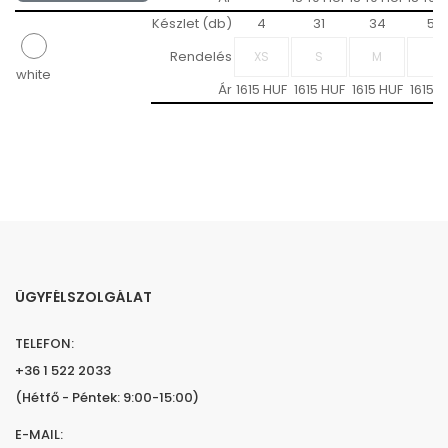
Készlet (db)
4
31
34
58
Rendelés
white
Ár
1615 HUF
1615 HUF
1615 HUF
1615 H
ÜGYFÉLSZOLGÁLAT
TELEFON:
+36 1 522 2033
(Hétfő - Péntek: 9:00-15:00)
E-MAIL: