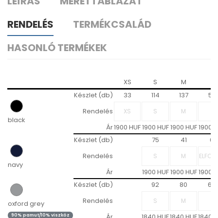
LEÍRÁS
MÉRETTÁBLÁZAT
RENDELÉS
TERMÉKCSALÁD
HASONLÓ TERMÉKEK
XS
S
M
L
Készlet (db)
33
114
137
57
Rendelés
black
Ár
1900 HUF
1900 HUF
1900 HUF
1900 
Készlet (db)
75
41
0
Rendelés
navy
Ár
1900 HUF
1900 HUF
1900 
Készlet (db)
92
80
68
Rendelés
oxford grey
90% pamut/10% viszkóz
Ár
1840 HUF
1840 HUF
1840 