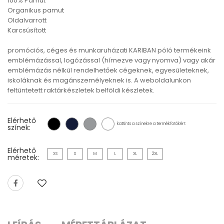
100% Pamut
Organikus pamut
Oldalvarrott
Karcsúsított
promóciós, céges és munkaruházati KARIBAN póló termékeink
emblémázással, logózással (hímezve vagy nyomva) vagy akár
emblémázás nélkül rendelhetőek cégeknek, egyesületeknek,
iskoláknak és magánszemélyeknek is. A weboldalunkon
feltüntetett raktárkészletek belföldi készletek.
Elérhető
kattints a színekre a termékfotókért
színek:
Elérhető
XS
S
M
L
XL
2XL
méretek: