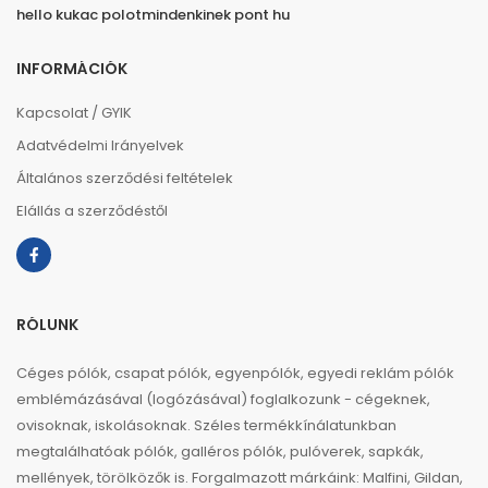
hello kukac polotmindenkinek pont hu
INFORMÁCIÓK
Kapcsolat / GYIK
Adatvédelmi Irányelvek
Általános szerződési feltételek
Elállás a szerződéstől
RÓLUNK
Céges pólók, csapat pólók, egyenpólók, egyedi reklám pólók
emblémázásával (logózásával) foglalkozunk - cégeknek,
ovisoknak, iskolásoknak. Széles termékkínálatunkban
megtalálhatóak pólók, galléros pólók, pulóverek, sapkák,
mellények, törölközők is. Forgalmazott márkáink: Malfini, Gildan,