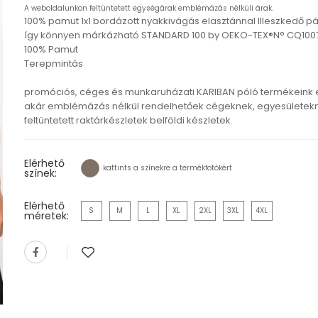
A weboldalunkon feltüntetett egységárak emblémázás nélküli árak.
100% pamut 1x1 bordázott nyakkivágás elasztánnal Illeszkedő 
így könnyen márkázható STANDARD 100 by OEKO-TEX®N° CQ1007/7
100% Pamut
Terepmintás
promóciós, céges és munkaruházati KARIBAN póló termékeink
akár emblémázás nélkül rendelhetőek cégeknek, egyesületekn
feltüntetett raktárkészletek belföldi készletek.
Elérhető
kattints a színekre a termékfotókért
színek:
Elérhető
S
M
L
XL
2XL
3XL
4XL
méretek: