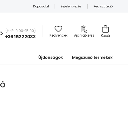
Kapcsolat
Bejelentkezés
Regisztráció
(H-P: 9:00-15:00)
Kedvencek
Ajánlatkérés
Kosár
+36 1 522 2033
Újdonságok
Megszűnő termékek
LÓ