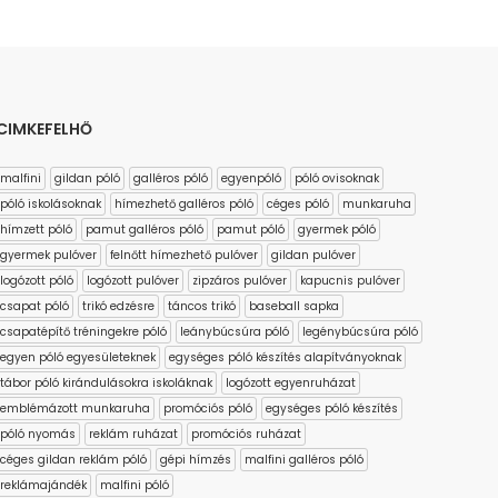
CIMKEFELHŐ
malfini
gildan póló
galléros póló
egyenpóló
póló ovisoknak
póló iskolásoknak
hímezhető galléros póló
céges póló
munkaruha
hímzett póló
pamut galléros póló
pamut póló
gyermek póló
gyermek pulóver
felnőtt hímezhető pulóver
gildan pulóver
logózott póló
logózott pulóver
zipzáros pulóver
kapucnis pulóver
csapat póló
trikó edzésre
táncos trikó
baseball sapka
csapatépítő tréningekre póló
leánybúcsúra póló
legénybúcsúra póló
egyen póló egyesületeknek
egységes póló készítés alapítványoknak
tábor póló kirándulásokra iskoláknak
logózott egyenruházat
emblémázott munkaruha
promóciós póló
egységes póló készítés
póló nyomás
reklám ruházat
promóciós ruházat
céges gildan reklám póló
gépi hímzés
malfini galléros póló
reklámajándék
malfini póló