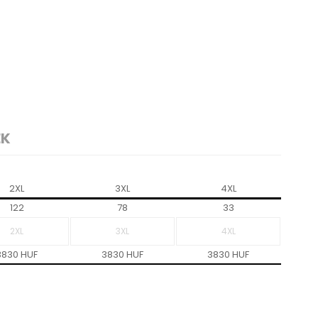
EK
2XL
3XL
4XL
122
78
33
3830 HUF
3830 HUF
3830 HUF