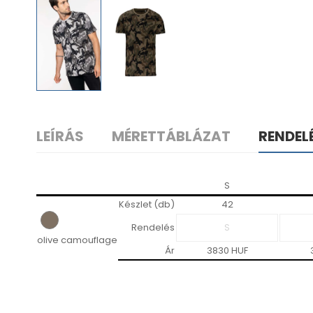
LEÍRÁS
MÉRETTÁBLÁZAT
RENDEL
S
Készlet (db)
42
Rendelés
olive camouflage
Ár
3830 HUF