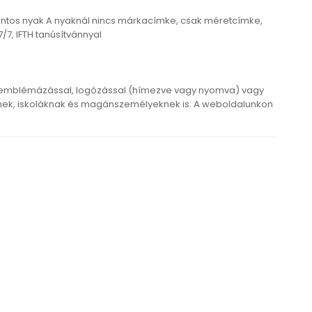
pántos nyak A nyaknál nincs márkacímke, csak méretcímke,
, IFTH tanúsítvánnyal
 emblémázással, logózással (hímezve vagy nyomva) vagy
ek, iskoláknak és magánszemélyeknek is. A weboldalunkon