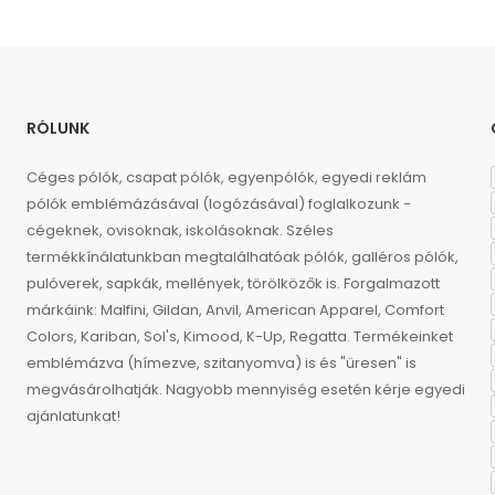
RÓLUNK
Céges pólók, csapat pólók, egyenpólók, egyedi reklám
pólók emblémázásával (logózásával) foglalkozunk -
cégeknek, ovisoknak, iskolásoknak. Széles
termékkínálatunkban megtalálhatóak pólók, galléros pólók,
pulóverek, sapkák, mellények, törölközők is. Forgalmazott
márkáink: Malfini, Gildan, Anvil, American Apparel, Comfort
Colors, Kariban, Sol's, Kimood, K-Up, Regatta. Termékeinket
emblémázva (hímezve, szitanyomva) is és "üresen" is
megvásárolhatják. Nagyobb mennyiség esetén kérje egyedi
ajánlatunkat!