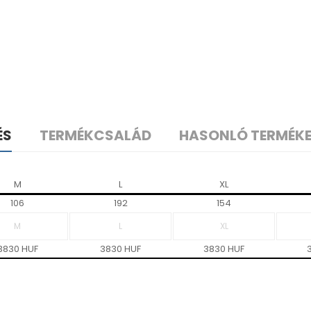
ÉS
TERMÉKCSALÁD
HASONLÓ TERMÉK
M
L
XL
106
192
154
3830 HUF
3830 HUF
3830 HUF