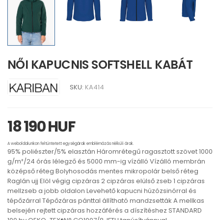
NŐI KAPUCNIS SOFTSHELL KABÁT
SKU:
KA414
18 190 HUF
A weboldalunkon feltüntetett egységárak emblémázás nélküli árak.
95% poliészter/5% elasztán Háromrétegű ragasztott szövet 1000
g/m²/24 órás lélegző és 5000 mm-ig vízálló Vízálló membrán
középső réteg Bolyhosodás mentes mikropolár belső réteg
Raglán ujj Elöl végig cipzáras 2 cipzáras elülső zseb 1 cipzáras
mellzseb a jobb oldalon Levehető kapucni húzózsinórral és
tépőzárral Tépőzáras pánttal állítható mandzsetták A mellkas
belsején rejtett cipzáras hozzáférés a díszítéshez STANDARD