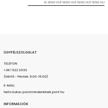
Ár
18190 HUF
18190 HUF
18190 HUF
18190 HUF
ÜGYFÉLSZOLGÁLAT
TELEFON:
+36 1 522 2033
(Hétfő - Péntek: 9:00-15:00)
E-MAIL:
hello kukac polotmindenkinek pont hu
INFORMÁCIÓK