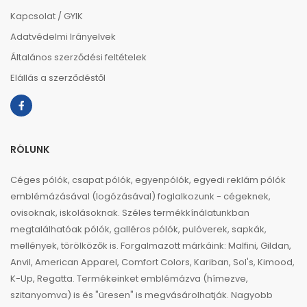
Kapcsolat / GYIK
Adatvédelmi Irányelvek
Általános szerződési feltételek
Elállás a szerződéstől
RÓLUNK
Céges pólók, csapat pólók, egyenpólók, egyedi reklám pólók
emblémázásával (logózásával) foglalkozunk - cégeknek,
ovisoknak, iskolásoknak. Széles termékkínálatunkban
megtalálhatóak pólók, galléros pólók, pulóverek, sapkák,
mellények, törölközők is. Forgalmazott márkáink: Malfini, Gildan,
Anvil, American Apparel, Comfort Colors, Kariban, Sol's, Kimood,
K-Up, Regatta. Termékeinket emblémázva (hímezve,
szitanyomva) is és "üresen" is megvásárolhatják. Nagyobb