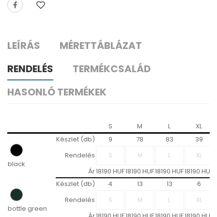
LEÍRÁS
MÉRETTÁBLÁZAT
RENDELÉS
TERMÉKCSALÁD
HASONLÓ TERMÉKEK
S
M
L
XL
Készlet (db)
9
78
83
39
Rendelés
black
Ár
18190 HUF
18190 HUF
18190 HUF
18190 HUF
Készlet (db)
4
13
13
6
Rendelés
bottle green
Ár
18190 HUF
18190 HUF
18190 HUF
18190 HUF