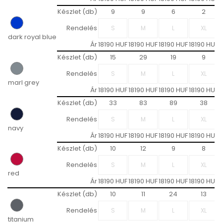
Készlet (db)
9
9
6
2
Rendelés
dark royal blue
Ár
18190 HUF
18190 HUF
18190 HUF
18190 HUF
Készlet (db)
15
29
19
9
Rendelés
marl grey
Ár
18190 HUF
18190 HUF
18190 HUF
18190 HUF
Készlet (db)
33
83
89
38
Rendelés
navy
Ár
18190 HUF
18190 HUF
18190 HUF
18190 HUF
Készlet (db)
10
12
9
8
Rendelés
red
Ár
18190 HUF
18190 HUF
18190 HUF
18190 HUF
Készlet (db)
10
11
24
13
Rendelés
titanium