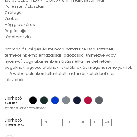
100 by OEKO-TEX®N° CQ1007/8, IFTH tanúsítvánnyal
Poliészter / Elasztán
3 rétegű
Zsebes
Végig cipzáras
Raglán ujjak
Légáteresztő
promóciós, céges és munkaruházati KARIBAN softshell
termékeink emblémázással, logózással (hímezve vagy
nyomva) vagy akár emblémázás nélkül rendelhetőek
cégeknek, egyesületeknek, iskoláknak és magánszemélyeknek
is. A weboldalunkon feltüntetett raktárkészletek belföldi
készletek.
Elérhető
színek:
kattints a színekre a termékfotókért
Elérhető
S
M
L
XL
2XL
3XL
4XL
méretek: