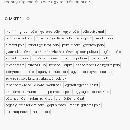
mennyiség esetén kérje egyedi ajánlatunkat!
CIMKEFELHŐ
malfini
gildan póló
galléros póló
egyenpóló
póló ovisoknak
póló iskolásoknak
hímezhető galléros póló
céges póló
munkaruha
hímzett póló
pamut galléros póló
pamut póló
gyermek póló
gyermek pulóver
felnőtt hímezhető pulóver
gildan pulóver
logózott póló
logózott pulóver
zipzáros pulóver
kapucnis pulóver
csapat póló
trikó edzésre
táncos trikó
baseball sapka
csapatépítő tréningekre póló
leánybúcsúra póló
legénybúcsúra póló
egyen póló egyesületeknek
egységes póló készítés alapítványoknak
tábor póló kirándulásokra iskoláknak
logózott egyenruházat
emblémázott munkaruha
promóciós póló
egységes póló készítés
póló nyomás
reklám ruházat
promóciós ruházat
céges gildan reklám póló
gépi hímzés
malfini galléros póló
reklámajándék
malfini póló