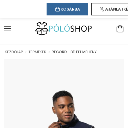
Kapcsolat
Bejelentkezés
Regisztráció
ÜDVÖZÖLJÜK WEBÁRUHÁZUNKBAN!
KOSÁRBA
AJÁNLATKÉ
KEZDŐLAP
TERMÉKEK
RECORD - BÉLELT MELLÉNY