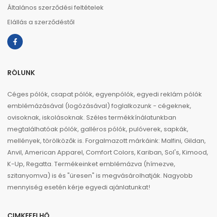
Általános szerződési feltételek
Elállás a szerződéstől
RÓLUNK
Céges pólók, csapat pólók, egyenpólók, egyedi reklám pólók
emblémázásával (logózásával) foglalkozunk - cégeknek,
ovisoknak, iskolásoknak. Széles termékkínálatunkban
megtalálhatóak pólók, galléros pólók, pulóverek, sapkák,
mellények, törölközők is. Forgalmazott márkáink: Malfini, Gildan,
Anvil, American Apparel, Comfort Colors, Kariban, Sol's, Kimood,
K-Up, Regatta. Termékeinket emblémázva (hímezve,
szitanyomva) is és "üresen" is megvásárolhatják. Nagyobb
mennyiség esetén kérje egyedi ajánlatunkat!
CIMKEFELHŐ