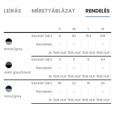
LEÍRÁS
MÉRETTÁBLÁZAT
RENDELÉS
S
M
L
XL
Készlet (db)
4
92
154
109
Rendelés
black/grey
Ár
7515 HUF
7515 HUF
7515 HUF
7515 HUF
75
Készlet (db)
4
5
9
44
Rendelés
dark grey/black
Ár
7515 HUF
7515 HUF
7515 HUF
7515 HUF
75
Készlet (db)
35
22
19
20
Rendelés
navy/grey
Ár
7515 HUF
7515 HUF
7515 HUF
7515 HUF
75