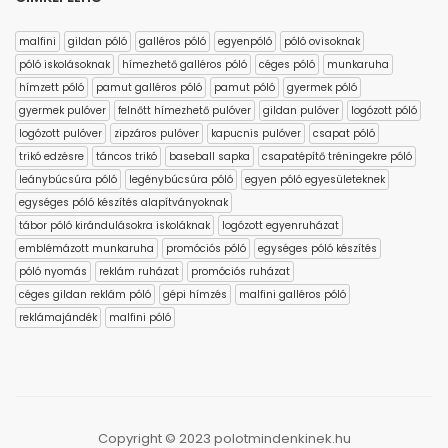
malfini
gildan póló
galléros póló
egyenpóló
póló ovisoknak
póló iskolásoknak
hímezhető galléros póló
céges póló
munkaruha
hímzett póló
pamut galléros póló
pamut póló
gyermek póló
gyermek pulóver
felnőtt hímezhető pulóver
gildan pulóver
logózott póló
logózott pulóver
zipzáros pulóver
kapucnis pulóver
csapat póló
trikó edzésre
táncos trikó
baseball sapka
csapatépítő tréningekre póló
leánybúcsúra póló
legénybúcsúra póló
egyen póló egyesületeknek
egységes póló készítés alapítványoknak
tábor póló kirándulásokra iskoláknak
logózott egyenruházat
emblémázott munkaruha
promóciós póló
egységes póló készítés
póló nyomás
reklám ruházat
promóciós ruházat
céges gildan reklám póló
gépi hímzés
malfini galléros póló
reklámajándék
malfini póló
Copyright © 2023 polotmindenkinek.hu