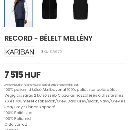
RECORD - BÉLELT MELLÉNY
SKU:
KA679
7 515 HUF
A weboldalunkon feltüntetett egységárak emblémázás nélküli árak.
100% poliamid külső Akrilbevonat 100% poliészter polárbélés
Végig cipzáras 2 külső zseb Cipzáras hozzáférés a díszítéshez
XS és 4XL méret csak Black/Grey, Dark Grey/Black, Navy/Grey és
Red/Grey színben kapható
100% Poliészter
100% Poliamid
Oldalvarrott