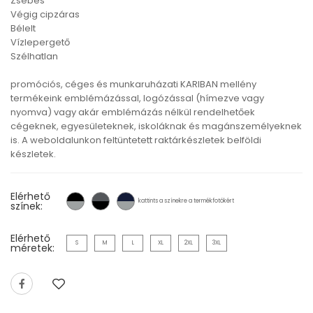
Zsebes
Végig cipzáras
Bélelt
Vízlepergető
Szélhatlan
promóciós, céges és munkaruházati KARIBAN mellény
termékeink emblémázással, logózással (hímezve vagy
nyomva) vagy akár emblémázás nélkül rendelhetőek
cégeknek, egyesületeknek, iskoláknak és magánszemélyeknek
is. A weboldalunkon feltüntetett raktárkészletek belföldi
készletek.
Elérhető
kattints a színekre a termékfotókért
színek:
Elérhető
S
M
L
XL
2XL
3XL
méretek: