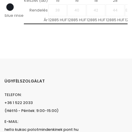
Készlet (db)
15
16
18
28
Rendelés
blue rinse
Ár
12885 HUF
12885 HUF
12885 HUF
12885 HUF
128
ÜGYFÉLSZOLGÁLAT
TELEFON:
+36 1 522 2033
(Hétfő - Péntek: 9:00-15:00)
E-MAIL:
hello kukac polotmindenkinek pont hu