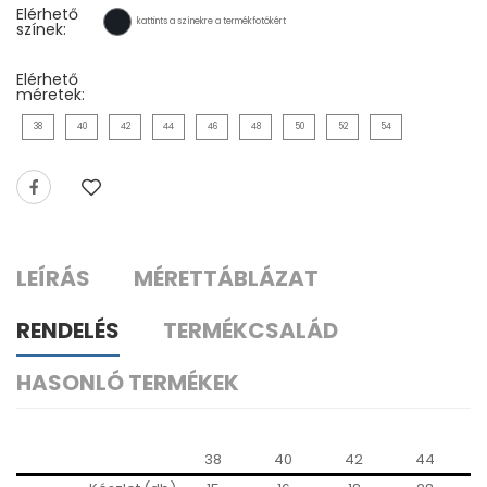
Elérhető
kattints a színekre a termékfotókért
színek:
Elérhető
méretek:
38
40
42
44
46
48
50
52
54
LEÍRÁS
MÉRETTÁBLÁZAT
RENDELÉS
TERMÉKCSALÁD
HASONLÓ TERMÉKEK
38
40
42
44