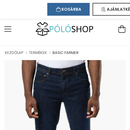
Kapcsolat
Bejelentkezés
Regisztráció
ÜDVÖZÖLJÜK WEBÁRUHÁZUNKBAN!
KOSÁRBA
AJÁNLATKÉ
KEZDŐLAP
TERMÉKEK
BASIC FARMER