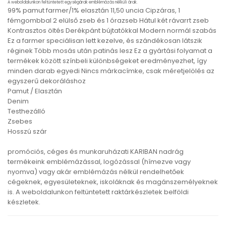
A weboldalunkon feltüntetett egységárak emblémázás nélküli árak.
99% pamut farmer/1% elasztán 11,50 uncia Cipzáras, 1
fémgombbal 2 elülső zseb és 1 órazseb Hátul két rávarrt zseb
Kontrasztos öltés Derékpánt bújtatókkal Modern normál szabás
Ez a farmer speciálisan lett kezelve, és szándékosan látszik
réginek Több mosás után patinás lesz Ez a gyártási folyamat a
termékek között színbeli különbségeket eredményezhet, így
minden darab egyedi Nincs márkacímke, csak méretjelölés az
egyszerű dekoráláshoz
Pamut / Elasztán
Denim
Testhezálló
Zsebes
Hosszú szár
promóciós, céges és munkaruházati KARIBAN nadrág
termékeink emblémázással, logózással (hímezve vagy
nyomva) vagy akár emblémázás nélkül rendelhetőek
cégeknek, egyesületeknek, iskoláknak és magánszemélyeknek
is. A weboldalunkon feltüntetett raktárkészletek belföldi
készletek.