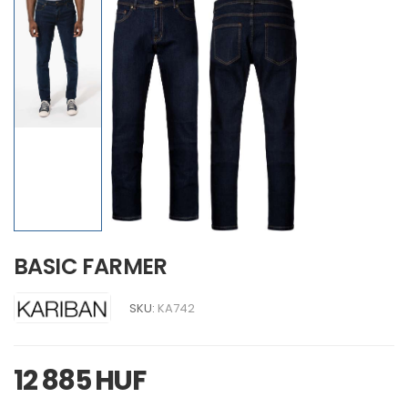
BASIC FARMER
SKU:
KA742
12 885 HUF