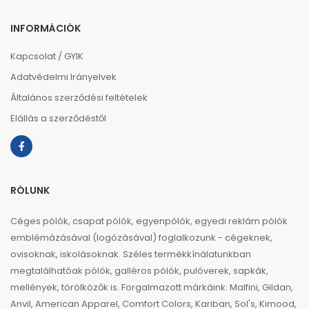
INFORMÁCIÓK
Kapcsolat / GYIK
Adatvédelmi Irányelvek
Általános szerződési feltételek
Elállás a szerződéstől
RÓLUNK
Céges pólók, csapat pólók, egyenpólók, egyedi reklám pólók
emblémázásával (logózásával) foglalkozunk - cégeknek,
ovisoknak, iskolásoknak. Széles termékkínálatunkban
megtalálhatóak pólók, galléros pólók, pulóverek, sapkák,
mellények, törölközők is. Forgalmazott márkáink: Malfini, Gildan,
Anvil, American Apparel, Comfort Colors, Kariban, Sol's, Kimood,