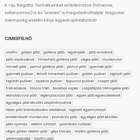
K-Up, Regatta. Termékeinket emblémázva (hímezve,
szitanyomva) is és "üresen" is megvásárolhatják. Nagyobb
mennyiség esetén kérje egyedi ajánlatunkat!
CIMKEFELHŐ
malfini
gildan póló
galléros póló
egyenpóló
póló ovisoknak
póló iskolásoknak
hímezhető galléros póló
céges póló
munkaruha
hímzett póló
pamut galléros póló
pamut póló
gyermek póló
gyermek pulóver
felnőtt hímezhető pulóver
gildan pulóver
logózott póló
logózott pulóver
zipzáros pulóver
kapucnis pulóver
csapat póló
trikó edzésre
táncos trikó
baseball sapka
csapatépítő tréningekre póló
leánybúcsúra póló
legénybúcsúra póló
egyen póló egyesületeknek
egységes póló készítés alapítványoknak
tábor póló kirándulásokra iskoláknak
logózott egyenruházat
emblémázott munkaruha
promóciós póló
egységes póló készítés
póló nyomás
reklám ruházat
promóciós ruházat
céges gildan reklám póló
gépi hímzés
malfini galléros póló
reklámajándék
malfini póló