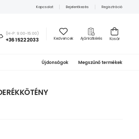
Kapcsolat
Bejelentkezés
Regisztráció
(H-P: 9:00-15:00)
Kedvencek
Ajánlatkérés
Kosár
+36 1 522 2033
Újdonságok
Megszűnő termékek
 DERÉKKÖTÉNY