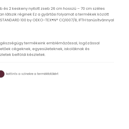
 és 2 keskeny nyitott zseb 26 cm hosszú – 70 cm széles
an látszik réginek Ez a gyártási folyamat a termékek között
STANDARD 100 by OEKO-TEX®N° CQ1007/8, IFTH tanúsítvánnyal
egészségügy termékeink emblémázással, logózással
tőek cégeknek, egyesületeknek, iskoláknak és
etek belföldi készletek.
kattints a színekre a termékfotókért