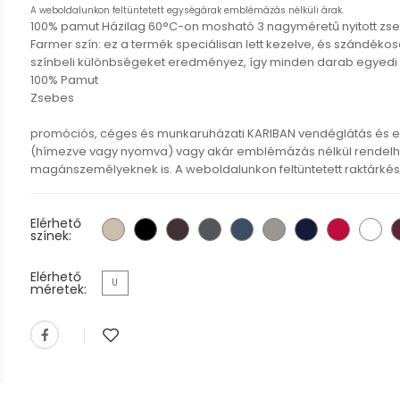
A weboldalunkon feltüntetett egységárak emblémázás nélküli árak.
100% pamut Házilag 60°C-on mosható 3 nagyméretű nyitott zseb
Farmer szín: ez a termék speciálisan lett kezelve, és szándékos
színbeli különbségeket eredményez, így minden darab egyedi 
100% Pamut
Zsebes
promóciós, céges és munkaruházati KARIBAN vendéglátás és 
(hímezve vagy nyomva) vagy akár emblémázás nélkül rendelhe
magánszemélyeknek is. A weboldalunkon feltüntetett raktárkészl
Elérhető
színek:
Elérhető
U
méretek: