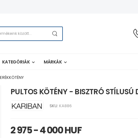
KATEGÓRIÁK
MÁRKÁK
DERÉKKÖTÉNY
PULTOS KÖTÉNY - BISZTRÓ STÍLUSÚ
SKU:
KA886
2 975 - 4 000 HUF