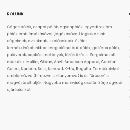
RÓLUNK
Céges pólók, csapat pólók, egyenpólók, egyedi reklám
pólók emblémázásával (logózásával) foglalkozunk -
cégeknek, ovisoknak, iskolásoknak. Széles
termékkínálatunkban megtalálhatóak pólók, galléros pólók,
pulóverek, sapkák, mellények, törölközők is. Forgalmazott
márkáink: Malfini, Gildan, Anvil, American Apparel, Comfort
Colors, Kariban, Sol's, Kimood, K-Up, Regatta. Termékeinket
emblémázva (hímezve, szitanyomva) is és "üresen" is
megvásárolhatják. Nagyobb mennyiség esetén kérje egyedi
ajánlatunkat!