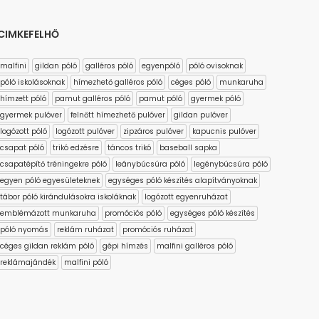
CIMKEFELHŐ
malfini
gildan póló
galléros póló
egyenpóló
póló ovisoknak
póló iskolásoknak
hímezhető galléros póló
céges póló
munkaruha
hímzett póló
pamut galléros póló
pamut póló
gyermek póló
gyermek pulóver
felnőtt hímezhető pulóver
gildan pulóver
logózott póló
logózott pulóver
zipzáros pulóver
kapucnis pulóver
csapat póló
trikó edzésre
táncos trikó
baseball sapka
csapatépítő tréningekre póló
leánybúcsúra póló
legénybúcsúra póló
egyen póló egyesületeknek
egységes póló készítés alapítványoknak
tábor póló kirándulásokra iskoláknak
logózott egyenruházat
emblémázott munkaruha
promóciós póló
egységes póló készítés
póló nyomás
reklám ruházat
promóciós ruházat
céges gildan reklám póló
gépi hímzés
malfini galléros póló
reklámajándék
malfini póló