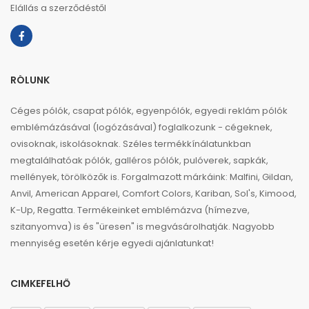
Elállás a szerződéstől
RÓLUNK
Céges pólók, csapat pólók, egyenpólók, egyedi reklám pólók
emblémázásával (logózásával) foglalkozunk - cégeknek,
ovisoknak, iskolásoknak. Széles termékkínálatunkban
megtalálhatóak pólók, galléros pólók, pulóverek, sapkák,
mellények, törölközők is. Forgalmazott márkáink: Malfini, Gildan,
Anvil, American Apparel, Comfort Colors, Kariban, Sol's, Kimood,
K-Up, Regatta. Termékeinket emblémázva (hímezve,
szitanyomva) is és "üresen" is megvásárolhatják. Nagyobb
mennyiség esetén kérje egyedi ajánlatunkat!
CIMKEFELHŐ