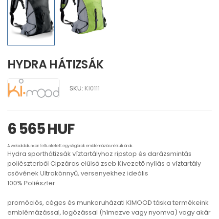
HYDRA HÁTIZSÁK
SKU:
KI0111
6 565 HUF
A weboldalunkon feltüntetett egységárak emblémázás nélküli árak.
Hydra sporthátizsák víztartályhoz ripstop és darázsmintás
poliészterből Cipzáras elülső zseb Kivezető nyílás a víztartály
csövének Ultrakönnyű, versenyekhez ideális
100% Poliészter
promóciós, céges és munkaruházati KIMOOD táska termékeink
emblémázással, logózással (hímezve vagy nyomva) vagy akár