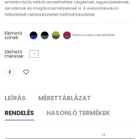
emblémázás nélkül rendelhetőek cégeknek, egyesületeknek,
iskoláknak és magánszemélyeknek is. A weboldalunkon
feltüntetett raktárkészletek belföldi készletek.
Elérhető
kattints a színekre a termékfotókért
színek:
Elérhető
U
méretek:
LEÍRÁS
MÉRETTÁBLÁZAT
RENDELÉS
HASONLÓ TERMÉKEK
U