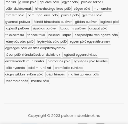
malfini
gildan póló
galléros póló
egyenpóló
póló ovisoknak
póló iskolásoknak
hímezhető galléros póló
céges póló
munkaruha
hímzett póló
pamut galléros póló
pamut póló
gyermek póló
gyermek pulóver
felnőtt hímezhető pulóver
gildan pulóver
logózott póló
logózott pulóver
zipzáros pulóver
kapucnis pulóver
csapat póló
trikó edzésre
táncos trikó
baseball sapka
csapatépítő tréningekre póló
leánybúcsúra póló
legénybúcsúra póló
egyen póló egyesületeknek
egységes póló készítés alapítványoknak
tábor póló kirándulásokra iskoláknak
logózott egyenruházat
emblémázott munkaruha
promóciós póló
egységes póló készítés
póló nyomás
reklám ruházat
promóciós ruházat
céges gildan reklám póló
gépi hímzés
malfini galléros póló
reklámajándék
malfini póló
Copyright © 2023 polotmindenkinek.hu