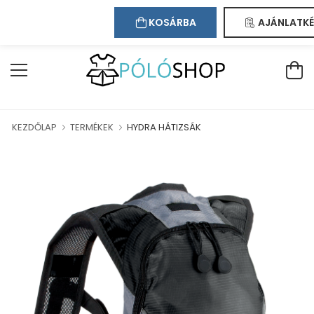
Kapcsolat
Bejelentkezés
Regisztráció
ÜDVÖZÖLJÜK WEBÁRUHÁZUNKBAN!
KOSÁRBA
AJÁNLATKÉ
KEZDŐLAP
TERMÉKEK
HYDRA HÁTIZSÁK