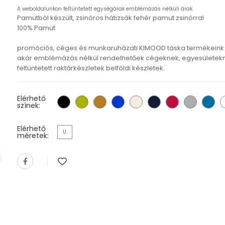
A weboldalunkon feltüntetett egységárak emblémázás nélküli árak.
Pamutból készült, zsinóros hátizsák fehér pamut zsinórral
100% Pamut
promóciós, céges és munkaruházati KIMOOD táska termékeink
akár emblémázás nélkül rendelhetőek cégeknek, egyesületekn
feltüntetett raktárkészletek belföldi készletek.
Elérhető
színek:
Elérhető
U
méretek: