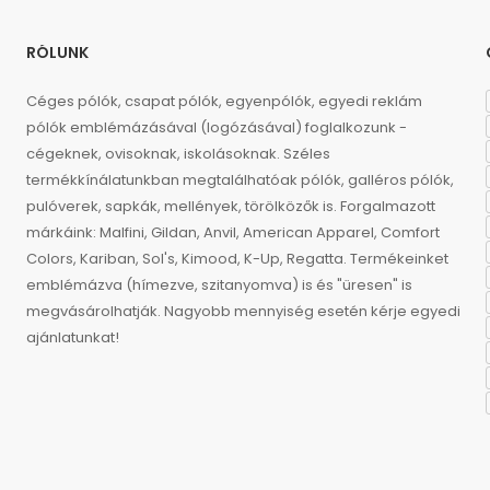
RÓLUNK
Céges pólók, csapat pólók, egyenpólók, egyedi reklám
pólók emblémázásával (logózásával) foglalkozunk -
cégeknek, ovisoknak, iskolásoknak. Széles
termékkínálatunkban megtalálhatóak pólók, galléros pólók,
pulóverek, sapkák, mellények, törölközők is. Forgalmazott
márkáink: Malfini, Gildan, Anvil, American Apparel, Comfort
Colors, Kariban, Sol's, Kimood, K-Up, Regatta. Termékeinket
emblémázva (hímezve, szitanyomva) is és "üresen" is
megvásárolhatják. Nagyobb mennyiség esetén kérje egyedi
ajánlatunkat!