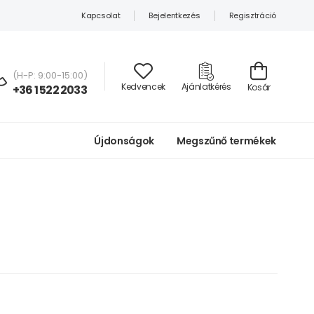
Kapcsolat
Bejelentkezés
Regisztráció
(H-P: 9:00-15:00)
Kedvencek
Ajánlatkérés
Kosár
+36 1 522 2033
Újdonságok
Megszűnő termékek