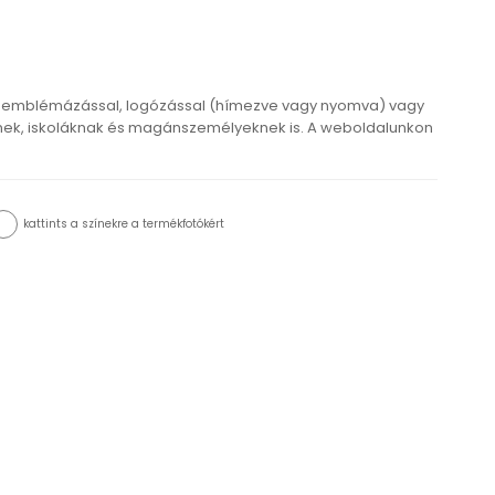
 emblémázással, logózással (hímezve vagy nyomva) vagy
ek, iskoláknak és magánszemélyeknek is. A weboldalunkon
kattints a színekre a termékfotókért