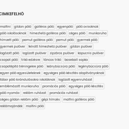
CIMKEFELHŐ
malfini
gildan póló
galléros póló
egyenpóló
póló ovisoknak
póló iskolásoknak
hímezhető galléros póló
céges póló
munkaruha
hímzett póló
pamut galléros póló
pamut póló
gyermek póló
gyermek pulóver
felnőtt hímezhető pulóver
gildan pulóver
logózott póló
logózott pulóver
zipzáros pulóver
kapucnis pulóver
csapat póló
trikó edzésre
táncos trikó
baseball sapka
csapatépítő tréningekre póló
leánybúcsúra póló
legénybúcsúra póló
egyen póló egyesületeknek
egységes póló készítés alapítványoknak
tábor póló kirándulásokra iskoláknak
logózott egyenruházat
emblémázott munkaruha
promóciós póló
egységes póló készítés
póló nyomás
reklám ruházat
promóciós ruházat
céges gildan reklám póló
gépi hímzés
malfini galléros póló
reklámajándék
malfini póló