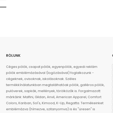
RÓLUNK
Céges pólók, csapat pólók, egyenpólók, egyedi reklám
pólók emblémázásával (logózásával) foglalkozunk -
cégeknek, ovisoknak, iskolásoknak. Széles
termékkínálatunkban megtalálhatóak pólók, galléros pólók,
pulóverek, sapkák, mellények, törölközők is. Forgalmazott
márkáink: Malfini, Gildan, Anvil, American Apparel, Comfort
Colors, Kariban, Sol's, Kimood, K-Up, Regatta. Termékeinket
emblémázva (hímezve, szitanyomva) is és "üresen" is