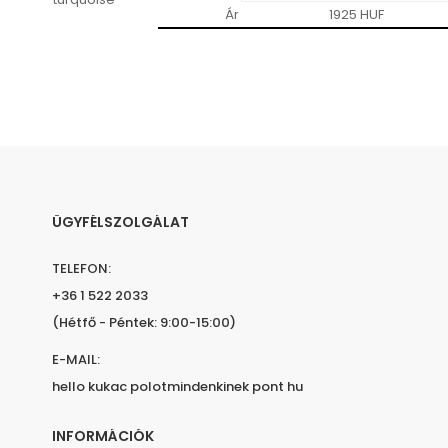
Ár
1925 HUF
ÜGYFÉLSZOLGÁLAT
TELEFON:
+36 1 522 2033
(Hétfő - Péntek: 9:00-15:00)
E-MAIL:
hello kukac polotmindenkinek pont hu
INFORMÁCIÓK