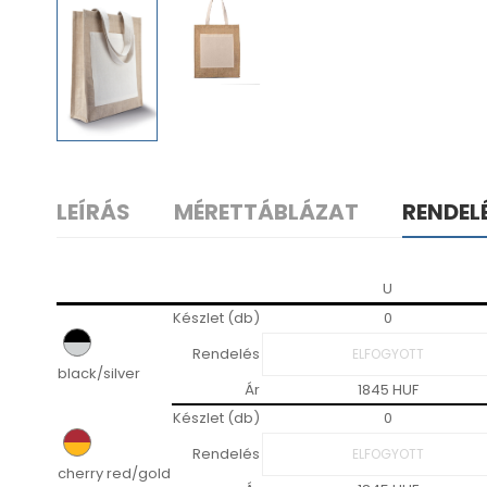
LEÍRÁS
MÉRETTÁBLÁZAT
RENDEL
U
Készlet (db)
0
Rendelés
black/silver
Ár
1845 HUF
Készlet (db)
0
Rendelés
cherry red/gold