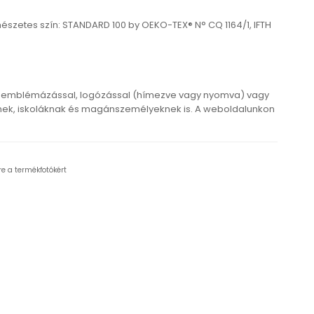
észetes szín: STANDARD 100 by OEKO-TEX® N° CQ 1164/1, IFTH
 emblémázással, logózással (hímezve vagy nyomva) vagy
ek, iskoláknak és magánszemélyeknek is. A weboldalunkon
re a termékfotókért