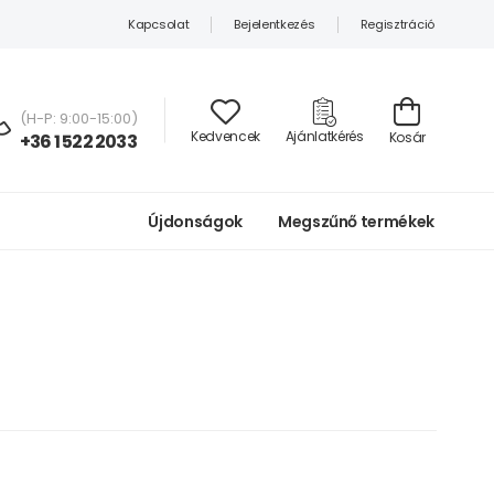
Kapcsolat
Bejelentkezés
Regisztráció
(H-P: 9:00-15:00)
Kedvencek
Ajánlatkérés
Kosár
+36 1 522 2033
Újdonságok
Megszűnő termékek