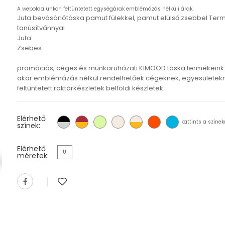
A weboldalunkon feltüntetett egységárak emblémázás nélküli árak.
Juta bevásárlótáska pamut fülekkel, pamut elülső zsebbel Term
tanúsítvánnyal
Juta
Zsebes
promóciós, céges és munkaruházati KIMOOD táska termékeink
akár emblémázás nélkül rendelhetőek cégeknek, egyesületekn
feltüntetett raktárkészletek belföldi készletek.
Elérhető
kattints a színek
színek:
Elérhető
U
méretek: