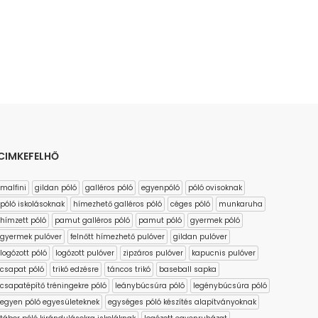
CIMKEFELHŐ
malfini
gildan póló
galléros póló
egyenpóló
póló ovisoknak
póló iskolásoknak
hímezhető galléros póló
céges póló
munkaruha
hímzett póló
pamut galléros póló
pamut póló
gyermek póló
gyermek pulóver
felnőtt hímezhető pulóver
gildan pulóver
logózott póló
logózott pulóver
zipzáros pulóver
kapucnis pulóver
csapat póló
trikó edzésre
táncos trikó
baseball sapka
csapatépítő tréningekre póló
leánybúcsúra póló
legénybúcsúra póló
egyen póló egyesületeknek
egységes póló készítés alapítványoknak