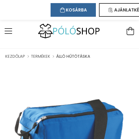
Kapcsolat
Bejelentkezés
Regisztráció
ÜDVÖZÖLJÜK WEBÁRUHÁZUNKBAN!
KOSÁRBA
AJÁNLATKÉ
KEZDŐLAP
TERMÉKEK
ÁLLÓ HŰTÓTÁSKA