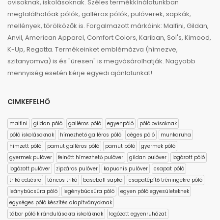
ovisoknak, iskolásoknak. Széles termékkínálatunkban
megtalálhatóak pólók, galléros pólók, pulóverek, sapkák,
mellények, törölközők is. Forgalmazott márkáink: Malfini, Gildan,
Anvil, American Apparel, Comfort Colors, Kariban, Sol's, Kimood,
K-Up, Regatta. Termékeinket emblémázva (hímezve,
szitanyomva) is és "üresen" is megvásárolhatják. Nagyobb
mennyiség esetén kérje egyedi ajánlatunkat!
CIMKEFELHŐ
malfini
gildan póló
galléros póló
egyenpóló
póló ovisoknak
póló iskolásoknak
hímezhető galléros póló
céges póló
munkaruha
hímzett póló
pamut galléros póló
pamut póló
gyermek póló
gyermek pulóver
felnőtt hímezhető pulóver
gildan pulóver
logózott póló
logózott pulóver
zipzáros pulóver
kapucnis pulóver
csapat póló
trikó edzésre
táncos trikó
baseball sapka
csapatépítő tréningekre póló
leánybúcsúra póló
legénybúcsúra póló
egyen póló egyesületeknek
egységes póló készítés alapítványoknak
tábor póló kirándulásokra iskoláknak
logózott egyenruházat