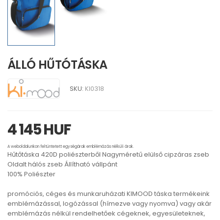
ÁLLÓ HŰTÓTÁSKA
SKU:
KI0318
4 145 HUF
A weboldalunkon feltüntetett egységárak emblémázás nélküli árak.
Hűtőtáska 420D poliészterből Nagyméretű elülső cipzáras zseb
Oldalt hálós zseb Állítható vállpánt
100% Poliészter
promóciós, céges és munkaruházati KIMOOD táska termékeink
emblémázással, logózással (hímezve vagy nyomva) vagy akár
emblémázás nélkül rendelhetőek cégeknek, egyesületeknek,