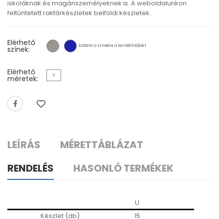
iskoláknak és magánszemélyeknek is. A weboldalunkon
feltüntetett raktárkészletek belföldi készletek.
Elérhető
kattints a színekre a termékfotókért
színek:
Elérhető
U
méretek:
LEÍRÁS
MÉRETTÁBLÁZAT
RENDELÉS
HASONLÓ TERMÉKEK
U
Készlet (db)
15