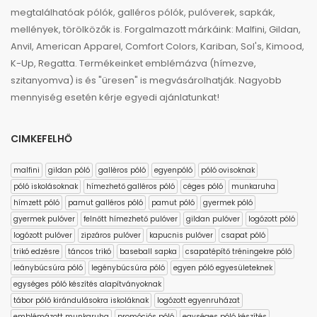
megtalálhatóak pólók, galléros pólók, pulóverek, sapkák,
mellények, törölközők is. Forgalmazott márkáink: Malfini, Gildan,
Anvil, American Apparel, Comfort Colors, Kariban, Sol's, Kimood,
K-Up, Regatta. Termékeinket emblémázva (hímezve,
szitanyomva) is és "üresen" is megvásárolhatják. Nagyobb
mennyiség esetén kérje egyedi ajánlatunkat!
CIMKEFELHŐ
malfini
gildan póló
galléros póló
egyenpóló
póló ovisoknak
póló iskolásoknak
hímezhető galléros póló
céges póló
munkaruha
hímzett póló
pamut galléros póló
pamut póló
gyermek póló
gyermek pulóver
felnőtt hímezhető pulóver
gildan pulóver
logózott póló
logózott pulóver
zipzáros pulóver
kapucnis pulóver
csapat póló
trikó edzésre
táncos trikó
baseball sapka
csapatépítő tréningekre póló
leánybúcsúra póló
legénybúcsúra póló
egyen póló egyesületeknek
egységes póló készítés alapítványoknak
tábor póló kirándulásokra iskoláknak
logózott egyenruházat
emblémázott munkaruha
promóciós póló
egységes póló készítés