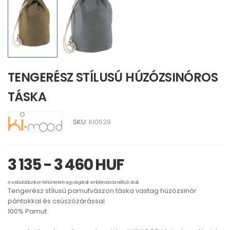
TENGERÉSZ STÍLUSÚ HÚZÓZSINÓROS
TÁSKA
SKU:
KI0629
3 135 - 3 460 HUF
A weboldalunkon feltüntetett egységárak emblémázás nélküli árak.
Tengerész stílusú pamutvászon táska vastag húzózsinór
pántokkal és csúszózárással
100% Pamut