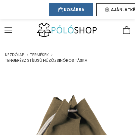
Kapcsolat
Bejelentkezés
Regisztráció
EBÁRUHÁZUNKBAN!
KOSÁRBA
AJÁNLATKÉ
KEZDŐLAP
TERMÉKEK
TENGERÉSZ STÍLUSÚ HÚZÓZSINÓROS TÁSKA