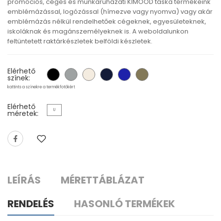
promóciós, céges és munkaruházati KIMOOD táska termékeink
emblémázással, logózással (hímezve vagy nyomva) vagy akár
emblémázás nélkül rendelhetőek cégeknek, egyesületeknek,
iskoláknak és magánszemélyeknek is. A weboldalunkon
feltüntetett raktárkészletek belföldi készletek.
Elérhető
színek:
kattints a színekre a termékfotókért
Elérhető
U
méretek:
LEÍRÁS
MÉRETTÁBLÁZAT
RENDELÉS
HASONLÓ TERMÉKEK