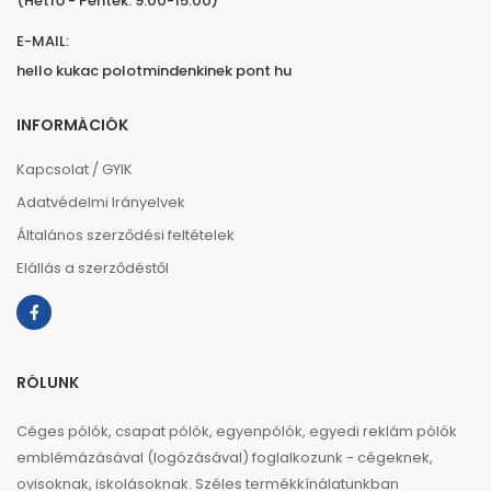
(Hétfő - Péntek: 9:00-15:00)
E-MAIL:
hello kukac polotmindenkinek pont hu
INFORMÁCIÓK
Kapcsolat / GYIK
Adatvédelmi Irányelvek
Általános szerződési feltételek
Elállás a szerződéstől
RÓLUNK
Céges pólók, csapat pólók, egyenpólók, egyedi reklám pólók
emblémázásával (logózásával) foglalkozunk - cégeknek,
ovisoknak, iskolásoknak. Széles termékkínálatunkban