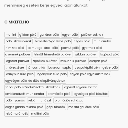
mennyiség esetén kérje egyedi ajánlatunkat!
CIMKEFELHŐ
malfini
gildan póló
galléros póló
egyenpóló
póló ovisoknak
póló iskolásoknak
hímezhető galléros póló
céges póló
munkaruha
hímzett póló
pamut galléros póló
pamut póló
gyermek póló
gyermek pulóver
felnőtt hímezhető pulóver
gildan pulóver
logózott póló
logózott pulóver
zipzáros pulóver
kapucnis pulóver
csapat póló
trikó edzésre
táncos trikó
baseball sapka
csapatépítő tréningekre póló
leánybúcsúra póló
legénybúcsúra póló
egyen póló egyesületeknek
egységes póló készítés alapítványoknak
tábor póló kirándulásokra iskoláknak
logózott egyenruházat
emblémázott munkaruha
promóciós póló
egységes póló készítés
póló nyomás
reklám ruházat
promóciós ruházat
céges gildan reklám póló
gépi hímzés
malfini galléros póló
reklámajándék
malfini póló