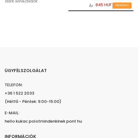
dark wine/black
845 HUF
Ár
MEGSZŰNŐ
ÜGYFÉLSZOLGÁLAT
TELEFON:
+36 1 522 2033
(Hétfő - Péntek: 9:00-15:00)
E-MAIL:
hello kukac polotmindenkinek pont hu
INFORMÁCIÓK