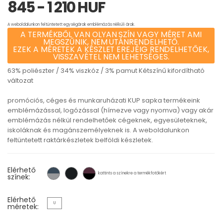
845 - 1 210 HUF
A weboldalunkon feltüntetett egységárak emblémázás nélküli árak.
A TERMÉKBŐL VAN OLYAN SZÍN VAGY MÉRET AMI
MEGSZŰNIK, NEM UTÁNRENDELHETŐ.
EZEK A MÉRETEK A KÉSZLET EREJÉIG RENDELHETŐEK,
VISSZAVÉTEL NEM LEHETSÉGES.
63% poliészter / 34% viszkóz / 3% pamut Kétszínű kifordítható
változat
promóciós, céges és munkaruházati KUP sapka termékeink
emblémázással, logózással (hímezve vagy nyomva) vagy akár
emblémázás nélkül rendelhetőek cégeknek, egyesületeknek,
iskoláknak és magánszemélyeknek is. A weboldalunkon
feltüntetett raktárkészletek belföldi készletek.
Elérhető
kattints a színekre a termékfotókért
színek:
Elérhető
U
méretek: