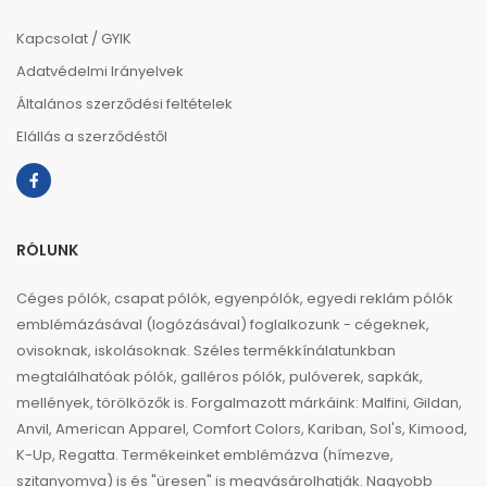
Kapcsolat / GYIK
Adatvédelmi Irányelvek
Általános szerződési feltételek
Elállás a szerződéstől
RÓLUNK
Céges pólók, csapat pólók, egyenpólók, egyedi reklám pólók
emblémázásával (logózásával) foglalkozunk - cégeknek,
ovisoknak, iskolásoknak. Széles termékkínálatunkban
megtalálhatóak pólók, galléros pólók, pulóverek, sapkák,
mellények, törölközők is. Forgalmazott márkáink: Malfini, Gildan,
Anvil, American Apparel, Comfort Colors, Kariban, Sol's, Kimood,
K-Up, Regatta. Termékeinket emblémázva (hímezve,
szitanyomva) is és "üresen" is megvásárolhatják. Nagyobb