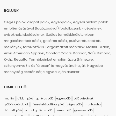
RÓLUNK
Céges pólók, csapat pólók, egyenpólók, egyedi reklám pólók
emblémázásával (logózásával) foglalkozunk - cégeknek,
ovisoknak, iskolásoknak. Széles termékkínálatunkban
megtalálhatóak pólók, galléros pólók, pulóverek, sapkák,
mellények, törölközők is. Forgalmazott márkáink: Malfini, Gildan,
Anvil, American Apparel, Comfort Colors, Kariban, Sol's, Kimood,
K-Up, Regatta. Termékeinket emblémázva (hímezve,
szitanyomva) is és "üresen" is megvásárolhatják. Nagyobb
mennyiség esetén kérje egyedi ajánlatunkat!
CIMKEFELHŐ
malfini
gildan póló
galléros póló
egyenpóló
póló ovisoknak
póló iskolásoknak
hímezhető galléros póló
céges póló
munkaruha
hímzett póló
pamut galléros póló
pamut póló
gyermek póló