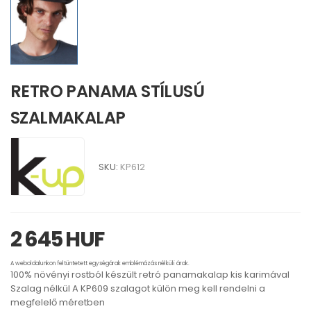
RETRO PANAMA STÍLUSÚ
SZALMAKALAP
SKU:
KP612
2 645 HUF
A weboldalunkon feltüntetett egységárak emblémázás nélküli árak.
100% növényi rostból készült retró panamakalap kis karimával
Szalag nélkül A KP609 szalagot külön meg kell rendelni a
megfelelő méretben