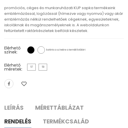
promóciós, céges és munkaruházati KUP sapka termékeink
emblémázással, logózással (hímezve vagy nyomva) vagy akár
emblémázás nélkül rendelhetőek cégeknek, egyesületeknek,
iskoláknak és magánszemélyeknek is. A weboldalunkon
feltüntetett raktárkészletek belföldi készletek.
Elérhető
kattints a színekre a termékfotókért
színek:
Elérhető
57
59
méretek:
LEÍRÁS
MÉRETTÁBLÁZAT
RENDELÉS
TERMÉKCSALÁD