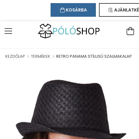
Kapcsolat
Bejelentkezés
Regisztráció
LJÜK WEBÁRUHÁZUNKBAN!
KOSÁRBA
AJÁNLATKÉ
KEZDŐLAP
TERMÉKEK
RETRO PANAMA STÍLUSÚ SZALMAKALAP