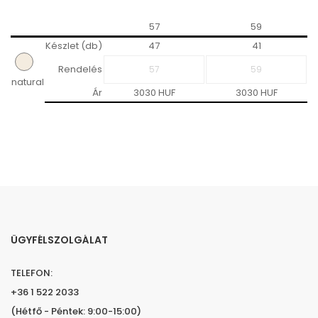
57
59
Készlet (db)
47
41
Rendelés
natural
Ár
3030 HUF
3030 HUF
ÜGYFÉLSZOLGÁLAT
TELEFON:
+36 1 522 2033
(Hétfő - Péntek: 9:00-15:00)