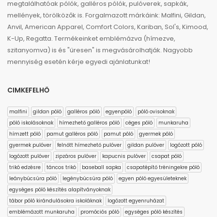
megtalálhatóak pólók, galléros pólók, pulóverek, sapkák,
mellények, törölközők is. Forgalmazott márkáink: Malfini, Gildan,
Anvil, American Apparel, Comfort Colors, Kariban, Sol's, Kimood,
K-Up, Regatta. Termékeinket emblémázva (hímezve,
szitanyomva) is és "üresen" is megvásárolhatják. Nagyobb
mennyiség esetén kérje egyedi ajánlatunkat!
CIMKEFELHŐ
malfini
gildan póló
galléros póló
egyenpóló
póló ovisoknak
póló iskolásoknak
hímezhető galléros póló
céges póló
munkaruha
hímzett póló
pamut galléros póló
pamut póló
gyermek póló
gyermek pulóver
felnőtt hímezhető pulóver
gildan pulóver
logózott póló
logózott pulóver
zipzáros pulóver
kapucnis pulóver
csapat póló
trikó edzésre
táncos trikó
baseball sapka
csapatépítő tréningekre póló
leánybúcsúra póló
legénybúcsúra póló
egyen póló egyesületeknek
egységes póló készítés alapítványoknak
tábor póló kirándulásokra iskoláknak
logózott egyenruházat
emblémázott munkaruha
promóciós póló
egységes póló készítés