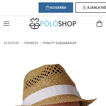
Kapcsolat
Bejelentkezés
Regisztráció
ÜDVÖZÖLJÜK WEBÁRUHÁZUNKBAN!
KOSÁRBA
AJÁNLATKÉ
KEZDŐLAP
TERMÉKEK
FONOTT SZALMAKALAP