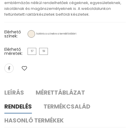
emblémázás nélkül rendelhetőek cégeknek, egyesületeknek,
iskoláknak és magánszemélyeknek is. A weboldalunkon
feltüntetett raktárkészletek belföldi készletek.
Elérhető
kattints a színekre a termékfotókért
színek:
Elérhető
57
59
méretek:
LEÍRÁS
MÉRETTÁBLÁZAT
RENDELÉS
TERMÉKCSALÁD
HASONLÓ TERMÉKEK