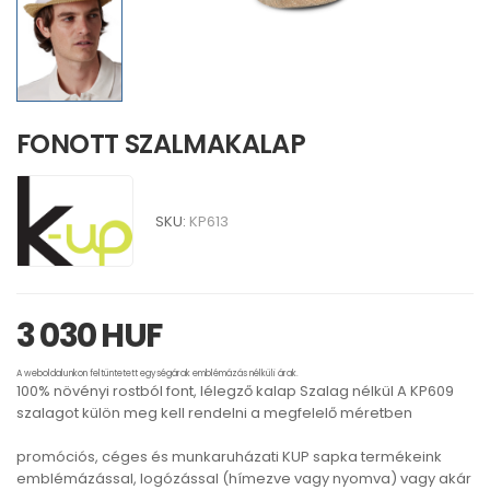
FONOTT SZALMAKALAP
SKU:
KP613
3 030 HUF
A weboldalunkon feltüntetett egységárak emblémázás nélküli árak.
100% növényi rostból font, lélegző kalap Szalag nélkül A KP609
szalagot külön meg kell rendelni a megfelelő méretben
promóciós, céges és munkaruházati KUP sapka termékeink
emblémázással, logózással (hímezve vagy nyomva) vagy akár