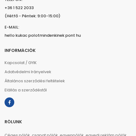
+36 1 522 2033
(Hétfő - Péntek: 9:00-15:00)
E-MAIL:
hello kukac polotmindenkinek pont hu
INFORMÁCIÓK
Kapcsolat / GYIK
Adatvédelmi Irányelvek
Általános szerződési feltételek
Elállás a szerződéstől
RÓLUNK
Céges pólók, csapat pólók, egyenpólók, egyedi reklám pólók