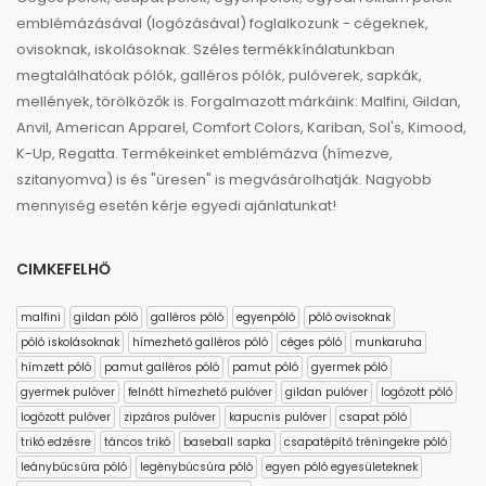
emblémázásával (logózásával) foglalkozunk - cégeknek,
ovisoknak, iskolásoknak. Széles termékkínálatunkban
megtalálhatóak pólók, galléros pólók, pulóverek, sapkák,
mellények, törölközők is. Forgalmazott márkáink: Malfini, Gildan,
Anvil, American Apparel, Comfort Colors, Kariban, Sol's, Kimood,
K-Up, Regatta. Termékeinket emblémázva (hímezve,
szitanyomva) is és "üresen" is megvásárolhatják. Nagyobb
mennyiség esetén kérje egyedi ajánlatunkat!
CIMKEFELHŐ
malfini
gildan póló
galléros póló
egyenpóló
póló ovisoknak
póló iskolásoknak
hímezhető galléros póló
céges póló
munkaruha
hímzett póló
pamut galléros póló
pamut póló
gyermek póló
gyermek pulóver
felnőtt hímezhető pulóver
gildan pulóver
logózott póló
logózott pulóver
zipzáros pulóver
kapucnis pulóver
csapat póló
trikó edzésre
táncos trikó
baseball sapka
csapatépítő tréningekre póló
leánybúcsúra póló
legénybúcsúra póló
egyen póló egyesületeknek