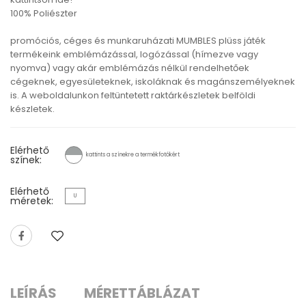
100% Poliészter
promóciós, céges és munkaruházati MUMBLES plüss játék
termékeink emblémázással, logózással (hímezve vagy
nyomva) vagy akár emblémázás nélkül rendelhetőek
cégeknek, egyesületeknek, iskoláknak és magánszemélyeknek
is. A weboldalunkon feltüntetett raktárkészletek belföldi
készletek.
Elérhető
kattints a színekre a termékfotókért
színek:
Elérhető
U
méretek:
LEÍRÁS
MÉRETTÁBLÁZAT