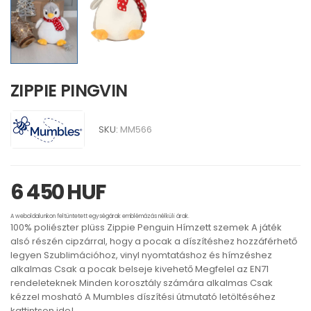
ZIPPIE PINGVIN
SKU:
MM566
6 450 HUF
A weboldalunkon feltüntetett egységárak emblémázás nélküli árak.
100% poliészter plüss Zippie Penguin Hímzett szemek A játék
alsó részén cipzárral, hogy a pocak a díszítéshez hozzáférhető
legyen Szublimációhoz, vinyl nyomtatáshoz és hímzéshez
alkalmas Csak a pocak belseje kivehető Megfelel az EN71
rendeleteknek Minden korosztály számára alkalmas Csak
kézzel mosható A Mumbles díszítési útmutató letöltéséhez
kattintson ide!