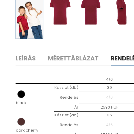
LEÍRÁS
MÉRETTÁBLÁZAT
RENDEL
4/6
Készlet (db)
39
Rendelés
black
Ár
2590 HUF
Készlet (db)
36
Rendelés
dark cherry