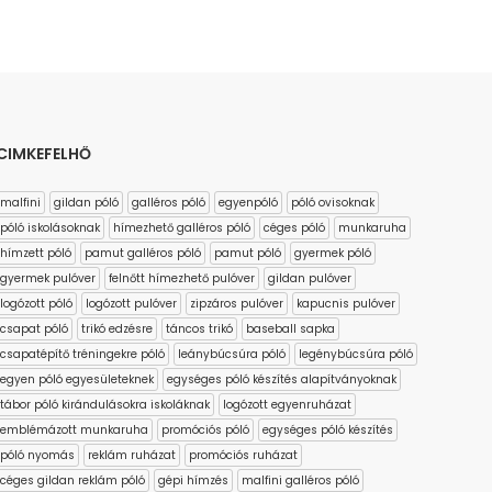
CIMKEFELHŐ
malfini
gildan póló
galléros póló
egyenpóló
póló ovisoknak
póló iskolásoknak
hímezhető galléros póló
céges póló
munkaruha
hímzett póló
pamut galléros póló
pamut póló
gyermek póló
gyermek pulóver
felnőtt hímezhető pulóver
gildan pulóver
logózott póló
logózott pulóver
zipzáros pulóver
kapucnis pulóver
csapat póló
trikó edzésre
táncos trikó
baseball sapka
csapatépítő tréningekre póló
leánybúcsúra póló
legénybúcsúra póló
egyen póló egyesületeknek
egységes póló készítés alapítványoknak
tábor póló kirándulásokra iskoláknak
logózott egyenruházat
emblémázott munkaruha
promóciós póló
egységes póló készítés
póló nyomás
reklám ruházat
promóciós ruházat
céges gildan reklám póló
gépi hímzés
malfini galléros póló