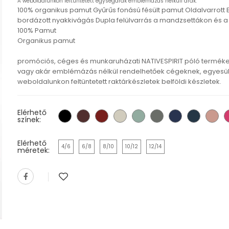
A weboldalunkon feltüntetett egységárak emblémázás nélküli árak.
100% organikus pamut Gyűrűs fonású fésült pamut Oldalvarrott 
bordázott nyakkivágás Dupla felülvarrás a mandzsettákon és a
100% Pamut
Organikus pamut
promóciós, céges és munkaruházati NATIVESPIRIT póló termék
vagy akár emblémázás nélkül rendelhetőek cégeknek, egyesül
weboldalunkon feltüntetett raktárkészletek belföldi készletek.
Elérhető
színek:
Elérhető
4/6
6/8
8/10
10/12
12/14
méretek: