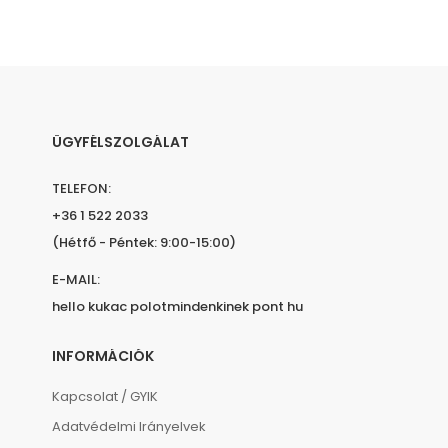
ÜGYFÉLSZOLGÁLAT
TELEFON:
+36 1 522 2033
(Hétfő - Péntek: 9:00-15:00)
E-MAIL:
hello kukac polotmindenkinek pont hu
INFORMÁCIÓK
Kapcsolat / GYIK
Adatvédelmi Irányelvek