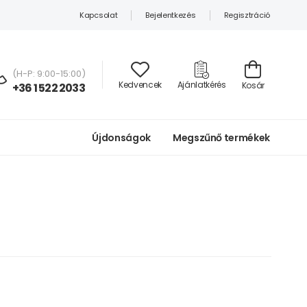
Kapcsolat
Bejelentkezés
Regisztráció
(H-P: 9:00-15:00)
Kedvencek
Ajánlatkérés
Kosár
+36 1 522 2033
Újdonságok
Megszűnő termékek