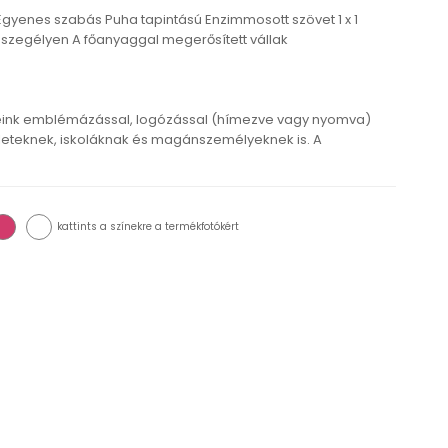
Egyenes szabás Puha tapintású Enzimmosott szövet 1 x 1
 szegélyen A főanyaggal megerősített vállak
eink emblémázással, logózással (hímezve vagy nyomva)
eteknek, iskoláknak és magánszemélyeknek is. A
kattints a színekre a termékfotókért