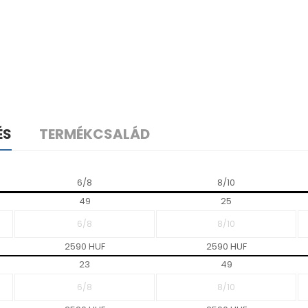
ÉS
TERMÉKCSALÁD
6/8
8/10
49
25
2590 HUF
2590 HUF
23
49