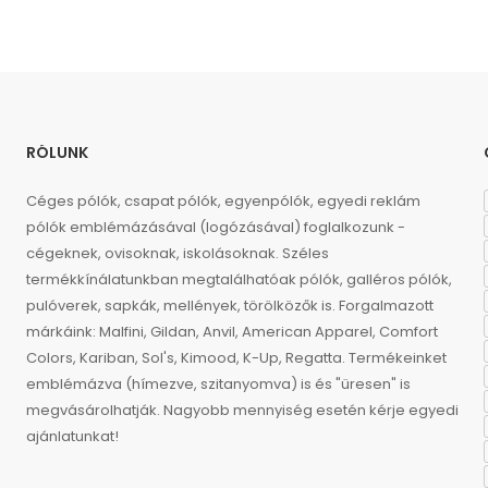
RÓLUNK
Céges pólók, csapat pólók, egyenpólók, egyedi reklám
pólók emblémázásával (logózásával) foglalkozunk -
cégeknek, ovisoknak, iskolásoknak. Széles
termékkínálatunkban megtalálhatóak pólók, galléros pólók,
pulóverek, sapkák, mellények, törölközők is. Forgalmazott
márkáink: Malfini, Gildan, Anvil, American Apparel, Comfort
Colors, Kariban, Sol's, Kimood, K-Up, Regatta. Termékeinket
emblémázva (hímezve, szitanyomva) is és "üresen" is
megvásárolhatják. Nagyobb mennyiség esetén kérje egyedi
ajánlatunkat!