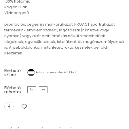
100% Poliamid
Raglán ujjak
Vízlepergető
promóciós, céges és munkaruházati PROACT sportruházat
termékeink emblémázással, logózással (hímezve vagy
nyomva) vagy akár emblémázás nélkül rendelhetőek
cégeknek, egyesületeknek, iskoláknak és magánszemélyeknek
is. A weboldalunkon feltüntetett raktárkészletek belföldi
készletek.
Elérhető
kattints a színekre a termékfotókért
színek:
Elérhető
3XL
4XL
méretek: