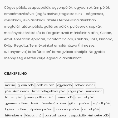
Céges pólók, csapat pólók, egyenpólók, egyedi reklám pólók
emblémázásával (logózásával) foglalkozunk - cégeknek,
ovisoknak, iskolásoknak. Széles termékkínálatunkban
megtalálhatóak pólók, galléros pólók, pulóverek, sapkák,
mellények, törölközők is. Forgalmazott márkáink: Malfini, Gildan,
Anvil, American Apparel, Comfort Colors, Kariban, Sol's, Kimood,
K-Up, Regatta. Termékeinket emblémázva (hímezve,
szitanyomva) is és "üresen" is megvásárolhatják. Nagyobb
mennyiség esetén kérje egyedi ajánlatunkat!
CIMKEFELHŐ
malfini
gildan póló
galléros póló
egyenpóló
póló ovisoknak
póló iskolásoknak
hímezhető galléros póló
céges póló
munkaruha
hímzett póló
pamut galléros póló
pamut póló
gyermek póló
gyermek pulóver
felnőtt hímezhető pulóver
gildan pulóver
logózott póló
logózott pulóver
zipzáros pulóver
kapucnis pulóver
csapat póló
trikó edzésre
táncos trikó
baseball sapka
csapatépítő tréningekre póló