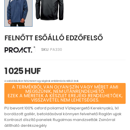
FELNŐTT ESŐÁLLÓ EDZŐFELSŐ
SKU:
PA330
1 025 HUF
A weboldalunkon feltüntetett egységárak emblémázás nélküli árak.
A TERMÉKBŐL VAN OLYAN SZÍN VAGY MÉRET AMI
MEGSZŰNIK, NEM UTÁNRENDELHETŐ.
EZEK A MÉRETEK A KÉSZLET EREJÉIG RENDELHETŐEK,
VISSZAVÉTEL NEM LEHETSÉGES.
PU bevont 100% oxford poliamid Vízlepergető Kereknyakú, 1x1
bordázott gallér, betoldásával könnyen felvehető Raglán ujjak
Kontraszt díszítő panelek Rugalmas mandzsetták Zsinórral
állítható derékszegély