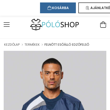
Kapcsolat
Bejelentkezés
Regisztráció
ÜDVÖZÖLJÜK WEBÁRUHÁZUNKBAN!
KOSÁRBA
AJÁNLATKÉ
KEZDŐLAP
TERMÉKEK
FELNŐTT ESŐÁLLÓ EDZŐFELSŐ