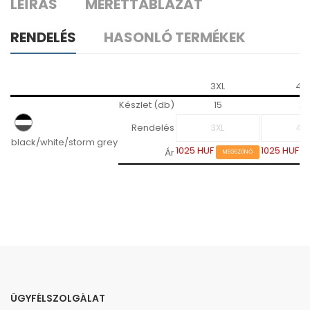
LEÍRÁS
MÉRETTÁBLÁZAT
RENDELÉS
HASONLÓ TERMÉKEK
3XL
4X
Készlet (db)
15
21
Rendelés
black/white/storm grey
1025 HUF
1025 HUF
Ár
MEGSZŰNŐ
ÜGYFÉLSZOLGÁLAT