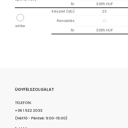
Ár
3385 HUF
Készlet (db)
23
Rendelés
white
Ár
3385 HUF
ÜGYFÉLSZOLGÁLAT
TELEFON:
+36 1 522 2033
(Hétfő - Péntek: 9:00-15:00)