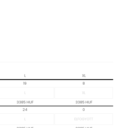
L
XL
19
8
3385 HUF
3385 HUF
24
0