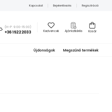
Kapcsolat
Bejelentkezés
Regisztráció
(H-P: 9:00-15:00)
Kedvencek
Ajánlatkérés
Kosár
+36 1 522 2033
Újdonságok
Megszűnő termékek