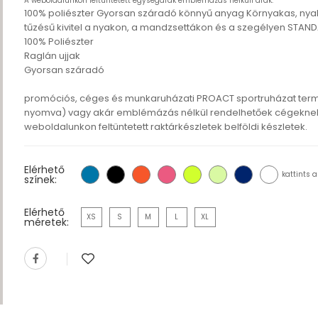
A weboldalunkon feltüntetett egységárak emblémázás nélküli árak.
100% poliészter Gyorsan száradó könnyű anyag Környakas, nyakpá
tűzésű kivitel a nyakon, a mandzsettákon és a szegélyen STAND
100% Poliészter
Raglán ujjak
Gyorsan száradó
promóciós, céges és munkaruházati PROACT sportruházat ter
nyomva) vagy akár emblémázás nélkül rendelhetőek cégeknek,
weboldalunkon feltüntetett raktárkészletek belföldi készletek.
Elérhető
kattints a
színek:
Elérhető
XS
S
M
L
XL
méretek: