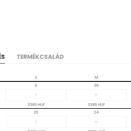
ÉS
TERMÉKCSALÁD
S
M
6
38
3385 HUF
3385 HUF
25
24