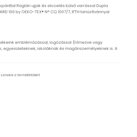
nttal Raglán ujjak és sliccelés külső varrással Dupla
ARD 100 by OEKO-TEX® N° CQ 1007/7, IFTH tanúsítvánnyal
mékeink emblémázással, logózással (hímezve vagy
 egyesületeknek, iskoláknak és magánszemélyeknek is. A
 színekre a termékfotókért