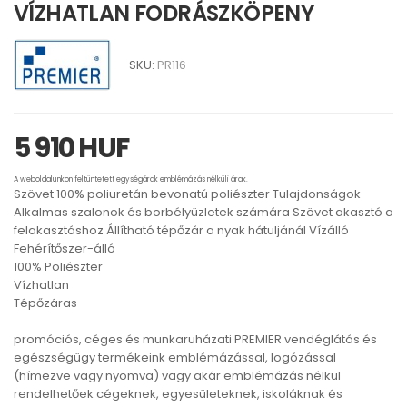
VÍZHATLAN FODRÁSZKÖPENY
SKU:
PR116
5 910 HUF
A weboldalunkon feltüntetett egységárak emblémázás nélküli árak.
Szövet 100% poliuretán bevonatú poliészter Tulajdonságok
Alkalmas szalonok és borbélyüzletek számára Szövet akasztó a
felakasztáshoz Állítható tépőzár a nyak hátuljánál Vízálló
Fehérítőszer-álló
100% Poliészter
Vízhatlan
Tépőzáras
promóciós, céges és munkaruházati PREMIER vendéglátás és
egészségügy termékeink emblémázással, logózással
(hímezve vagy nyomva) vagy akár emblémázás nélkül
rendelhetőek cégeknek, egyesületeknek, iskoláknak és