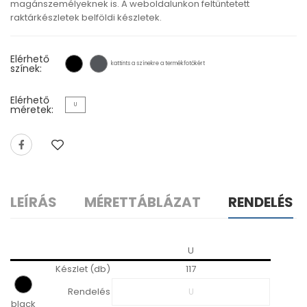
magánszemélyeknek is. A weboldalunkon feltüntetett
raktárkészletek belföldi készletek.
Elérhető
kattints a színekre a termékfotókért
színek:
Elérhető
U
méretek:
LEÍRÁS
MÉRETTÁBLÁZAT
RENDELÉS
U
Készlet (db)
117
Rendelés
black