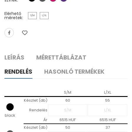
Elérhető
S/M
L/XL
méretek:
LEÍRÁS
MÉRETTÁBLÁZAT
RENDELÉS
HASONLÓ TERMÉKEK
S/M
L/XL
Készlet (db)
60
55
Rendelés
black
Ár
6515 HUF
6515 HUF
Készlet (db)
50
37