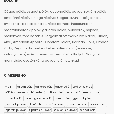
RÓLUNK
Céges pólók, csapat pólók, egyenpólók, egyedi reklám pólók
emblémázásával (logózásával) foglalkozunk - cégeknek,
ovisoknak, iskolásoknak. Széles termékkínálatunkban
megtalálhatóak pólók, galléros pólók, pulóverek, sapkák,
mellények, törölközők is. Forgalmazott márkáink: Malfini, Gildan,
Anvil, American Apparel, Comfort Colors, Kariban, Sol's, Kimood,
K-Up, Regatta. Termékeinket emblémázva (hímezve,
szitanyomva) is és "üresen" is megvásárolhatják. Nagyobb
mennyiség esetén kérje egyedi ajánlatunkat!
CIMKEFELHŐ
malfini
gildan póló
galléros póló
egyenpóló
póló ovisoknak
póló iskolásoknak
hímezhető galléros póló
céges póló
munkaruha
hímzett póló
pamut galléros póló
pamut póló
gyermek póló
gyermek pulóver
felnőtt hímezhető pulóver
gildan pulóver
logózott póló
logózott pulóver
zipzáros pulóver
kapucnis pulóver
csapat póló