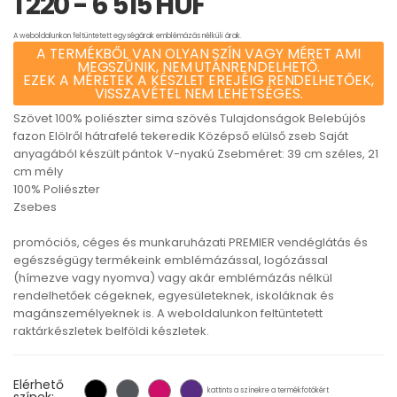
1 220 - 6 515 HUF
A weboldalunkon feltüntetett egységárak emblémázás nélküli árak.
A TERMÉKBŐL VAN OLYAN SZÍN VAGY MÉRET AMI
MEGSZŰNIK, NEM UTÁNRENDELHETŐ.
EZEK A MÉRETEK A KÉSZLET EREJÉIG RENDELHETŐEK,
VISSZAVÉTEL NEM LEHETSÉGES.
Szövet 100% poliészter sima szövés Tulajdonságok Belebújós
fazon Elölről hátrafelé tekeredik Középső elülső zseb Saját
anyagából készült pántok V-nyakú Zsebméret: 39 cm széles, 21
cm mély
100% Poliészter
Zsebes
promóciós, céges és munkaruházati PREMIER vendéglátás és
egészségügy termékeink emblémázással, logózással
(hímezve vagy nyomva) vagy akár emblémázás nélkül
rendelhetőek cégeknek, egyesületeknek, iskoláknak és
magánszemélyeknek is. A weboldalunkon feltüntetett
raktárkészletek belföldi készletek.
Elérhető
kattints a színekre a termékfotókért
színek: