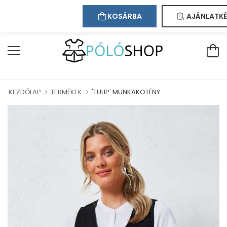
Kapcsolat
Bejelentkezés
Regisztráció
ÜDVÖZÖLJÜK WEBÁRUHÁZUNKBAN!
KOSÁRBA
AJÁNLATKÉ
KEZDŐLAP
TERMÉKEK
'TULIP' MUNKAKÖTÉNY