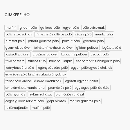
CIMKEFELHŐ
malfini
gildan póló
galléros póló
egyenpóló
póló ovisoknak
póló iskolásoknak
hímezhető galléros póló
céges póló
munkaruha
hímzett póló
pamut galléros póló
pamut póló
gyermek póló
gyermek pulóver
felnőtt hímezhető pulóver
gildan pulóver
logózott póló
logózott pulóver
zipzáros pulóver
kapucnis pulóver
csapat póló
trikó edzésre
táncos trikó
baseball sapka
csapatépítő tréningekre póló
leánybúcsúra póló
legénybúcsúra póló
egyen póló egyesületeknek
egységes póló készítés alapítványoknak
tábor póló kirándulásokra iskoláknak
logózott egyenruházat
emblémázott munkaruha
promóciós póló
egységes póló készítés
póló nyomás
reklám ruházat
promóciós ruházat
céges gildan reklám póló
gépi hímzés
malfini galléros póló
reklámajándék
malfini póló