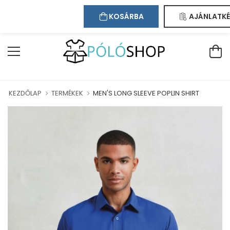
Kapcsolat
Bejelentkezés
Regisztráció
RUHÁZUNKBAN!
KOSÁRBA
AJÁNLATKÉ
KEZDŐLAP
TERMÉKEK
MEN'S LONG SLEEVE POPLIN SHIRT