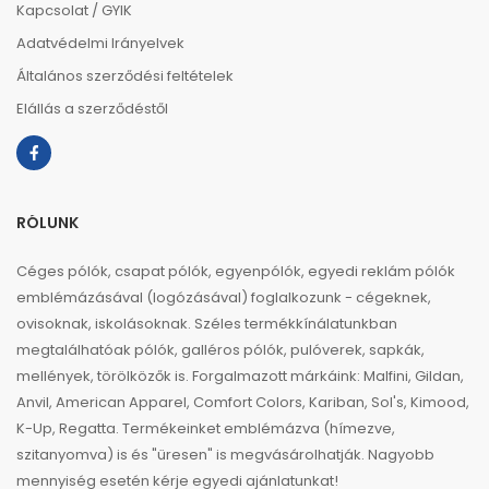
Kapcsolat / GYIK
Adatvédelmi Irányelvek
Általános szerződési feltételek
Elállás a szerződéstől
RÓLUNK
Céges pólók, csapat pólók, egyenpólók, egyedi reklám pólók
emblémázásával (logózásával) foglalkozunk - cégeknek,
ovisoknak, iskolásoknak. Széles termékkínálatunkban
megtalálhatóak pólók, galléros pólók, pulóverek, sapkák,
mellények, törölközők is. Forgalmazott márkáink: Malfini, Gildan,
Anvil, American Apparel, Comfort Colors, Kariban, Sol's, Kimood,
K-Up, Regatta. Termékeinket emblémázva (hímezve,
szitanyomva) is és "üresen" is megvásárolhatják. Nagyobb
mennyiség esetén kérje egyedi ajánlatunkat!