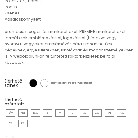
Poliészter / Pamut
Poplin
Zsebes
Vasaláskönnyített
promóciós, céges és munkaruházati PREMIER munkaruházat
termékeink emblémázással, logózással (hímezve vagy
nyomva) vagy akár emblémázás nélkül rendelhetőek
cégeknek, egyesületeknek, iskoláknak és magánszemélyeknek
is. A weboldalunkon feltüntetett raktárkészletek belföldi
készletek.
Elérhető
kattints a színekre a termékfotókért
színek:
Elérhető
méretek:
S/M
M/L
L/XL
S
M
L
XL
2XL
3XL
4XL
5XL
6XL