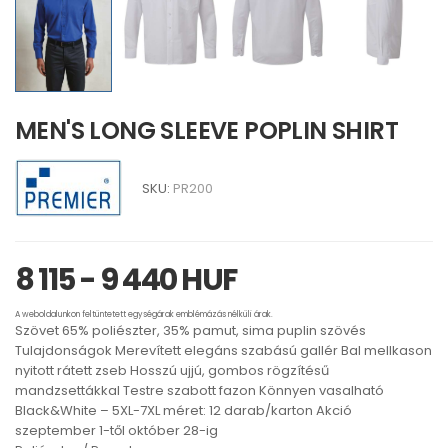
MEN'S LONG SLEEVE POPLIN SHIRT
SKU:
PR200
8 115 - 9 440 HUF
A weboldalunkon feltüntetett egységárak emblémázás nélküli árak.
Szövet 65% poliészter, 35% pamut, sima puplin szövés
Tulajdonságok Merevített elegáns szabású gallér Bal mellkason
nyitott rátett zseb Hosszú ujjú, gombos rögzítésű
mandzsettákkal Testre szabott fazon Könnyen vasalható
Black&White – 5XL-7XL méret: 12 darab/karton Akció
szeptember 1-től október 28-ig