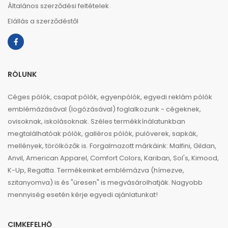
Általános szerződési feltételek
Elállás a szerződéstől
RÓLUNK
Céges pólók, csapat pólók, egyenpólók, egyedi reklám pólók
emblémázásával (logózásával) foglalkozunk - cégeknek,
ovisoknak, iskolásoknak. Széles termékkínálatunkban
megtalálhatóak pólók, galléros pólók, pulóverek, sapkák,
mellények, törölközők is. Forgalmazott márkáink: Malfini, Gildan,
Anvil, American Apparel, Comfort Colors, Kariban, Sol's, Kimood,
K-Up, Regatta. Termékeinket emblémázva (hímezve,
szitanyomva) is és "üresen" is megvásárolhatják. Nagyobb
mennyiség esetén kérje egyedi ajánlatunkat!
CIMKEFELHŐ