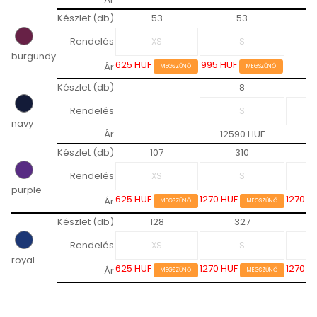
Készlet (db)
53
53
Rendelés
burgundy
625 HUF
995 HUF
Ár
MEGSZŰNŐ
MEGSZŰNŐ
Készlet (db)
8
Rendelés
navy
Ár
12590 HUF
12
Készlet (db)
107
310
Rendelés
purple
625 HUF
1270 HUF
1270 H
Ár
MEGSZŰNŐ
MEGSZŰNŐ
Készlet (db)
128
327
Rendelés
royal
625 HUF
1270 HUF
1270 H
Ár
MEGSZŰNŐ
MEGSZŰNŐ