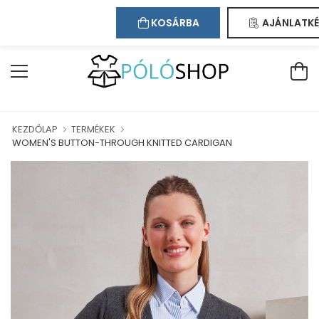
Kapcsolat
Bejelentkezés
Regisztráció
ÜDVÖZÖLJÜK WEBÁRUHÁZUNKBAN!
KOSÁRBA
AJÁNLATKÉ
KEZDŐLAP
TERMÉKEK
WOMEN'S BUTTON-THROUGH KNITTED CARDIGAN