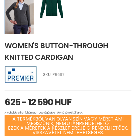
WOMEN'S BUTTON-THROUGH
KNITTED CARDIGAN
SKU:
PR697
625 - 12 590 HUF
A weboldalunkon feltüntetett egységárak emblémázás nélküli árak.
A TERMÉKBŐL VAN OLYAN SZÍN VAGY MÉRET AMI
MEGSZŰNIK, NEM UTÁNRENDELHETŐ.
EZEK A MÉRETEK A KÉSZLET EREJÉIG RENDELHETŐEK,
VISSZAVÉTEL NEM LEHETSÉGES.