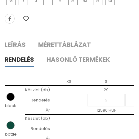
XS
S
M
L
XL
2XL
3XL
4XL
5XL
LEÍRÁS
MÉRETTÁBLÁZAT
RENDELÉS
HASONLÓ TERMÉKEK
XS
S
Készlet (db)
29
Rendelés
black
Ár
12590 HUF
12
Készlet (db)
Rendelés
bottle
Ár