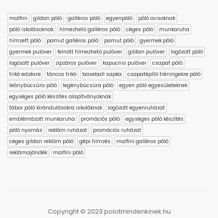
malfini
gildan póló
galléros póló
egyenpóló
póló ovisoknak
póló iskolásoknak
hímezhető galléros póló
céges póló
munkaruha
hímzett póló
pamut galléros póló
pamut póló
gyermek póló
gyermek pulóver
felnőtt hímezhető pulóver
gildan pulóver
logózott póló
logózott pulóver
zipzáros pulóver
kapucnis pulóver
csapat póló
trikó edzésre
táncos trikó
baseball sapka
csapatépítő tréningekre póló
leánybúcsúra póló
legénybúcsúra póló
egyen póló egyesületeknek
egységes póló készítés alapítványoknak
tábor póló kirándulásokra iskoláknak
logózott egyenruházat
emblémázott munkaruha
promóciós póló
egységes póló készítés
póló nyomás
reklám ruházat
promóciós ruházat
céges gildan reklám póló
gépi hímzés
malfini galléros póló
reklámajándék
malfini póló
Copyright © 2023 polotmindenkinek.hu