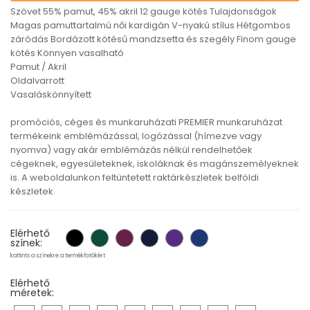
Szövet 55% pamut, 45% akril 12 gauge kötés Tulajdonságok
Magas pamuttartalmú női kardigán V-nyakú stílus Hétgombos
záródás Bordázott kötésű mandzsetta és szegély Finom gauge
kötés Könnyen vasalható
Pamut / Akril
Oldalvarrott
Vasaláskönnyített
promóciós, céges és munkaruházati PREMIER munkaruházat
termékeink emblémázással, logózással (hímezve vagy
nyomva) vagy akár emblémázás nélkül rendelhetőek
cégeknek, egyesületeknek, iskoláknak és magánszemélyeknek
is. A weboldalunkon feltüntetett raktárkészletek belföldi
készletek.
Elérhető
színek:
kattints a színekre a termékfotókért
Elérhető
méretek: