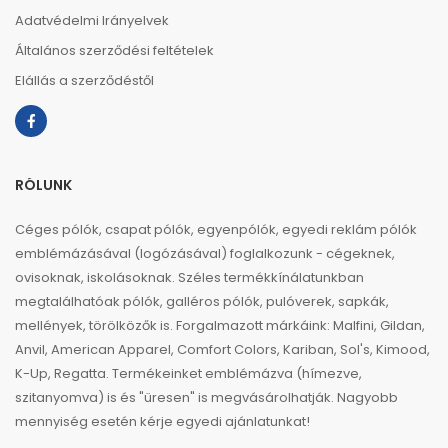
Adatvédelmi Irányelvek
Általános szerződési feltételek
Elállás a szerződéstől
RÓLUNK
Céges pólók, csapat pólók, egyenpólók, egyedi reklám pólók
emblémázásával (logózásával) foglalkozunk - cégeknek,
ovisoknak, iskolásoknak. Széles termékkínálatunkban
megtalálhatóak pólók, galléros pólók, pulóverek, sapkák,
mellények, törölközők is. Forgalmazott márkáink: Malfini, Gildan,
Anvil, American Apparel, Comfort Colors, Kariban, Sol's, Kimood,
K-Up, Regatta. Termékeinket emblémázva (hímezve,
szitanyomva) is és "üresen" is megvásárolhatják. Nagyobb
mennyiség esetén kérje egyedi ajánlatunkat!