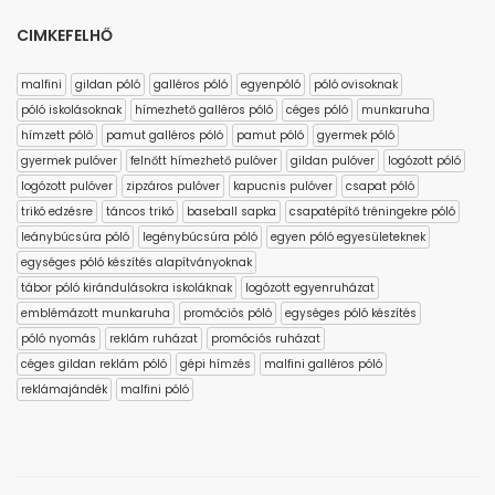
CIMKEFELHŐ
malfini
gildan póló
galléros póló
egyenpóló
póló ovisoknak
póló iskolásoknak
hímezhető galléros póló
céges póló
munkaruha
hímzett póló
pamut galléros póló
pamut póló
gyermek póló
gyermek pulóver
felnőtt hímezhető pulóver
gildan pulóver
logózott póló
logózott pulóver
zipzáros pulóver
kapucnis pulóver
csapat póló
trikó edzésre
táncos trikó
baseball sapka
csapatépítő tréningekre póló
leánybúcsúra póló
legénybúcsúra póló
egyen póló egyesületeknek
egységes póló készítés alapítványoknak
tábor póló kirándulásokra iskoláknak
logózott egyenruházat
emblémázott munkaruha
promóciós póló
egységes póló készítés
póló nyomás
reklám ruházat
promóciós ruházat
céges gildan reklám póló
gépi hímzés
malfini galléros póló
reklámajándék
malfini póló