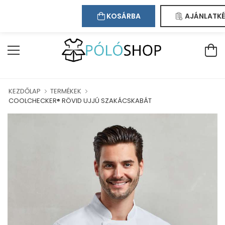
Kapcsolat
Bejelentkezés
Regisztráció
ÜDVÖZÖLJÜK WEBÁRUHÁZUNKBAN!
KOSÁRBA
AJÁNLATKÉ
KEZDŐLAP
TERMÉKEK
COOLCHECKER® RÖVID UJJÚ SZAKÁCSKABÁT