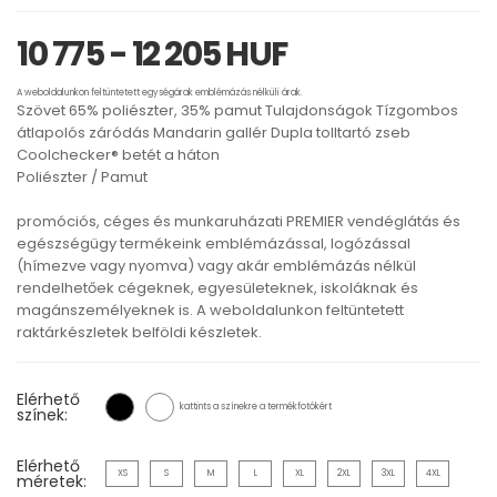
10 775 - 12 205 HUF
A weboldalunkon feltüntetett egységárak emblémázás nélküli árak.
Szövet 65% poliészter, 35% pamut Tulajdonságok Tízgombos
átlapolós záródás Mandarin gallér Dupla tolltartó zseb
Coolchecker® betét a háton
Poliészter / Pamut
promóciós, céges és munkaruházati PREMIER vendéglátás és
egészségügy termékeink emblémázással, logózással
(hímezve vagy nyomva) vagy akár emblémázás nélkül
rendelhetőek cégeknek, egyesületeknek, iskoláknak és
magánszemélyeknek is. A weboldalunkon feltüntetett
raktárkészletek belföldi készletek.
Elérhető
kattints a színekre a termékfotókért
színek:
Elérhető
XS
S
M
L
XL
2XL
3XL
4XL
méretek: