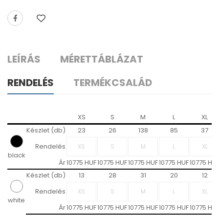
LEÍRÁS
MÉRETTÁBLÁZAT
RENDELÉS
TERMÉKCSALÁD
XS
S
M
L
XL
Készlet (db)
23
26
138
85
37
Rendelés
black
Ár
10775 HUF
10775 HUF
10775 HUF
10775 HUF
10775 HU
Készlet (db)
13
28
31
20
12
Rendelés
white
Ár
10775 HUF
10775 HUF
10775 HUF
10775 HUF
10775 HU