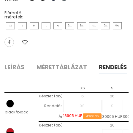
Elérhető
méretek:
XS
S
M
L
XL
2XL
3XL
4XL
5XL
6XL
LEÍRÁS
MÉRETTÁBLÁZAT
RENDELÉS
XS
S
Készlet (db)
6
26
5
Rendelés
black/black
18905 HUF
Ár
30005 HUF
3000
MEGSZŰNŐ
Készlet (db)
26
5