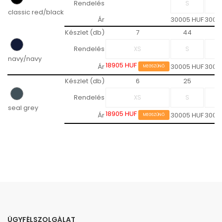
Rendelés
classic red/black
Ár
30005 HUF
3000
Készlet (db)
7
44
7
Rendelés
navy/navy
18905 HUF
Ár
30005 HUF
3000
MEGSZŰNŐ
Készlet (db)
6
25
3
Rendelés
seal grey
18905 HUF
Ár
30005 HUF
3000
MEGSZŰNŐ
ÜGYFÉLSZOLGÁLAT