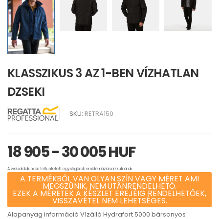
KLASSZIKUS 3 AZ 1-BEN VÍZHATLAN
DZSEKI
SKU:
RETRA150
18 905 - 30 005 HUF
A weboldalunkon feltüntetett egységárak emblémázás nélküli árak.
A TERMÉKBŐL VAN OLYAN SZÍN VAGY MÉRET AMI
MEGSZŰNIK, NEM UTÁNRENDELHETŐ.
EZEK A MÉRETEK A KÉSZLET EREJÉIG RENDELHETŐEK,
VISSZAVÉTEL NEM LEHETSÉGES.
Alapanyag információ Vízálló Hydrafort 5000 bársonyos