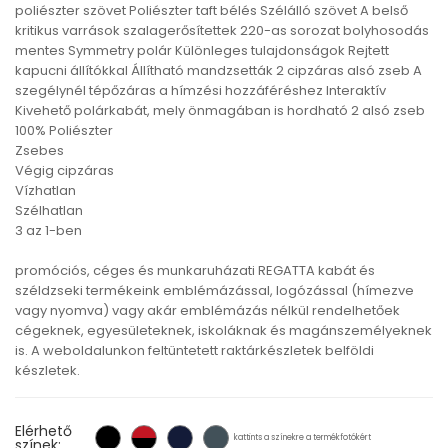
poliészter szövet Poliészter taft bélés Szélálló szövet A belső
kritikus varrások szalagerősítettek 220-as sorozat bolyhosodás
mentes Symmetry polár Különleges tulajdonságok Rejtett
kapucni állítókkal Állítható mandzsetták 2 cipzáras alsó zseb A
szegélynél tépőzáras a hímzési hozzáféréshez Interaktív
Kivehető polárkabát, mely önmagában is hordható 2 alsó zseb
100% Poliészter
Zsebes
Végig cipzáras
Vízhatlan
Szélhatlan
3 az 1-ben
promóciós, céges és munkaruházati REGATTA kabát és
széldzseki termékeink emblémázással, logózással (hímezve
vagy nyomva) vagy akár emblémázás nélkül rendelhetőek
cégeknek, egyesületeknek, iskoláknak és magánszemélyeknek
is. A weboldalunkon feltüntetett raktárkészletek belföldi
készletek.
Elérhető
kattints a színekre a termékfotókért
színek: