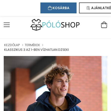
Kapcsolat
Bejelentkezés
Regisztráció
BÁRUHÁZUNKBAN!
KOSÁRBA
AJÁNLATKÉ
KEZDŐLAP
TERMÉKEK
KLASSZIKUS 3 AZ 1-BEN VÍZHATLAN DZSEKI