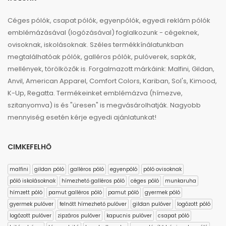
Céges pólók, csapat pólók, egyenpólók, egyedi reklám pólók
emblémázásával (logózásával) foglalkozunk - cégeknek,
ovisoknak, iskolásoknak. Széles termékkínálatunkban
megtalálhatóak pólók, galléros pólók, pulóverek, sapkák,
mellények, törölközők is. Forgalmazott márkáink: Malfini, Gildan,
Anvil, American Apparel, Comfort Colors, Kariban, Sol's, Kimood,
K-Up, Regatta. Termékeinket emblémázva (hímezve,
szitanyomva) is és "üresen" is megvásárolhatják. Nagyobb
mennyiség esetén kérje egyedi ajánlatunkat!
CIMKEFELHŐ
malfini
gildan póló
galléros póló
egyenpóló
póló ovisoknak
póló iskolásoknak
hímezhető galléros póló
céges póló
munkaruha
hímzett póló
pamut galléros póló
pamut póló
gyermek póló
gyermek pulóver
felnőtt hímezhető pulóver
gildan pulóver
logózott póló
logózott pulóver
zipzáros pulóver
kapucnis pulóver
csapat póló