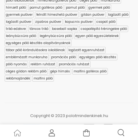
póló iskolásoknak
hímezhető galléros póló
céges póló
munkaruha
hímzett póló
pamut galléros póló
pamut póló
gyermek póló
gyermek pulóver
felnőtt hímezhető pulóver
gildan pulóver
logózott póló
logózott pulóver
zipzáros pulóver
kapucnis pulóver
csapat póló
trikó edzésre
táncos trikó
baseball sapka
csapatépítő tréningekre póló
leánybúcsúra póló
legénybúcsúra póló
egyen póló egyesületeknek
egységes póló készítés alapítványoknak
tábor póló kirándulásokra iskoláknak
logózott egyenruházat
emblémázott munkaruha
promóciós póló
egységes póló készítés
póló nyomás
reklám ruházat
promóciós ruházat
céges gildan reklám póló
gépi hímzés
malfini galléros póló
reklámajándék
malfini póló
Copyright © 2023 polotmindenkinek.hu