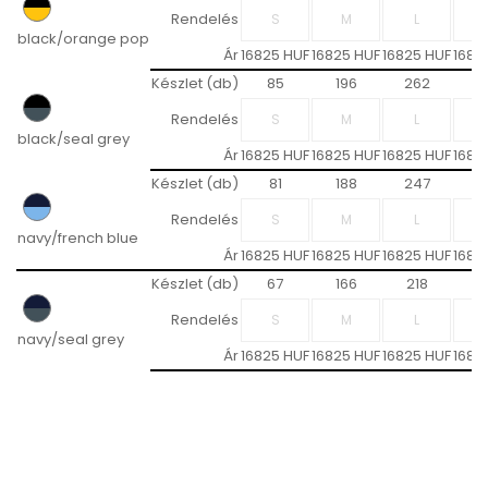
Rendelés
black/orange pop
Ár
16825 HUF
16825 HUF
16825 HUF
1682
Készlet (db)
85
196
262
2
Rendelés
black/seal grey
Ár
16825 HUF
16825 HUF
16825 HUF
1682
Készlet (db)
81
188
247
2
Rendelés
navy/french blue
Ár
16825 HUF
16825 HUF
16825 HUF
1682
Készlet (db)
67
166
218
1
Rendelés
navy/seal grey
Ár
16825 HUF
16825 HUF
16825 HUF
1682