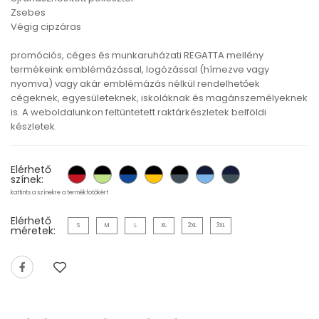
Zsebes
Végig cipzáras
promóciós, céges és munkaruházati REGATTA mellény
termékeink emblémázással, logózással (hímezve vagy
nyomva) vagy akár emblémázás nélkül rendelhetőek
cégeknek, egyesületeknek, iskoláknak és magánszemélyeknek
is. A weboldalunkon feltüntetett raktárkészletek belföldi
készletek.
Elérhető
színek:
kattints a színekre a termékfotókért
Elérhető
S
M
L
XL
2XL
3XL
méretek: