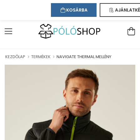
Kapcsolat
Bejelentkezés
Regisztráció
ÜDVÖZÖLJÜK WEBÁRUHÁZUNKBAN!
KOSÁRBA
AJÁNLATKÉ
KEZDŐLAP
TERMÉKEK
NAVIGATE THERMAL MELLÉNY