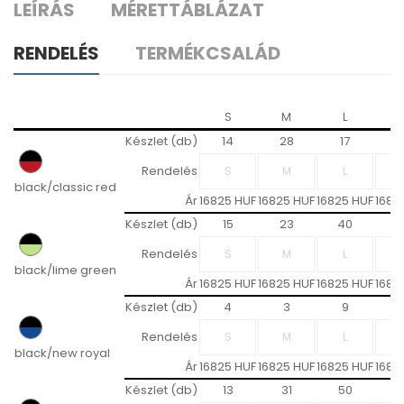
LEÍRÁS
MÉRETTÁBLÁZAT
RENDELÉS
TERMÉKCSALÁD
S
M
L
X
Készlet (db)
14
28
17
2
Rendelés
black/classic red
Ár
16825 HUF
16825 HUF
16825 HUF
1682
Készlet (db)
15
23
40
3
Rendelés
black/lime green
Ár
16825 HUF
16825 HUF
16825 HUF
1682
Készlet (db)
4
3
9
Rendelés
black/new royal
Ár
16825 HUF
16825 HUF
16825 HUF
1682
Készlet (db)
13
31
50
3