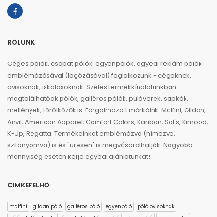
RÓLUNK
Céges pólók, csapat pólók, egyenpólók, egyedi reklám pólók
emblémázásával (logózásával) foglalkozunk - cégeknek,
ovisoknak, iskolásoknak. Széles termékkínálatunkban
megtalálhatóak pólók, galléros pólók, pulóverek, sapkák,
mellények, törölközők is. Forgalmazott márkáink: Malfini, Gildan,
Anvil, American Apparel, Comfort Colors, Kariban, Sol's, Kimood,
K-Up, Regatta. Termékeinket emblémázva (hímezve,
szitanyomva) is és "üresen" is megvásárolhatják. Nagyobb
mennyiség esetén kérje egyedi ajánlatunkat!
CIMKEFELHŐ
malfini
gildan póló
galléros póló
egyenpóló
póló ovisoknak