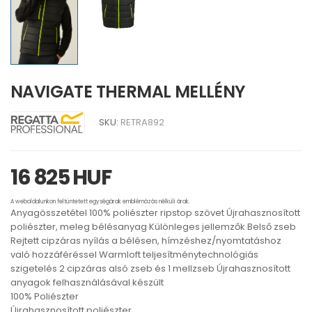
NAVIGATE THERMAL MELLÉNY
SKU:
RETRA892
16 825 HUF
A weboldalunkon feltüntetett egységárak emblémázás nélküli árak.
Anyagösszetétel 100% poliészter ripstop szövet Újrahasznosított
poliészter, meleg bélésanyag Különleges jellemzők Belső zseb
Rejtett cipzáras nyílás a bélésen, hímzéshez/nyomtatáshoz
való hozzáféréssel Warmloft teljesítménytechnológiás
szigetelés 2 cipzáras alsó zseb és 1 mellzseb Újrahasznosított
anyagok felhasználásával készült
100% Poliészter
Újrahasznosított poliészter