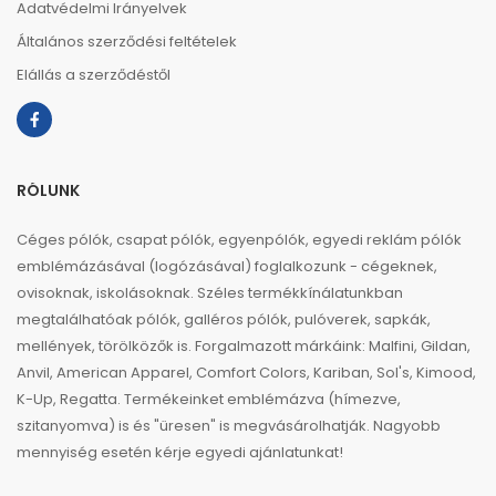
Adatvédelmi Irányelvek
Általános szerződési feltételek
Elállás a szerződéstől
RÓLUNK
Céges pólók, csapat pólók, egyenpólók, egyedi reklám pólók
emblémázásával (logózásával) foglalkozunk - cégeknek,
ovisoknak, iskolásoknak. Széles termékkínálatunkban
megtalálhatóak pólók, galléros pólók, pulóverek, sapkák,
mellények, törölközők is. Forgalmazott márkáink: Malfini, Gildan,
Anvil, American Apparel, Comfort Colors, Kariban, Sol's, Kimood,
K-Up, Regatta. Termékeinket emblémázva (hímezve,
szitanyomva) is és "üresen" is megvásárolhatják. Nagyobb
mennyiség esetén kérje egyedi ajánlatunkat!