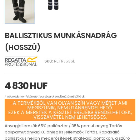
BALLISZTIKUS MUNKÁSNADRÁG
(HOSSZÚ)
SKU:
RETRJ536L
4 830 HUF
A weboldalunkon feltüntetett egységárak emblémázás nélküli árak.
A TERMÉKBŐL VAN OLYAN SZÍN VAGY MÉRET AMI
MEGSZŰNIK, NEM UTÁNRENDELHETŐ.
EZEK A MÉRETEK A KÉSZLET EREJÉIG RENDELHETŐEK,
VISSZAVÉTEL NEM LEHETSÉGES.
Anyagjellemzők 65% poliészter / 35% pamut anyag Tartós
polipamut anyag Különleges jellemzők Tartós, kopásálló
ballisztikus nejlon megerősítések stratégiai pontokon, a szúró