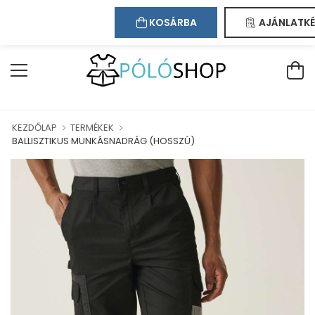
Kapcsolat
Bejelentkezés
Regisztráció
ÜDVÖZÖLJÜK WEBÁRUHÁZUNKBAN!
KOSÁRBA
AJÁNLATKÉ
KEZDŐLAP
TERMÉKEK
BALLISZTIKUS MUNKÁSNADRÁG (HOSSZÚ)