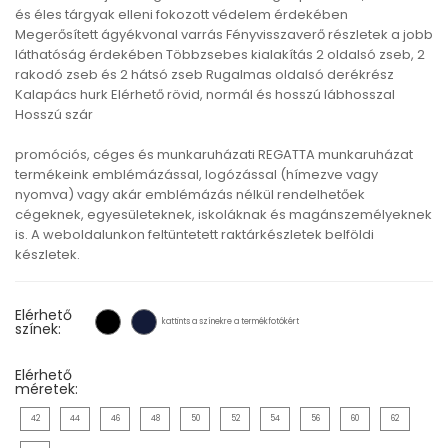
és éles tárgyak elleni fokozott védelem érdekében
Megerősített ágyékvonal varrás Fényvisszaverő részletek a jobb
láthatóság érdekében Többzsebes kialakítás 2 oldalsó zseb, 2
rakodó zseb és 2 hátsó zseb Rugalmas oldalsó derékrész
Kalapács hurk Elérhető rövid, normál és hosszú lábhosszal
Hosszú szár
promóciós, céges és munkaruházati REGATTA munkaruházat
termékeink emblémázással, logózással (hímezve vagy
nyomva) vagy akár emblémázás nélkül rendelhetőek
cégeknek, egyesületeknek, iskoláknak és magánszemélyeknek
is. A weboldalunkon feltüntetett raktárkészletek belföldi
készletek.
Elérhető
kattints a színekre a termékfotókért
színek:
Elérhető
méretek:
42
44
46
48
50
52
54
56
60
62