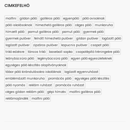
CIMKEFELHŐ
malfini
gildan póló
galléros póló
egyenpóló
póló ovisoknak
póló iskolásoknak
hímezhető galléros póló
céges póló
munkaruha
hímzett póló
pamut galléros póló
pamut póló
gyermek póló
gyermek pulóver
felnőtt hímezhető pulóver
gildan pulóver
logózott póló
logózott pulóver
zipzáros pulóver
kapucnis pulóver
csapat póló
trikó edzésre
táncos trikó
baseball sapka
csapatépítő tréningekre póló
leánybúcsúra póló
legénybúcsúra póló
egyen póló egyesületeknek
egységes póló készítés alapítványoknak
tábor póló kirándulásokra iskoláknak
logózott egyenruházat
emblémázott munkaruha
promóciós póló
egységes póló készítés
póló nyomás
reklám ruházat
promóciós ruházat
céges gildan reklám póló
gépi hímzés
malfini galléros póló
reklámajándék
malfini póló