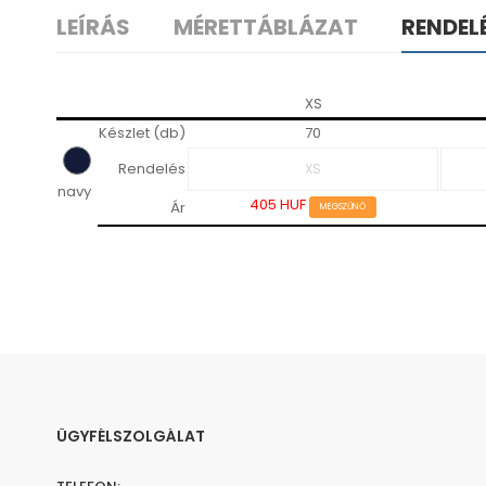
LEÍRÁS
MÉRETTÁBLÁZAT
RENDEL
XS
Készlet (db)
70
Rendelés
navy
405 HUF
Ár
MEGSZŰNŐ
ÜGYFÉLSZOLGÁLAT