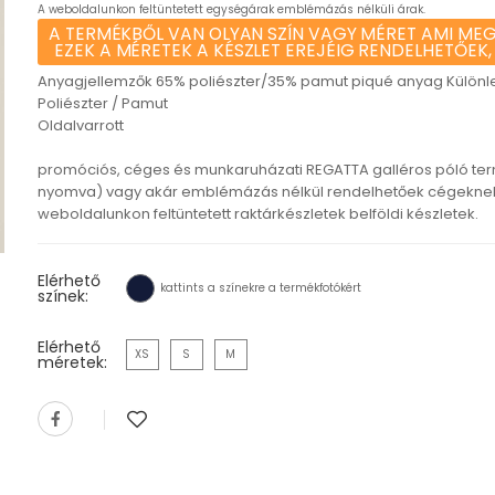
A weboldalunkon feltüntetett egységárak emblémázás nélküli árak.
A TERMÉKBŐL VAN OLYAN SZÍN VAGY MÉRET AMI MEG
EZEK A MÉRETEK A KÉSZLET EREJÉIG RENDELHETŐEK,
Anyagjellemzők 65% poliészter/35% pamut piqué anyag Különleg
Poliészter / Pamut
Oldalvarrott
promóciós, céges és munkaruházati REGATTA galléros póló te
nyomva) vagy akár emblémázás nélkül rendelhetőek cégeknek,
weboldalunkon feltüntetett raktárkészletek belföldi készletek.
Elérhető
kattints a színekre a termékfotókért
színek:
Elérhető
XS
S
M
méretek: