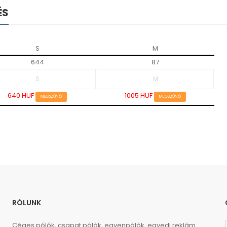
ÉS
S
M
644
87
640 HUF
1005 HUF
MEGSZŰNŐ
MEGSZŰNŐ
RÓLUNK
Céges pólók, csapat pólók, egyenpólók, egyedi reklám