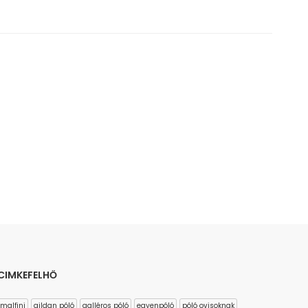
CIMKEFELHŐ
malfini
gildan póló
galléros póló
egyenpóló
póló ovisoknak