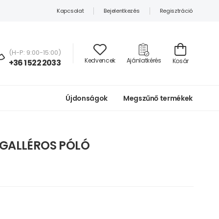
Kapcsolat
Bejelentkezés
Regisztráció
(H-P: 9:00-15:00)
Kedvencek
Ajánlatkérés
Kosár
+36 1 522 2033
Újdonságok
Megszűnő termékek
 GALLÉROS PÓLÓ