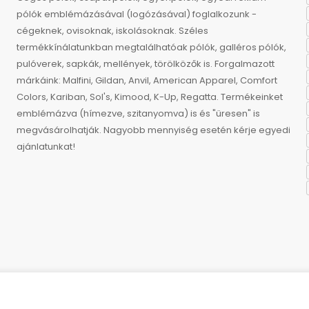
pólók emblémázásával (logózásával) foglalkozunk -
cégeknek, ovisoknak, iskolásoknak. Széles
termékkínálatunkban megtalálhatóak pólók, galléros pólók,
pulóverek, sapkák, mellények, törölközők is. Forgalmazott
márkáink: Malfini, Gildan, Anvil, American Apparel, Comfort
Colors, Kariban, Sol's, Kimood, K-Up, Regatta. Termékeinket
emblémázva (hímezve, szitanyomva) is és "üresen" is
megvásárolhatják. Nagyobb mennyiség esetén kérje egyedi
ajánlatunkat!