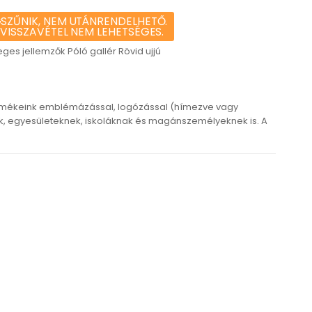
SZŰNIK, NEM UTÁNRENDELHETŐ.
 VISSZAVÉTEL NEM LEHETSÉGES.
es jellemzők Póló gallér Rövid ujjú
rmékeink emblémázással, logózással (hímezve vagy
 egyesületeknek, iskoláknak és magánszemélyeknek is. A