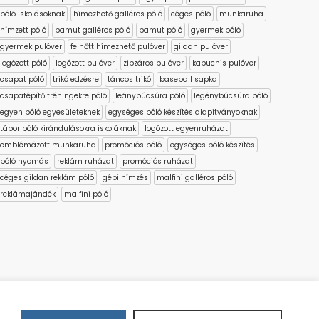
póló iskolásoknak
hímezhető galléros póló
céges póló
munkaruha
hímzett póló
pamut galléros póló
pamut póló
gyermek póló
gyermek pulóver
felnőtt hímezhető pulóver
gildan pulóver
logózott póló
logózott pulóver
zipzáros pulóver
kapucnis pulóver
csapat póló
trikó edzésre
táncos trikó
baseball sapka
csapatépítő tréningekre póló
leánybúcsúra póló
legénybúcsúra póló
egyen póló egyesületeknek
egységes póló készítés alapítványoknak
tábor póló kirándulásokra iskoláknak
logózott egyenruházat
emblémázott munkaruha
promóciós póló
egységes póló készítés
póló nyomás
reklám ruházat
promóciós ruházat
céges gildan reklám póló
gépi hímzés
malfini galléros póló
reklámajándék
malfini póló