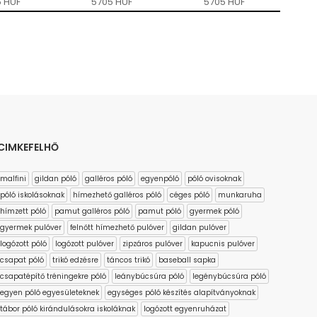
 HUF
5705 HUF
5705 HUF
CIMKEFELHŐ
malfini
gildan póló
galléros póló
egyenpóló
póló ovisoknak
póló iskolásoknak
hímezhető galléros póló
céges póló
munkaruha
hímzett póló
pamut galléros póló
pamut póló
gyermek póló
gyermek pulóver
felnőtt hímezhető pulóver
gildan pulóver
logózott póló
logózott pulóver
zipzáros pulóver
kapucnis pulóver
csapat póló
trikó edzésre
táncos trikó
baseball sapka
csapatépítő tréningekre póló
leánybúcsúra póló
legénybúcsúra póló
egyen póló egyesületeknek
egységes póló készítés alapítványoknak
tábor póló kirándulásokra iskoláknak
logózott egyenruházat