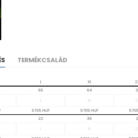
ÉS
TERMÉKCSALÁD
L
XL
2
65
64
3
F
5705 HUF
5705 HUF
5705
22
36
2