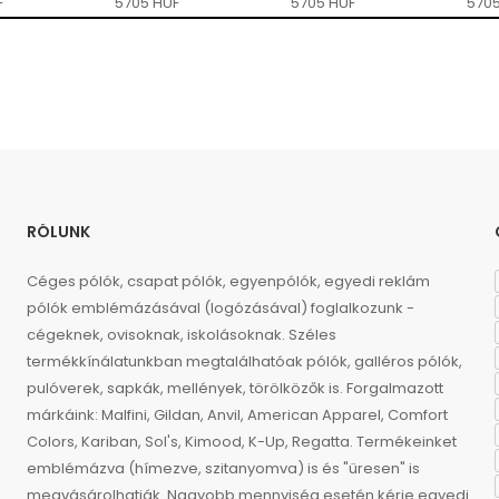
F
5705 HUF
5705 HUF
5705
RÓLUNK
Céges pólók, csapat pólók, egyenpólók, egyedi reklám
pólók emblémázásával (logózásával) foglalkozunk -
cégeknek, ovisoknak, iskolásoknak. Széles
termékkínálatunkban megtalálhatóak pólók, galléros pólók,
pulóverek, sapkák, mellények, törölközők is. Forgalmazott
márkáink: Malfini, Gildan, Anvil, American Apparel, Comfort
Colors, Kariban, Sol's, Kimood, K-Up, Regatta. Termékeinket
emblémázva (hímezve, szitanyomva) is és "üresen" is
megvásárolhatják. Nagyobb mennyiség esetén kérje egyedi