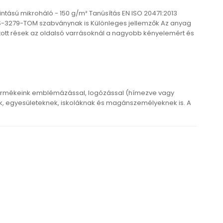
ntású mikroháló - 150 g/m² Tanúsítás EN ISO 20471:2013
RIS-3279-TOM szabványnak is Különleges jellemzők Az anyag
ított rések az oldalsó varrásoknál a nagyobb kényelemért és
ermékeink emblémázással, logózással (hímezve vagy
 egyesületeknek, iskoláknak és magánszemélyeknek is. A