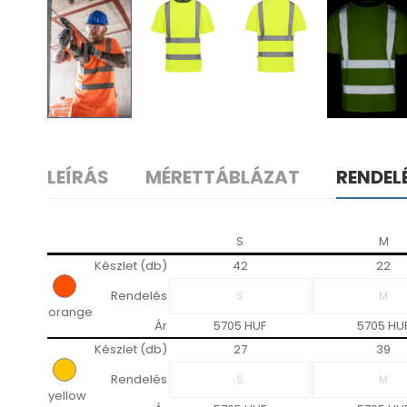
LEÍRÁS
MÉRETTÁBLÁZAT
RENDEL
S
M
Készlet (db)
42
22
Rendelés
orange
Ár
5705 HUF
5705 HU
Készlet (db)
27
39
Rendelés
yellow