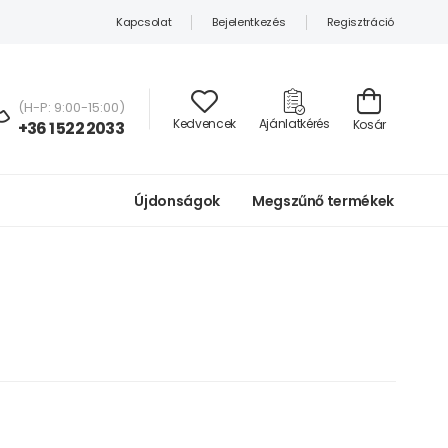
Kapcsolat
Bejelentkezés
Regisztráció
(H-P: 9:00-15:00)
Kedvencek
Ajánlatkérés
Kosár
+36 1 522 2033
Újdonságok
Megszűnő termékek