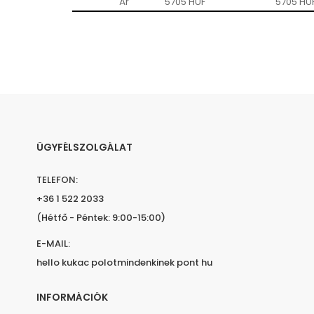
Ár
5705 HUF
5705 HU
ÜGYFÉLSZOLGÁLAT
TELEFON:
+36 1 522 2033
(Hétfő - Péntek: 9:00-15:00)
E-MAIL:
hello kukac polotmindenkinek pont hu
INFORMÁCIÓK