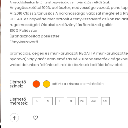
A weboldalunkon feltüntetett egységárak emblémázás nélküli árak.
Anyagösszetétel 100% poliészter, nedvességelvezető, puha tapi
A1:2016 Class 2 tanúsítás A narancssárga változat megfelel a 
UPF 40-es napvédelmet biztosít A fényvisszaverő csíkon kialak
rugalmasságért Oldalsó szellőzőnyílás Bordázott gallér
100% Poliészter
Újrahasznosított poliészter
Fényvisszaverő
promóciós, céges és munkaruházati REGATTA munkaruházat t
nyomva) vagy akár emblémázás nélkül rendelhetőek cégeknek,
weboldalunkon feltüntetett raktárkészletek belföldi készletek.
Elérhető
kattints a színekre a termékfotókért
színek:
Elérhető
S
M
L
XL
2XL
3XL
4XL
méretek: